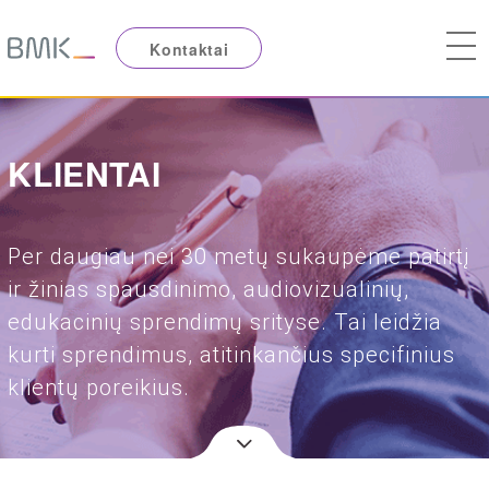
Kontaktai
KLIENTAI
Per daugiau nei 30 metų sukaupėme patirtį
ir žinias spausdinimo, audiovizualinių,
edukacinių sprendimų srityse. Tai leidžia
kurti sprendimus, atitinkančius specifinius
klientų poreikius.