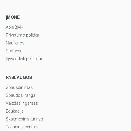
ĮMONĖ
Apie BMK
Privatumo politika
Naujienos
Partneriai
Įgyvendinti projektai
PASLAUGOS
Spausdinimas
Spaudos įranga
Vaizdas ir garsas
Edukacija
Skaitmeninis turinys
Techninis centras