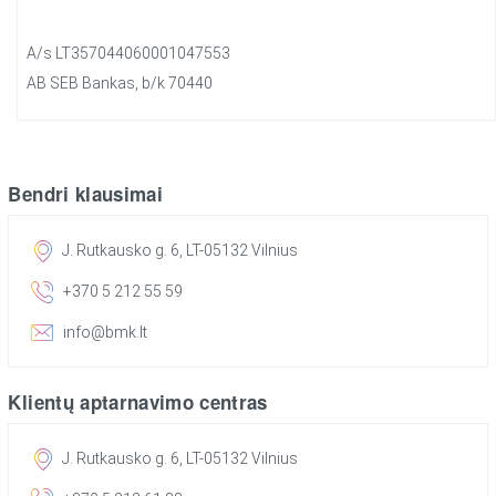
A/s LT357044060001047553
AB SEB Bankas, b/k 70440
Bendri klausimai
J. Rutkausko g. 6, LT-05132 Vilnius
+370 5 212 55 59
info@bmk.lt
Klientų aptarnavimo centras
J. Rutkausko g. 6, LT-05132 Vilnius