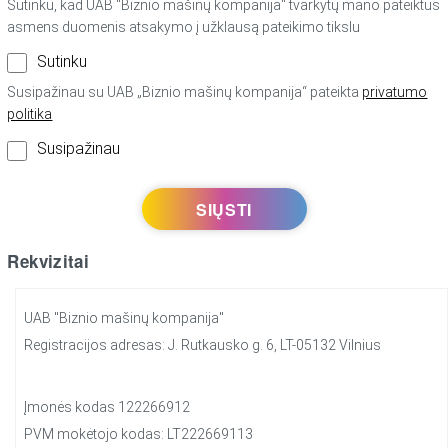
Sutinku, kad UAB “Biznio mašinų kompanija“ tvarkytų mano pateiktus
asmens duomenis atsakymo į užklausą pateikimo tikslu
Sutinku
Susipažinau su UAB „Biznio mašinų kompanija“ pateikta
privatumo
politika
Susipažinau
Rekvizitai
UAB "Biznio mašinų kompanija"
Registracijos adresas: J. Rutkausko g. 6, LT-05132 Vilnius
Įmonės kodas 122266912
PVM mokėtojo kodas: LT222669113