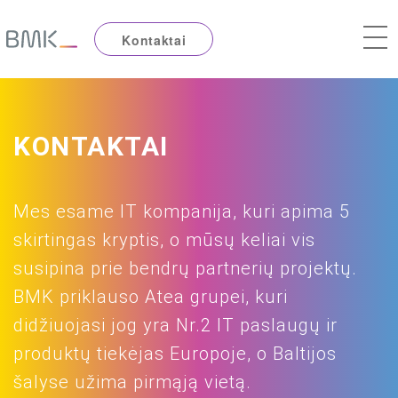
Kontaktai
KONTAKTAI
Mes esame IT kompanija, kuri apima 5
skirtingas kryptis, o mūsų keliai vis
susipina prie bendrų partnerių projektų.
BMK priklauso Atea grupei, kuri
didžiuojasi jog yra Nr.2 IT paslaugų ir
produktų tiekėjas Europoje, o Baltijos
šalyse užima pirmąją vietą.