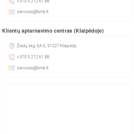
+370 5 212 61 88
servisas@bmk.lt
Klientų aptarnavimo centras (Klaipėdoje)
Žiedų skg. 6A-5, 91227 Klaipėda
+370 5 212 61 88
servisas@bmk.lt