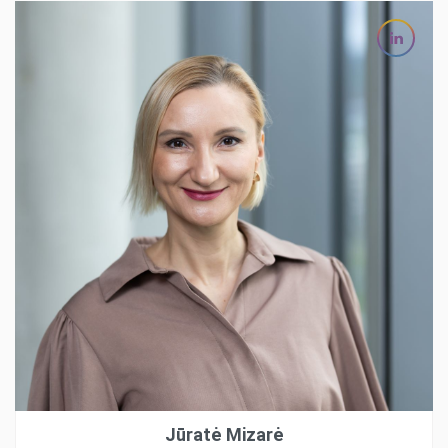
Jūratė Mizarė