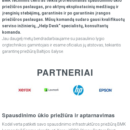
BMK techninis centras teikia profesionalias spausdinimo ūkio
priežiūros paslaugas, pro aktyvų eksploatacinių medžiagų ir
įrenginių stebėjimą, garantinės ir po garantinės įrangos
priežiūros paslaugas. Mūsų komandą sudaro gausi kvalifikuotų
serviso inžinierių, „Help Desk“ specialistų, konsultantų
komanda.
Jau daugelį metų bendradarbiaujame su pasaulinio lygio
orgtechnikos gamintojais ir esame oficialus jų atstovas, teikiantis
garantinę priežiūrą Baltijos šalyse.
PARTNERIAI
Spausdinimo ūkio priežiūra ir aptarnavimas
Kodėl verta patikėti savo spausdinimo infrastruktūros priežiūrą BMK