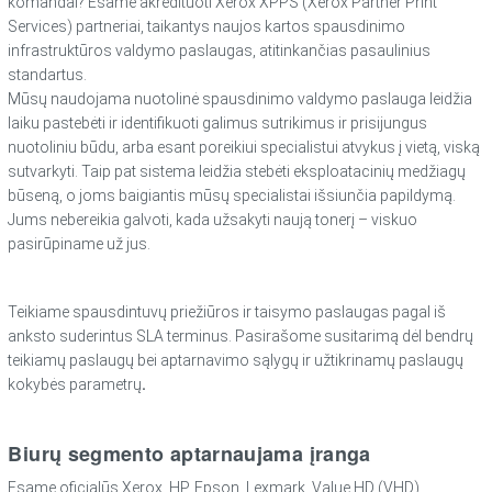
komandai? Esame akredituoti Xerox XPPS (Xerox Partner Print
Services) partneriai, taikantys naujos kartos spausdinimo
infrastruktūros valdymo paslaugas, atitinkančias pasaulinius
standartus.
Mūsų naudojama nuotolinė spausdinimo valdymo paslauga leidžia
laiku pastebėti ir identifikuoti galimus sutrikimus ir prisijungus
nuotoliniu būdu, arba esant poreikiui specialistui atvykus į vietą, viską
sutvarkyti. Taip pat sistema leidžia stebėti eksploatacinių medžiagų
būseną, o joms baigiantis mūsų specialistai išsiunčia papildymą.
Jums nebereikia galvoti, kada užsakyti naują tonerį – viskuo
pasirūpiname už jus.
Teikiame spausdintuvų priežiūros ir taisymo paslaugas pagal iš
anksto suderintus SLA terminus. Pasirašome susitarimą dėl bendrų
teikiamų paslaugų bei aptarnavimo sąlygų ir užtikrinamų paslaugų
kokybės parametrų
.
Biurų segmento aptarnaujama įranga
Esame oficialūs Xerox, HP, Epson, Lexmark, Value HD (VHD)