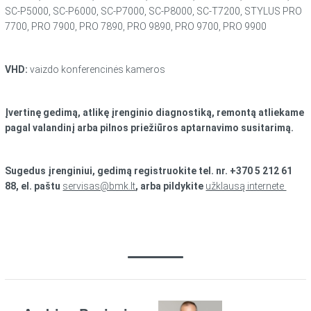
SC-P5000, SC-P6000, SC-P7000, SC-P8000, SC-T7200, STYLUS PRO
7700, PRO 7900, PRO 7890, PRO 9890, PRO 9700, PRO 9900
VHD
:
vaizdo konferencinės kameros
Įvertinę gedimą, atlikę įrenginio diagnostiką, remontą atliekame
pagal valandinį arba pilnos priežiūros aptarnavimo susitarimą.
Sugedus įrenginiui, gedimą registruokite tel. nr. +370 5 212 61
88, el. paštu
servisas@bmk.lt
, arba pildykite
užklausą internete