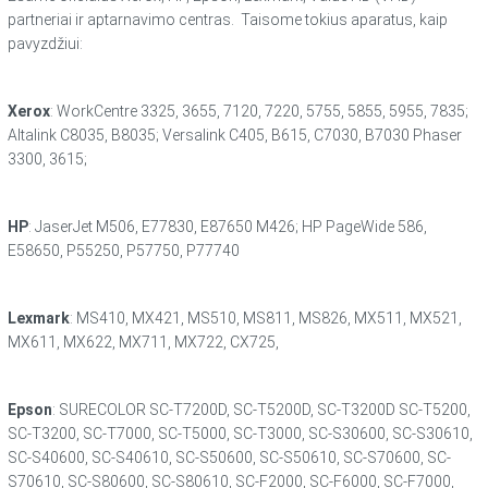
partneriai ir aptarnavimo centras. Taisome tokius aparatus, kaip
pavyzdžiui:
Xerox
: WorkCentre 3325, 3655, 7120, 7220, 5755, 5855, 5955, 7835;
Altalink C8035, B8035; Versalink C405, B615, C7030, B7030 Phaser
3300, 3615;
HP
: JaserJet M506, E77830, E87650 M426; HP PageWide 586,
E58650, P55250, P57750, P77740
Lexmark
: MS410, MX421, MS510, MS811, MS826, MX511, MX521,
MX611, MX622, MX711, MX722, CX725,
Epson
: SURECOLOR SC-T7200D, SC-T5200D, SC-T3200D SC-T5200,
SC-T3200, SC-T7000, SC-T5000, SC-T3000, SC-S30600, SC-S30610,
SC-S40600, SC-S40610, SC-S50600, SC-S50610, SC-S70600, SC-
S70610, SC-S80600, SC-S80610, SC-F2000, SC-F6000, SC-F7000,