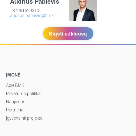
Audrius Papievis
+37061620310
audrius.papievis@bmk.lt
Siųsti užklausą
ĮMONĖ
Apie BMK
Privatumo politika
Naujienos
Partneriai
Įgyvendinti projektai