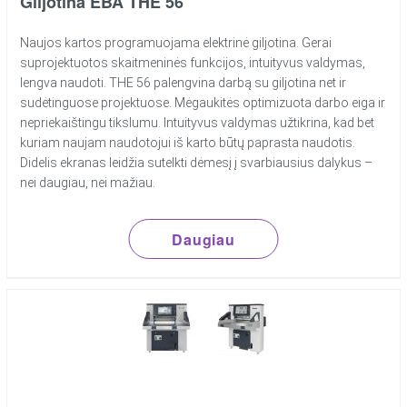
Giljotina EBA THE 56
Naujos kartos programuojama elektrinė giljotina. Gerai
suprojektuotos skaitmeninės funkcijos, intuityvus valdymas,
lengva naudoti. THE 56 palengvina darbą su giljotina net ir
sudėtinguose projektuose. Mėgaukitės optimizuota darbo eiga ir
nepriekaištingu tikslumu. Intuityvus valdymas užtikrina, kad bet
kuriam naujam naudotojui iš karto būtų paprasta naudotis.
Didelis ekranas leidžia sutelkti dėmesį į svarbiausius dalykus –
nei daugiau, nei mažiau.
Daugiau