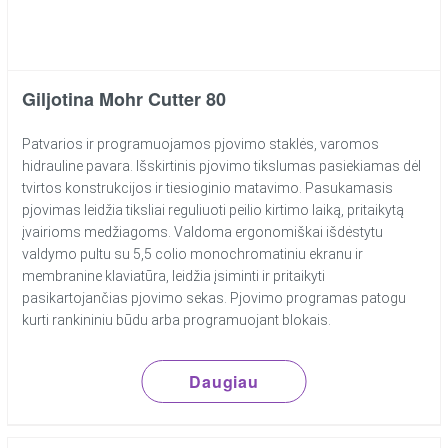
Giljotina Mohr Cutter 80
Patvarios ir programuojamos pjovimo staklės, varomos
hidrauline pavara. Išskirtinis pjovimo tikslumas pasiekiamas dėl
tvirtos konstrukcijos ir tiesioginio matavimo. Pasukamasis
pjovimas leidžia tiksliai reguliuoti peilio kirtimo laiką, pritaikytą
įvairioms medžiagoms. Valdoma ergonomiškai išdėstytu
valdymo pultu su 5,5 colio monochromatiniu ekranu ir
membranine klaviatūra, leidžia įsiminti ir pritaikyti
pasikartojančias pjovimo sekas. Pjovimo programas patogu
kurti rankininiu būdu arba programuojant blokais.
Daugiau