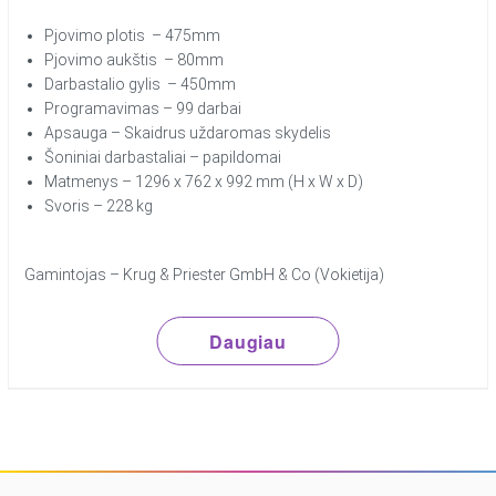
Pjovimo plotis – 475mm
Pjovimo aukštis – 80mm
Darbastalio gylis – 450mm
Programavimas – 99 darbai
Apsauga – Skaidrus uždaromas skydelis
Šoniniai darbastaliai – papildomai
Matmenys – 1296 x 762 x 992 mm (H x W x D)
Svoris – 228 kg
Gamintojas – Krug & Priester GmbH & Co (Vokietija)
Daugiau