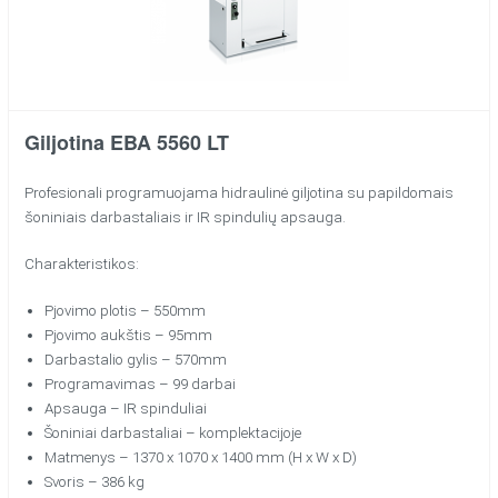
Giljotina EBA 5560 LT
Profesionali programuojama hidraulinė giljotina su papildomais
šoniniais darbastaliais ir IR spindulių apsauga.
Charakteristikos:
Pjovimo plotis – 550mm
Pjovimo aukštis – 95mm
Darbastalio gylis – 570mm
Programavimas – 99 darbai
Apsauga – IR spinduliai
Šoniniai darbastaliai – komplektacijoje
Matmenys – 1370 x 1070 x 1400 mm (H x W x D)
Svoris – 386 kg