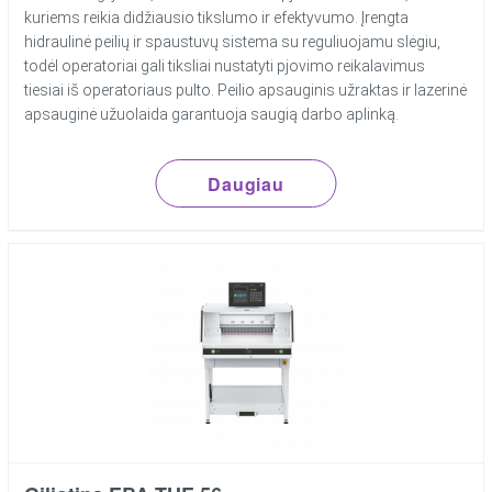
kuriems reikia didžiausio tikslumo ir efektyvumo. Įrengta
hidraulinė peilių ir spaustuvų sistema su reguliuojamu slėgiu,
todėl operatoriai gali tiksliai nustatyti pjovimo reikalavimus
tiesiai iš operatoriaus pulto. Peilio apsauginis užraktas ir lazerinė
apsauginė užuolaida garantuoja saugią darbo aplinką.
Daugiau