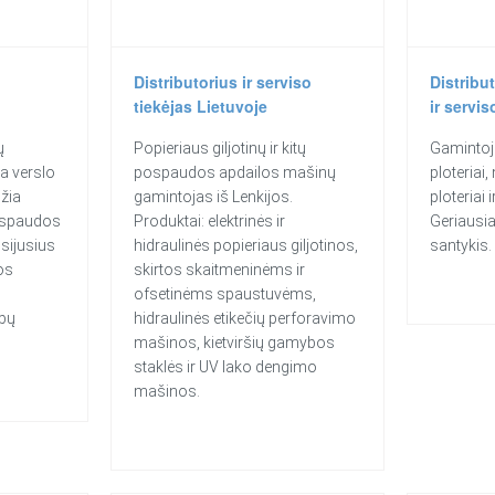
Distributorius ir serviso
Distribu
tiekėjas Lietuvoje
ir servis
ų
Popieriaus giljotinų ir kitų
Gamintojo
a verslo
pospaudos apdailos mašinų
ploteriai
džia
gamintojas iš Lenkijos.
ploteriai 
u spaudos
Produktai: elektrinės ir
Geriausia
sijusius
hidraulinės popieriaus giljotinos,
santykis.
os
skirtos skaitmeninėms ir
ofsetinėms spaustuvėms,
rbų
hidraulinės etikečių perforavimo
mašinos, kietviršių gamybos
staklės ir UV lako dengimo
mašinos.