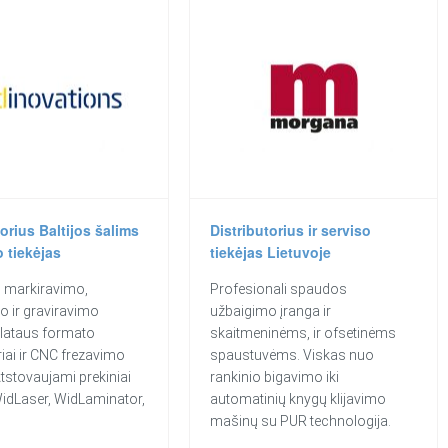
torius Baltijos šalims
Distributorius ir serviso
o tiekėjas
tiekėjas Lietuvoje
s markiravimo,
Profesionali spaudos
o ir graviravimo
užbaigimo įranga ir
plataus formato
skaitmeninėms, ir ofsetinėms
iai ir CNC frezavimo
spaustuvėms. Viskas nuo
Atstovaujami prekiniai
rankinio bigavimo iki
WidLaser, WidLaminator,
automatinių knygų klijavimo
mašinų su PUR technologija.