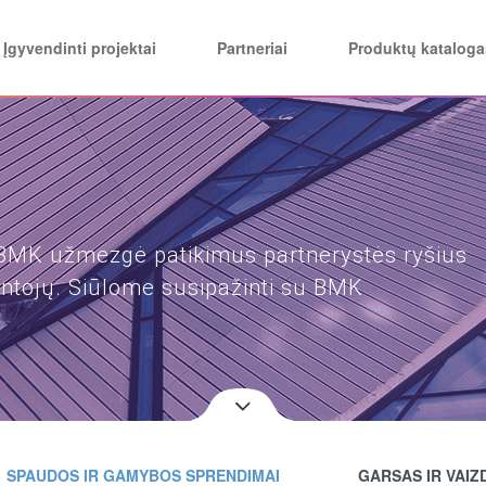
Įgyvendinti projektai
Partneriai
Produktų kataloga
 BMK užmezgė patikimus partnerystės ryšius
intojų. Siūlome susipažinti su BMK
SPAUDOS IR GAMYBOS SPRENDIMAI
GARSAS IR VAIZ