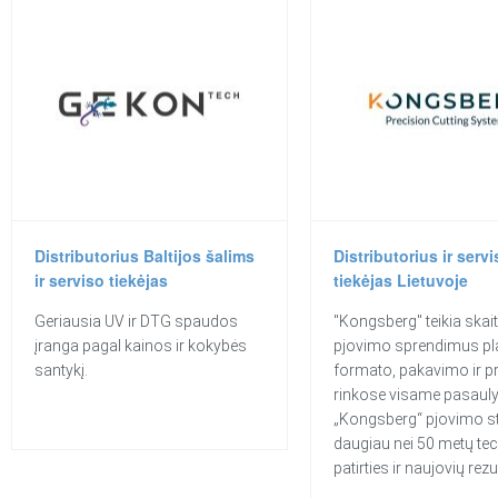
Distributorius Baltijos šalims
Distributorius ir servi
ir serviso tiekėjas
tiekėjas Lietuvoje
Geriausia UV ir DTG spaudos
"Kongsberg" teikia skai
įranga pagal kainos ir kokybės
pjovimo sprendimus pl
santykį.
formato, pakavimo ir 
rinkose visame pasauly
„Kongsberg“ pjovimo st
daugiau nei 50 metų te
patirties ir naujovių rezu