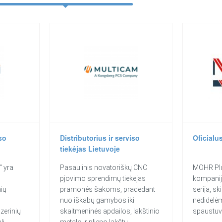
so
Distributorius ir serviso
Oficialu
tiekėjas Lietuvoje
" yra
Pasaulinis novatoriškų CNC
MOHR Plu
pjovimo sprendimų tiekėjas
kompanijo
nių
pramonės šakoms, pradedant
serija, s
nuo iškabų gamybos iki
nedidelė
azerinių
skaitmeninės apdailos, lakštinio
spaustu
li
metalo ir plieno lakštų