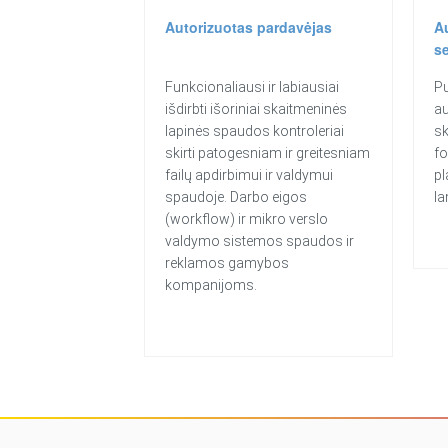
Autorizuotas pardavėjas
A
se
Funkcionaliausi ir labiausiai
Pu
išdirbti išoriniai skaitmeninės
au
lapinės spaudos kontroleriai
sk
skirti patogesniam ir greitesniam
fo
failų apdirbimui ir valdymui
pl
spaudoje. Darbo eigos
la
(workflow) ir mikro verslo
valdymo sistemos spaudos ir
reklamos gamybos
kompanijoms.