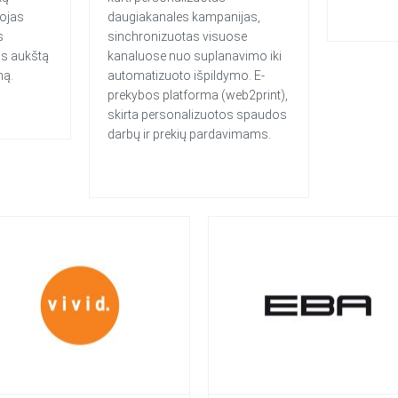
tojas
daugiakanales kampanijas,
s
sinchronizuotas visuose
as aukštą
kanaluose nuo suplanavimo iki
mą.
automatizuoto išpildymo. E-
prekybos platforma (web2print),
skirta personalizuotos spaudos
darbų ir prekių pardavimams.