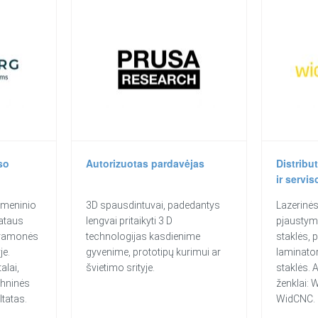
so
Autorizuotas pardavėjas
Distribu
ir servis
tmeninio
3D spausdintuvai, padedantys
Lazerinė
ataus
lengvai pritaikyti 3 D
pjaustym
pramonės
technologijas kasdienime
staklės, 
je.
gyvenime, prototipų kurimui ar
laminator
alai,
švietimo srityje.
staklės. 
chninės
ženklai: 
ltatas.
WidCNC.