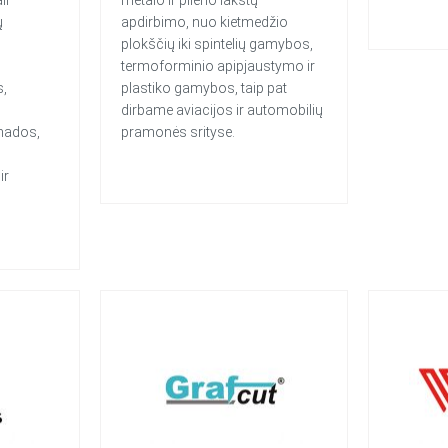
ų
apdirbimo, nuo kietmedžio
plokščių iki spintelių gamybos,
termoforminio apipjaustymo ir
s,
plastiko gamybos, taip pat
dirbame aviacijos ir automobilių
mados,
pramonės srityse.
ir