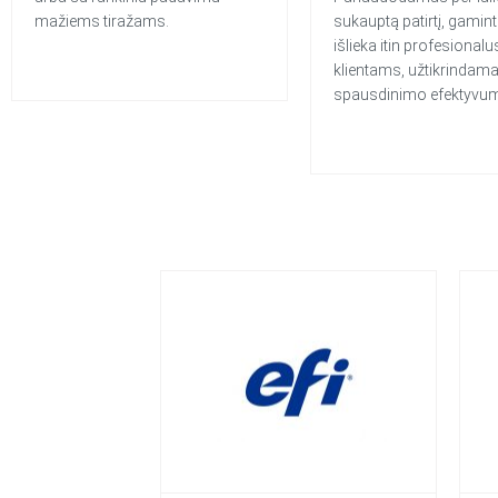
mažiems tiražams.
sukauptą patirtį, gamin
išlieka itin profesionalu
klientams, užtikrindam
spausdinimo efektyvu