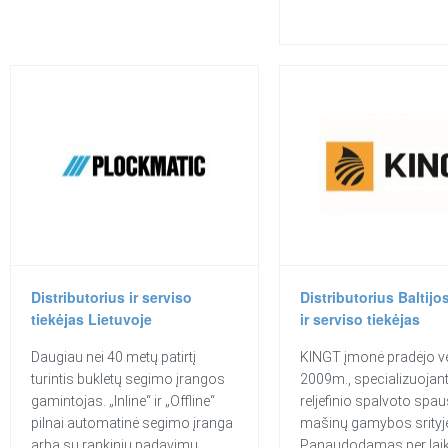
Distributorius ir serviso
Distributorius Baltijo
tiekėjas Lietuvoje
ir serviso tiekėjas
Daugiau nei 40 metų patirtį
KINGT įmonė pradėjo ve
turintis bukletų segimo įrangos
2009m., specializuojan
gamintojas. „Inline“ ir „Offline“
reljefinio spalvoto spa
pilnai automatinė segimo įranga
mašinų gamybos srityj
arba su rankiniu padavimu
Panaudodamas per lai