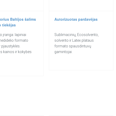
torius Baltijos šalims
Autorizuotas pardavėjas
o tiekėjas
 įranga: lapiniai
Sublimacinių, Ecosolvento,
, nedidelio formato
solvento ir Latex plataus
ir pjaustyklės.
formato spausdintuvų
s kainos ir kokybės
gamintojai.