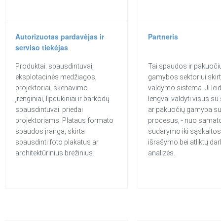
Autorizuotas pardavėjas ir
Partneris
serviso tiekėjas
Produktai: spausdintuvai,
Tai spaudos ir pakuoči
eksplotacinės medžiagos,
gamybos sektoriui skirt
projektoriai, skenavimo
valdymo sistema. Ji lei
įrenginiai, lipdukiniai ir barkodų
lengvai valdyti visus s
spausdintuvai. priedai
ar pakuočių gamyba su
projektoriams. Plataus formato
procesus, - nuo sąmat
spaudos įranga, skirta
sudarymo iki sąskaitos
spausdinti foto plakatus ar
išrašymo bei atliktų da
architektūrinius brėžinius.
analizės.