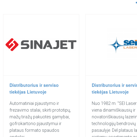
Distributorius ir serviso
Distributorius ir servi
tiekėjas Lietuvoje
tiekėjas Lietuvoje
Automatiniai pjaustymo ir
Nuo 1982 m. "SEI Laser
frezavimo stalai, skirti prototipų,
viena dinamiškiausių ir
mažų tiražų pakuotės gamybai,
novatoriškiausių lazeri
gofrokartono pjaustymui ir
technologijų bendrovių
plataus formato spaudos
pasaulyje. Dėl plataus l
apdailai.
sistemų asortimento ga