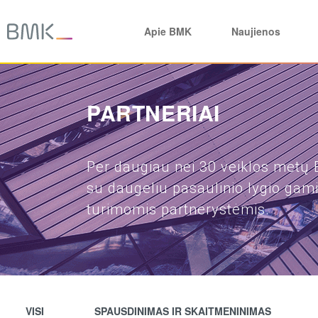
Apie BMK
Naujienos
PARTNERIAI
Per daugiau nei 30 veiklos metų
su daugeliu pasaulinio lygio gam
turimomis partnerystėmis.
VISI
SPAUSDINIMAS IR SKAITMENINIMAS