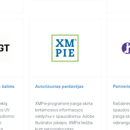
s šalims
Autorizuotas pardavėjas
Partneris
iklą
XMPie programinė įranga skirta
Rašalinės
tis UV
kintamosios informacijos
spaudos 
usdinimo
valdymui ir spausdinimui. Adobe
Įranga ski
e.
Illustrator įskiepis. XMPie leidžia
nebrangi
ką
kurti personalizuotas