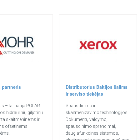
s partneris
Distributorius Baltijos šalims
ir serviso tiekėjas
s – tai nauja POLAR
Spausdinimo ir
s hidraulinių giljotinų
skaitmenizavimo technologijos.
kirta skaitmeninėms ir
Dokumentų valdymo,
ms ofsetinėms
spausdinimo sprendimai,
vėms.
daugiafunkcinės sistemos,
skaitmeninės spaudos mašinos