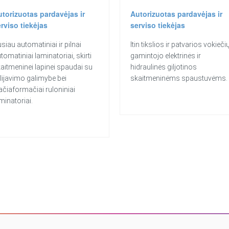
utorizuotas pardavėjas ir
Autorizuotas pardavėjas ir
rviso tiekėjas
serviso tiekėjas
siau automatiniai ir pilnai
Itin tikslios ir patvarios vokieči
tomatiniai laminatoriai, skirti
gamintojo elektrinės ir
aitmeninei lapinei spaudai su
hidraulinės giljotinos
lijavimo galimybe bei
skaitmeninėms spaustuvėms.
ačiaformačiai ruloniniai
minatoriai.