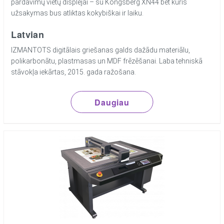
pardavimų vietų displėjai – su Kongsberg XN44 bet kuris
užsakymas bus atliktas kokybiškai ir laiku.
Latvian
IZMANTOTS digitālais griešanas galds dažādu materiālu,
polikarbonātu, plastmasas un MDF frēzēšanai. Laba tehniskā
stāvokļa iekārtas, 2015. gada ražošana.
Daugiau