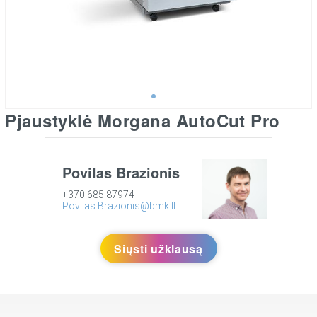
Pjaustyklė Morgana AutoCut Pro
Povilas Brazionis
+370 685 87974
Povilas.Brazionis@bmk.lt
Siųsti užklausą