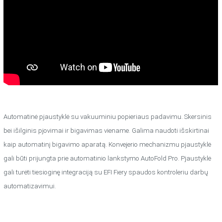
Automatinė pjaustyklė su vakuuminiu popieriaus padavimu. Skersinis
bei išilginis pjovimai ir bigavimas viename. Galima naudoti išskirtinai
kaip automatinį bigavimo aparatą. Konvejerio mechanizmu pjaustyklė
gali būti prijungta prie automatinio lankstymo AutoFold Pro. Pjaustyklė
gali turėti tiesioginę integraciją su EFI Fiery spaudos kontroleriu darbų
automatizavimui.