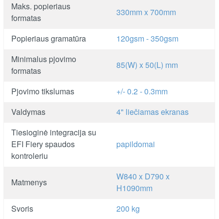
Maks. popieriaus
330mm x 700mm
formatas
Popieriaus gramatūra
120gsm - 350gsm
Minimalus pjovimo
85(W) x 50(L) mm
formatas
Pjovimo tikslumas
+/- 0.2 - 0.3mm
Valdymas
4" liečiamas ekranas
Tiesioginė integracija su
EFI Fiery spaudos
papildomai
kontroleriu
W840 x D790 x
Matmenys
H1090mm
Svoris
200 kg