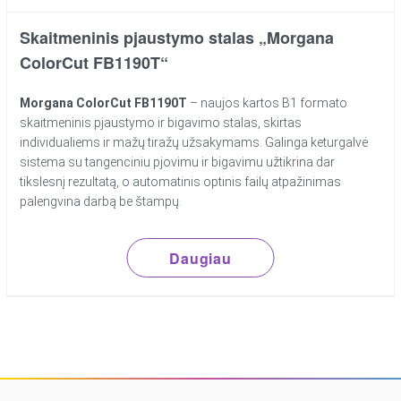
Skaitmeninis pjaustymo stalas „Morgana
ColorCut FB1190T“
Morgana ColorCut FB1190T
– naujos kartos B1 formato
skaitmeninis pjaustymo ir bigavimo stalas, skirtas
individualiems ir mažų tiražų užsakymams. Galinga keturgalvė
sistema su tangenciniu pjovimu ir bigavimu užtikrina dar
tikslesnį rezultatą, o automatinis optinis failų atpažinimas
palengvina darbą be štampų.
Daugiau