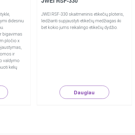
JWEI RSF-330
tyklė,
JWEI RSF-330 skaitmeninis etikečių ploteris,
žymi didesniu
leidžianti supjaustyti etikečių medžiagas iki
u.
bet kokio jums reikalingo etikečių dydžio.
ir bigavimas
mm pločio x
 pjaustymas,
domos ir
no valdymo
uoti kelių
Daugiau