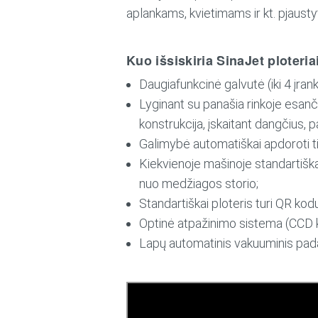
aplankams, kvietimams ir kt. pjaustyt
Kuo išsiskiria SinaJet ploteria
Daugiafunkcinė galvutė (iki 4 įrank
Lyginant su panašia rinkoje esančia
konstrukcija, įskaitant dangčius, 
Galimybė automatiškai apdoroti tie
Kiekvienoje mašinoje standartiška
nuo medžiagos storio;
Standartiškai ploteris turi QR kod
Optinė atpažinimo sistema (CCD
Lapų automatinis vakuuminis pad