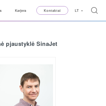
s
Karjera
Kontaktai
LT
ė pjaustyklė SinaJet