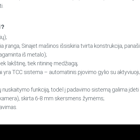
i.
i?
ių);
 įranga, Sinajet mašinos išsiskiria tvirta konstrukcija, panaš
pagaminta iš metalo);
k lakštinę, tiek ritininę medžiagą;
i yra TCC sistema – automatinis pjovimo gylio su aktyviuoju
ų nuskaitymo funkciją, todėl į padavimo sistemą galima įdėti l
 kamera), skirta 6-8 mm skersmens žymėms;
avimas.