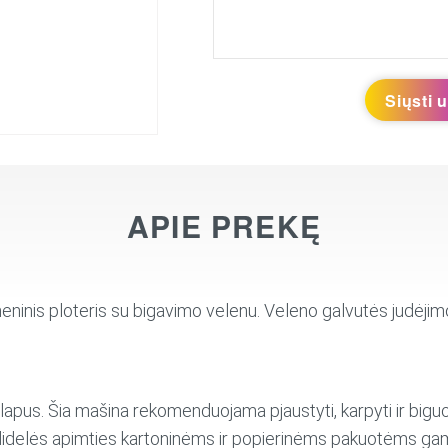
Siųsti 
APIE PREKĘ
inis ploteris su bigavimo velenu. Veleno galvutės judėjimo 
i lapus. Šia mašina rekomenduojama pjaustyti, karpyti ir biguo
didelės apimties kartoninėms ir popierinėms pakuotėms gam