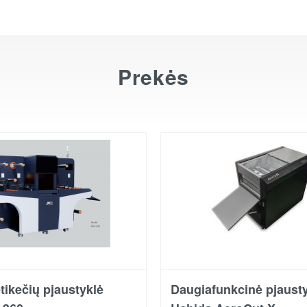
Prekės
tikečių pjaustyklė
Daugiafunkcinė pjaust