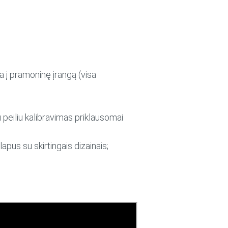
ia į pramoninę įrangą (visa
 peiliu kalibravimas priklausomai
apus su skirtingais dizainais;