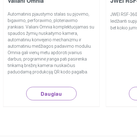
Valiani Omnia
JWEI RSF
Automatinis pjaustymo stalas su pjovimo,
JWEI RSF-360 l
bigavimo, perforavimo, ploteriavimo
leidžianti sup
įrankiais. Valiani Omnia komplektuojamas su
bet kokio jums
spaudos žymių nuskaitymo kamera,
automatiniu konvejerio mechanizmu ir
automatiniu medžiagos padavimo moduliu.
Omnia gali vienų metu apdoroti įvairius
darbus, programinė įranga pati pasirenka
tinkamą brėžinį kamerai nuskaičius
paduodamą produkciją QR kodo pagalba.
Daugiau