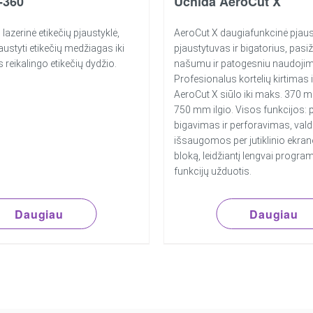
-360
Uchida AeroCut X
azerinė etikečių pjaustyklė,
AeroCut X daugiafunkcinė pjaus
jaustyti etikečių medžiagas iki
pjaustytuvas ir bigatorius, pasi
 reikalingo etikečių dydžio.
našumu ir patogesniu naudojim
Profesionalus kortelių kirtimas 
AeroCut X siūlo iki maks. 370 
750 mm ilgio. Visos funkcijos:
bigavimas ir perforavimas, val
išsaugomos per jutiklinio ekra
bloką, leidžiantį lengvai program
funkcijų užduotis.
Daugiau
Daugiau