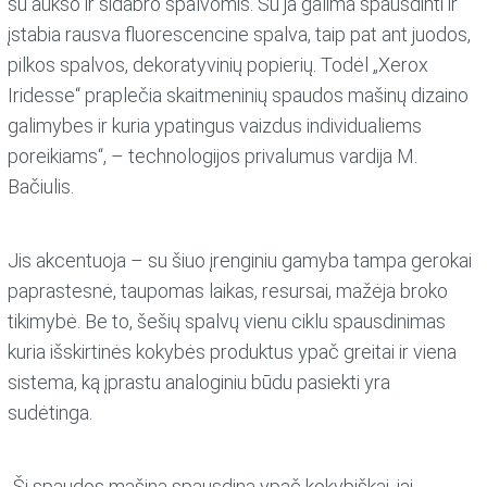
su aukso ir sidabro spalvomis. Su ja galima spausdinti ir
įstabia rausva fluorescencine spalva, taip pat ant juodos,
pilkos spalvos, dekoratyvinių popierių. Todėl „Xerox
Iridesse“ praplečia skaitmeninių spaudos mašinų dizaino
galimybes ir kuria ypatingus vaizdus individualiems
poreikiams“, – technologijos privalumus vardija M.
Bačiulis.
Jis akcentuoja – su šiuo įrenginiu gamyba tampa gerokai
paprastesnė, taupomas laikas, resursai, mažėja broko
tikimybė. Be to, šešių spalvų vienu ciklu spausdinimas
kuria išskirtinės kokybės produktus ypač greitai ir viena
sistema, ką įprastu analoginiu būdu pasiekti yra
sudėtinga.
„Ši spaudos mašina spausdina ypač kokybiškai, jai