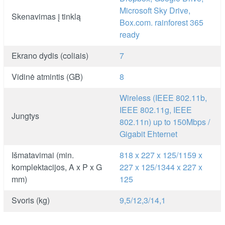
Microsoft Sky Drive,
Skenavimas į tinklą
Box.com. rainforest 365
ready
Ekrano dydis (coliais)
7
Vidinė atmintis (GB)
8
Wireless (IEEE 802.11b,
IEEE 802.11g, IEEE
Jungtys
802.11n) up to 150Mbps /
Gigabit Ehternet
Išmatavimai (min.
818 x 227 x 125/1159 x
komplektacijos, A x P x G
227 x 125/1344 x 227 x
mm)
125
Svoris (kg)
9,5/12,3/14,1