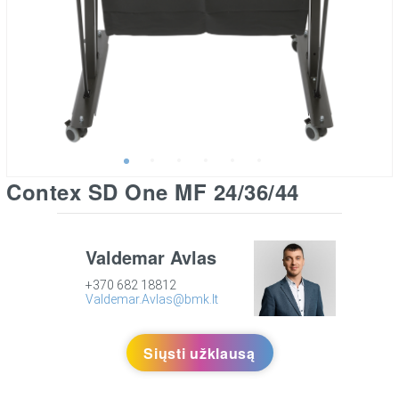
Contex SD One MF 24/36/44
Valdemar Avlas
+370 682 18812
Valdemar.Avlas@bmk.lt
Siųsti užklausą