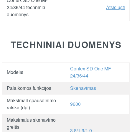
Contex SD One MF
24/36/44 techniniai
Atsisiųsti
duomenys
TECHNINIAI DUOMENYS
Contex SD One MF
Modelis
24/36/44
Palaikomos funkcijos
Skenavimas
Maksimali spausdinimo
9600
raiška (dpi)
Maksimalus skenavimo
greitis
3,8/1,9/1,0