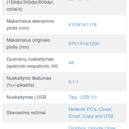
(150dpi/300dpi/600dpi,
coliai/s)
Maksimalus skenavimo
610/914/1118
plotis (mm)
Maksimalus originalo
675/1014/1200
plotis (mm)
Duomenų nuskaitymas
48
(spalvoto-nespalvoto, bit)
Nuskaitymo tikslumas
0,1-1
(%+/-pikselis)
Nuskaitymas į USB
Taip, USB 3.0
Network PC's, Cloud,
Skenavimo režimai
Email, Copy and USB
Dropbox, Google Drive,