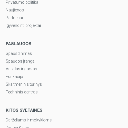
Privatumo politika
Naujienos
Partneriai
Įgyvendinti projektai
PASLAUGOS
Spausdinimas
Spaudos įranga
Vaizdas ir garsas
Edukacija
Skaitmeninis turinys
Techninis centras
KITOS SVETAINĖS
Darželiams ir mokykloms
Išmani Klasė