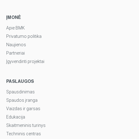
ĮMONĖ
Apie BMK
Privatumo politika
Naujienos
Partneriai
Įgyvendinti projektai
PASLAUGOS
Spausdinimas
Spaudos įranga
Vaizdas ir garsas
Edukacija
Skaitmeninis turinys
Techninis centras