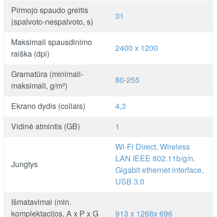
Pirmojo spaudo greitis
31
(spalvoto-nespalvoto, s)
Maksimali spausdinimo
2400 x 1200
raiška (dpi)
Gramatūra (minimali-
80-255
maksimali, g/m²)
Ekrano dydis (coliais)
4,3
Vidinė atmintis (GB)
1
Wi-Fi Direct, Wireless
LAN IEEE 802.11b/g/n,
Jungtys
Gigabit ethernet interface,
USB 3.0
Išmatavimai (min.
komplektacijos, A x P x G
913 x 1268x 696