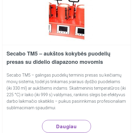
Secabo TM5 – aukštos kokybės puodelių
presas su didelio diapazono movomis
Secabo TM5 – galingas puodelių terminis presas su keičiamų
movų sistema, todėl jis tinkamas įvairaus dydžio puodeliams
(iki 330 ml) ar aukštiems indams. Skaitmeninis temperatūros (iki
225 °C) ir laiko (iki 999 s) valdymas, rankinis slėgis bei efektyvus
darbo laikmačio skaitiklis – puikus pasirinkimas profesionaliam
sublimaciniam spaudimui.
Daugiau