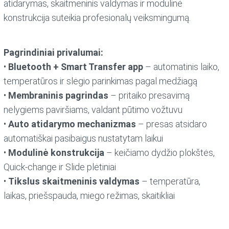
atidarymas, skaitmeninis valdymas ir modulinė
konstrukcija suteikia profesionalų veiksmingumą
.
Pagrindiniai privalumai:
•
Bluetooth + Smart Transfer app
– automatinis laiko,
temperatūros ir slėgio parinkimas pagal medžiagą
•
Membraninis pagrindas
– pritaiko presavimą
nelygiems paviršiams, valdant pūtimo vožtuvu
•
Auto atidarymo mechanizmas
– presas atsidaro
automatiškai pasibaigus nustatytam laikui
•
Modulinė konstrukcija
– keičiamo dydžio plokštės,
Quick‑change ir Slide plėtiniai
•
Tikslus skaitmeninis valdymas
– temperatūra,
laikas, priešspauda, miego režimas, skaitikliai