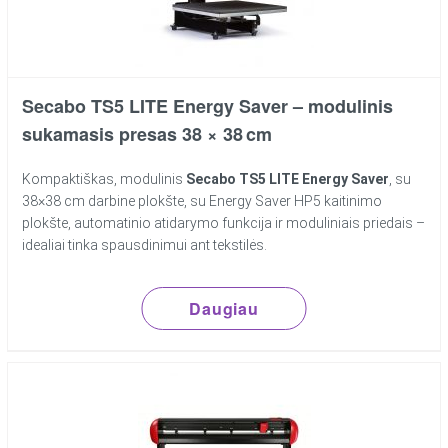
Secabo TS5 LITE Energy Saver – modulinis
sukamasis presas 38 × 38 cm
Kompaktiškas, modulinis
Secabo TS5 LITE Energy Saver
, su
38×38 cm darbine plokšte, su Energy Saver HP5 kaitinimo
plokšte, automatinio atidarymo funkcija ir moduliniais priedais –
idealiai tinka spausdinimui ant tekstilės.
Daugiau