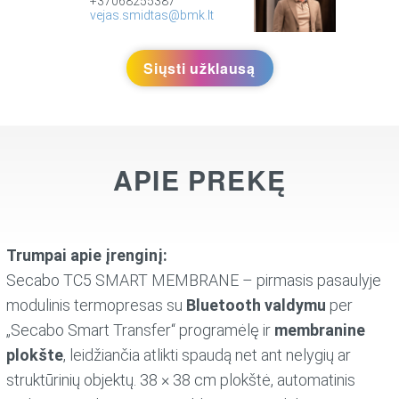
+37068255387
vejas.smidtas@bmk.lt
Siųsti užklausą
APIE PREKĘ
Trumpai apie įrenginį:
Secabo TC5 SMART MEMBRANE – pirmasis pasaulyje
modulinis termopresas su
Bluetooth valdymu
per
„Secabo Smart Transfer“ programėlę ir
membranine
plokšte
, leidžiančia atlikti spaudą net ant nelygių ar
struktūrinių objektų. 38 × 38 cm plokštė, automatinis