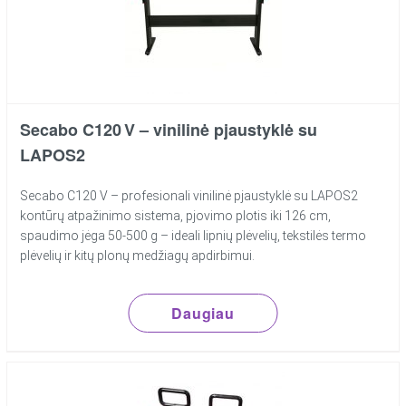
Secabo C120 V – vinilinė pjaustyklė su
LAPOS2
Secabo C120 V – profesionali vinilinė pjaustyklė su LAPOS2
kontūrų atpažinimo sistema, pjovimo plotis iki 126 cm,
spaudimo jėga 50‑500 g – ideali lipnių plėvelių, tekstilės termo
plėvelių ir kitų plonų medžiagų apdirbimui.
Daugiau