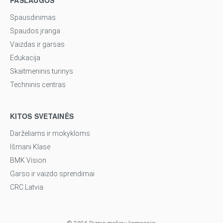
PASLAUGOS
Spausdinimas
Spaudos įranga
Vaizdas ir garsas
Edukacija
Skaitmeninis turinys
Techninis centras
KITOS SVETAINĖS
Darželiams ir mokykloms
Išmani Klasė
BMK Vision
Garso ir vaizdo sprendimai
CRC Latvia