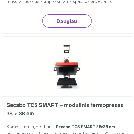
funkcija – idealus kompleksiniams spaudos projektams.
Daugiau
Secabo TC5 SMART – modulinis termopresas
38 × 38 cm
Kompaktiškas, modulinis
Secabo TC5 SMART 38×38 cm
termopresas su Bluetooth, Energy Saver kaitinimo HP5 plokšte,