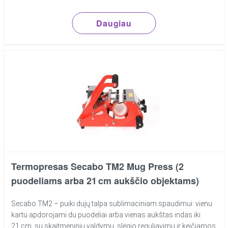
Daugiau
Termopresas Secabo TM2 Mug Press (2
puodeliams arba 21 cm aukščio objektams)
Secabo TM2 – puiki dujų talpa sublimaciniam spaudimui: vienu
kartu apdorojami du puodeliai arba vienas aukštas indas iki
21 cm, su skaitmeniniu valdymu, slėgio reguliavimu ir keičiamos