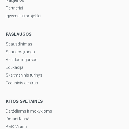
Naujienos
Partneriai
Įgyvendinti projektai
PASLAUGOS
Spausdinimas
Spaudos įranga
Vaizdas ir garsas
Edukacija
Skaitmeninis turinys
Techninis centras
KITOS SVETAINĖS
Darželiams ir mokykloms
Išmani Klasė
BMK Vision