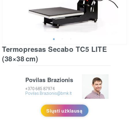
Termopresas Secabo TC5 LITE
(38×38 cm)
Povilas Brazionis
+370 685 87974
Povilas.Brazionis@bmk.lt
Siųsti užklausą