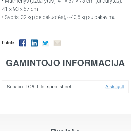
• Matmenys (uždarytas): 41 × 57 × 73 cm; (atidarytas):
41 × 93 × 67 cm
• Svoris: 32 kg (be pakuotės), ~40,6 kg su pakavimu
Dalintis:
GAMINTOJO INFORMACIJA
Secabo_TC5_Lite_spec_sheet
Atsisiųsti