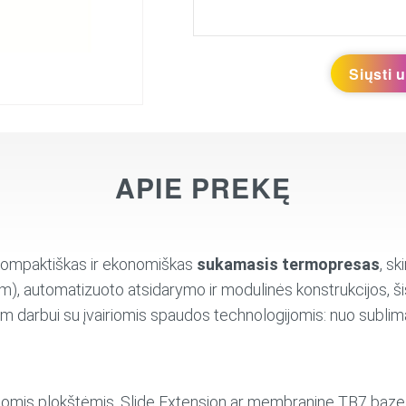
Siųsti 
APIE PREKĘ
kompaktiškas ir ekonomiškas
sukamasis termopresas
, sk
 cm), automatizuoto atsidarymo ir modulinės konstrukcijos, 
 darbui su įvairiomis spaudos technologijomis: nuo sublimac
mis plokštėmis, Slide Extension ar membranine TB7 baze, 