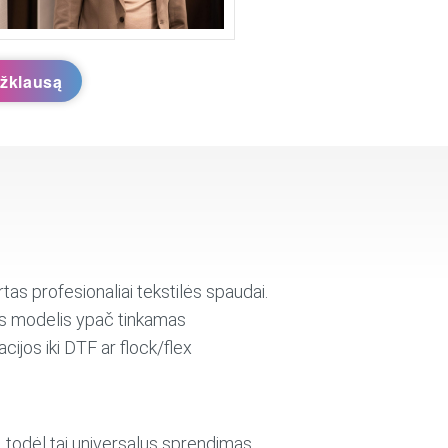
užklausą
irtas profesionaliai tekstilės spaudai.
šis modelis ypač tinkamas
ijos iki DTF ar flock/flex
todėl tai universalus sprendimas