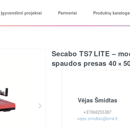
Įgyvendinti projektai
Partneriai
Produktų kataloga
Secabo TS7 LITE – mo
spaudos presas 40 × 5
Vėjas Šmidtas
+37068255387
vejas.smidtas@bmk.lt