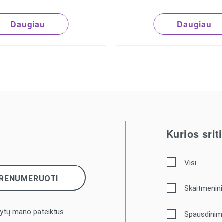
Daugiau
Daugiau
Kurios sri
Visi
Skaitmenini
kytų mano pateiktus
Spausdinim
.