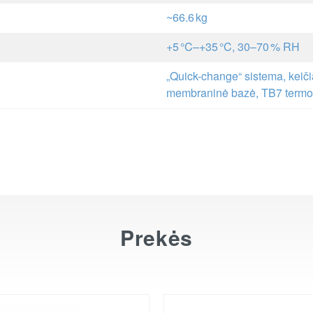
~66.6 kg
+5 °C–+35 °C, 30–70 % RH
„Quick-change“ sistema, keiči
membraninė bazė, TB7 termo
Prekės