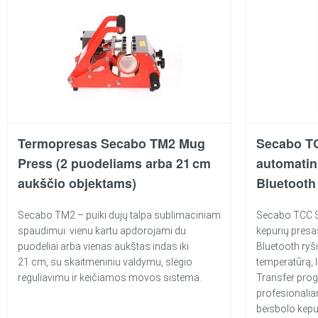
Termopresas Secabo TM2 Mug
Secabo T
Press (2 puodeliams arba 21 cm
automatin
aukščio objektams)
Bluetooth
Secabo TM2 – puiki dujų talpa sublimaciniam
Secabo TCC 
spaudimui: vienu kartu apdorojami du
kepurių presa
puodeliai arba vienas aukštas indas iki
Bluetooth ryši
21 cm, su skaitmeniniu valdymu, slėgio
temperatūrą, 
reguliavimu ir keičiamos movos sistema.
Transfer progr
profesionalia
beisbolo kepu