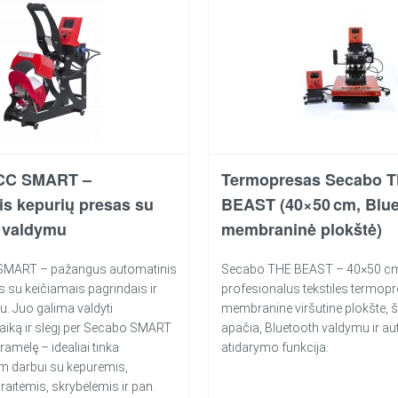
CC SMART –
Termopresas Secabo 
is kepurių presas su
BEAST (40×50 cm, Blue
 valdymu
membraninė plokštė)
SMART – pažangus automatinis
Secabo THE BEAST – 40×50 c
s su keičiamais pagrindais ir
profesionalus tekstilės termop
u. Juo galima valdyti
membranine viršutine plokšte, 
laiką ir slėgį per Secabo SMART
apačia, Bluetooth valdymu ir a
amėlę – idealiai tinka
atidarymo funkcija.
m darbui su kepurėmis,
raitėmis, skrybėlėmis ir pan.