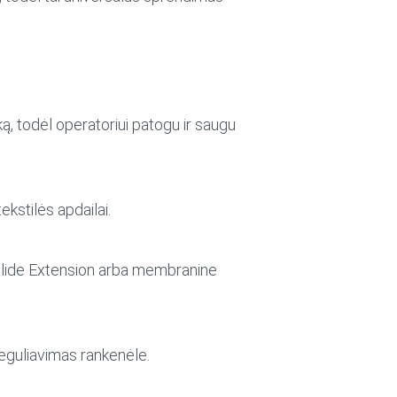
ką, todėl operatoriui patogu ir saugu
ekstilės apdailai.
 Slide Extension arba membranine
reguliavimas rankenėle.