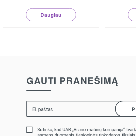
Daugiau
GAUTI PRANEŠIMĄ
Sutinku, kad UAB „Biznio mašinų kompanija“ tvar
asmens duomenis tiesioginės rinkodaros tikslais