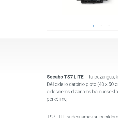
Secabo TS7 LITE
– tai pažangus, 
Dėl didelio darbinio ploto (40 × 50
didesniems dizainams bei nuosekliam
perkėlimų.
TS7 LITE suderinamas su papildomo