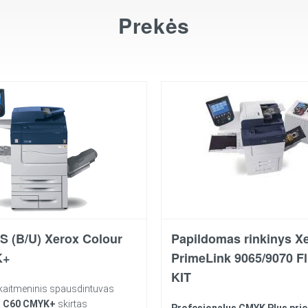
Prekės
 (B/U) Xerox Colour
Papildomas rinkinys X
K+
PrimeLink 9065/9070 F
KIT
itmeninis spausdintuvas
r C60 CMYK+
skirtas
Profesionalus CMYK Plus pri