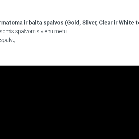
ermatoma ir balta
spalvos
(Gold, Silver, Clear ir White t
visomis spalvomis vienu metu
 spalvų