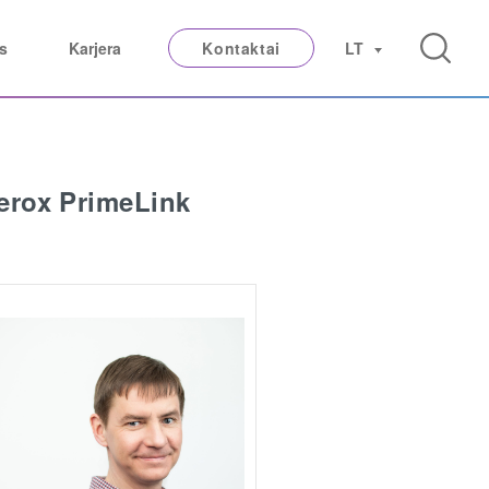
s
Karjera
Kontaktai
LT
erox PrimeLink