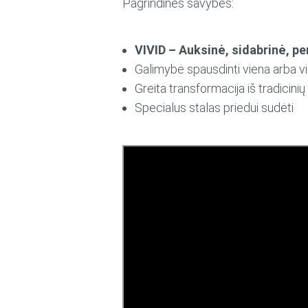
Pagrindinės savybės:
VIVID – Auksinė, sidabrinė, p
Galimybė spausdinti viena arba 
Greita transformacija iš tradicinių
Specialus stalas priedui sudėti