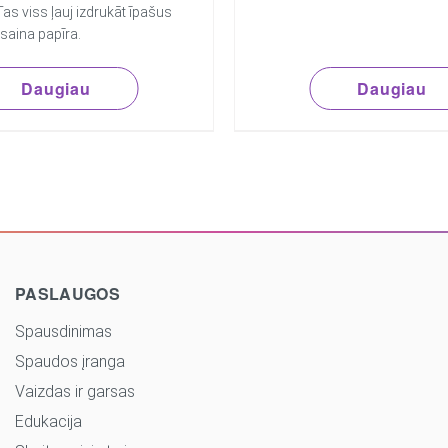
 Tas viss ļauj izdrukāt īpašus
āsaina papīra.
Daugiau
Daugiau
PASLAUGOS
Spausdinimas
Spaudos įranga
Vaizdas ir garsas
Edukacija