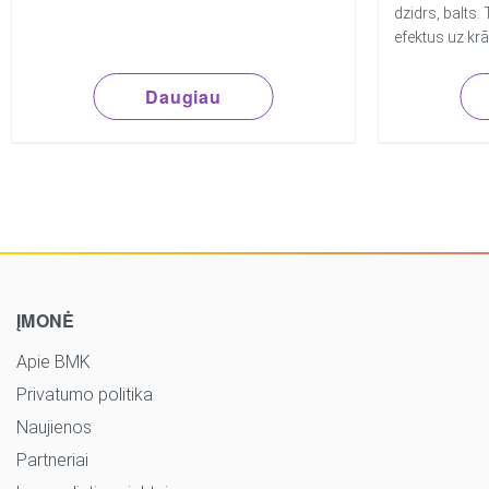
dzidrs, balts.
efektus uz kr
Daugiau
ĮMONĖ
Apie BMK
Privatumo politika
Naujienos
Partneriai