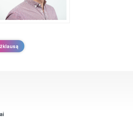
užklausą
ai