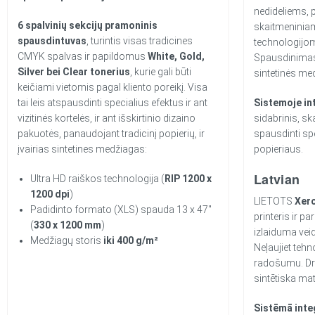
nedideliems, p
6 spalvinių sekcijų pramoninis
skaitmeniniam
spausdintuvas
, turintis visas tradicines
technologijom
CMYK spalvas ir papildomus
White,
Gold,
Spausdinimas
Silver bei Clear tonerius
, kurie gali būti
sintetinės me
keičiami vietomis pagal kliento poreikį. Visa
tai leis atspausdinti specialius efektus ir ant
Sistemoje in
vizitinės kortelės, ir ant išskirtinio dizaino
sidabrinis, ska
pakuotės, panaudojant tradicinį popierių, ir
spausdinti sp
įvairias sintetines medžiagas:
popieriaus.
Latvian
Ultra HD raiškos technologija (
RIP 1200 x
1200 dpi
)
LIETOTS
Xer
Padidinto formato (XLS) spauda 13 x 47″
printeris ir p
(
330 x 1200 mm
)
izlaiduma veid
Medžiagų storis
iki 400 g/m²
Neļaujiet tehn
radošumu. Dr
sintētiska mat
Sistēmā integ