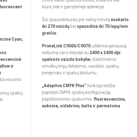
luorescent
biure, tiek ir gamybinėje aplinkoje.
Šis spausdintuvas per vieną minutę
nuskaito
iki 270 vaizdų
bei
spausdina iki 70 lapų/min
greičiu
.
cinė Cyan,
PrimeLink C9065/C9070
užtikrina geriausią
vos
našumą savo klasėje su
2400 x 2400 dpi
rescencinė
spalvoto vaizdo kokybe
, išskirtinėmis
llow ir
smulkių linijų detalėmis, vaizdais, spalvų
)
perėjimais ir spalvų tikslumu.
rba visomis
„Adaptive CMYK Plus“
funkcija leidžia
papildyti CMYK spalvų konfiguraciją
icinių spalvų
papildomomis spalvomis:
fluorescencine,
ti
auksine, sidabrine, balta ir permatoma