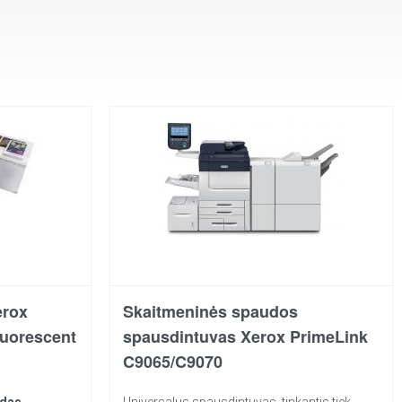
erox
Skaitmeninės spaudos
luorescent
spausdintuvas Xerox PrimeLink
C9065/C9070
edas
Universalus spausdintuvas, tinkantis tiek