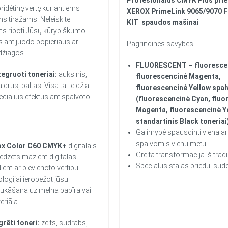
ridėtinę vertę kuriantiems
XEROX PrimeLink 9065/9070 F
s tiražams. Neleiskite
KIT
spaudos mašinai
s riboti Jūsų kūrybiškumo.
 ant juodo popieriaus ar
Pagrindinės savybės:
džiagos.
FLUORESCENT – fluorescen
tegruoti toneriai:
auksinis,
fluorescencinė Magenta,
idrus, baltas. Visa tai leidžia
fluorescencinė Yellow spal
ecialius efektus ant spalvoto
(fluorescencinė Cyan, fluo
Magenta, fluorescencinė Ye
standartinis Black toneriai
Galimybė spausdinti viena a
spalvomis vienu metu
ox Color C60 CMYK+
digitālais
Greita transformacija iš trad
aredzēts maziem digitālās
Specialus stalas priedui sudė
iem ar pievienoto vērtību.
oloģijai ierobežot jūsu
ukāšana uz melna papīra vai
eriāla.
rēti toneri:
zelts, sudrabs,