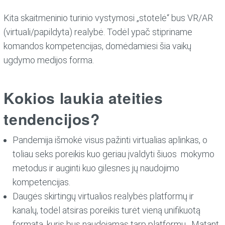
Kita skaitmeninio turinio vystymosi „stotelė“ bus VR/AR
(virtuali/papildyta) realybė. Todėl ypač stipriname
komandos kompetencijas, domėdamiesi šia vaikų
ugdymo medijos forma.
Kokios laukia ateities
tendencijos?
Pandemija išmokė visus pažinti virtualias aplinkas, o
toliau seks poreikis kuo geriau įvaldyti šiuos mokymo
metodus ir auginti kuo gilesnes jų naudojimo
kompetencijas.
Daugės skirtingų virtualios realybės platformų ir
kanalų, todėl atsiras poreikis turėt vieną unifikuotą
formatą, kuris bus naudojamas tarp platformų. Matant