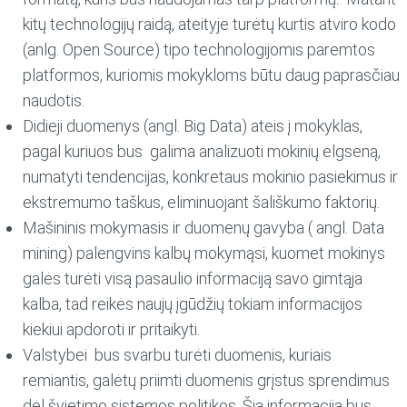
kitų technologijų raidą, ateityje turėtų kurtis atviro kodo
(anlg. Open Source) tipo technologijomis paremtos
platformos, kuriomis mokykloms būtu daug paprasčiau
naudotis.
Didieji duomenys (angl. Big Data) ateis į mokyklas,
pagal kuriuos bus galima analizuoti mokinių elgseną,
numatyti tendencijas, konkretaus mokinio pasiekimus ir
ekstremumo taškus, eliminuojant šališkumo faktorių.
Mašininis mokymasis ir duomenų gavyba ( angl. Data
mining) palengvins kalbų mokymąsi, kuomet mokinys
galės turėti visą pasaulio informaciją savo gimtąja
kalba, tad reikės naujų įgūdžių tokiam informacijos
kiekiui apdoroti ir pritaikyti.
Valstybei bus svarbu turėti duomenis, kuriais
remiantis, galėtų priimti duomenis grįstus sprendimus
dėl švietimo sistemos politikos. Šią informaciją bus