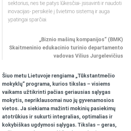
sektorius, nes tie patys lūkesčiai- įsisavinti ir naudoti
inovacijas- persikėlė į švietimo sistemą ir auga
ypatingai sparčiai.
„Biznio mašinų kompanijos“ (BMK)
Skaitmeninio edukacinio turinio departamento
vadovas Vilius Jurgelevičius
Šiuo metu Lietuvoje rengiama „Tūkstantmečio
mokyklų“ programa, kurios tikslas – visiems
vaikams užtikrinti pačias geriausias sąlygas
mokytis, nepriklausomai nuo jų gyvenamosios
vietos. Ja siekiama mažinti mokinių pasiekimų
atotrūkius ir sukurti integralias, optimalias ir
kokybiškas ugdymosi sąlygas. Tikslas – geras,