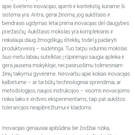
apie švietimo inovacijas, apimti ir kontekstą, kuriame ši
sistema yra. Antra, gerai žinoma, jog aukštasis ir
bendrasis ugdymas lėtai priima inovacijas dėl daugybės
priežasčių. Aukštasis mokslas yra kompleksinis ir
reikalauja daug žmogiškųjų išteklių, todėl jį padaryti
produktyvesnį – sudėtinga. Tuo tarpu vidurinis mokslas
šiuo metu labiau sutelktas į rūpinimąsi saugia aplinka ir
gera jausena mokykloje, nei pasiruošimu tolimesniam
žinių taikymui gyvenime. Nesvarbu apie kokias inovacijas
kalbėtume – ar tai būtų technologiniai sprendimai, ar
metodologijos, naujos instrukcijos – visoms inovacijoms
reikia laiko ir erdvės eksperimentams, taip pat aukštos
tolerancijos neapibrėžtumui ir klaidoms.
Inovacijas geriausiai apibūdina šie žodžiai: rizika,