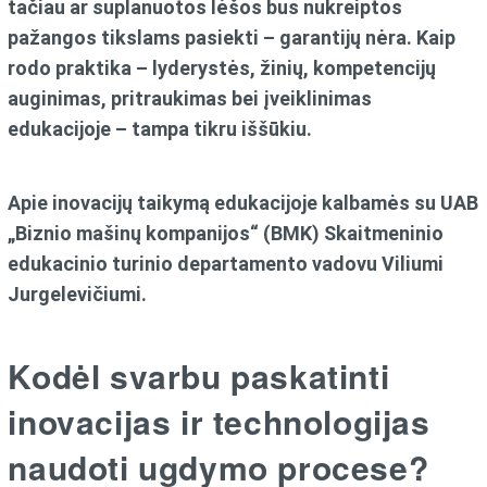
tačiau ar suplanuotos lėšos bus nukreiptos
pažangos tikslams pasiekti – garantijų nėra. Kaip
rodo praktika – lyderystės, žinių, kompetencijų
auginimas, pritraukimas bei įveiklinimas
edukacijoje – tampa tikru iššūkiu.
Apie inovacijų taikymą edukacijoje kalbamės su UAB
„Biznio mašinų kompanijos“ (BMK) Skaitmeninio
edukacinio turinio departamento vadovu Viliumi
Jurgelevičiumi.
Kodėl svarbu paskatinti
inovacijas ir technologijas
naudoti ugdymo procese?