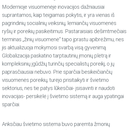
Modernioje visuomenėje inovacijos dažniausiai
suprantamos, kaip teigiamas pokytis, ir yra vienas iš
pagrindinių socialinių veiksnių, lemiančių visuomenės
ryšių ir poreikių pasikeitimus. Pastaraisiais dešimtmečiais
terminas „žinių visuomenė“ tapo įprastu apibrėžimu, nes
jis aktualizuoja mokymosi svarbą visą gyvenimą.
Globalizacija paskatino tarptautinių įmonių plėtrą ir
kompleksinių įgūdžių turinčių specialistų poreikį, o jų
paprasčiausiai nebuvo. Prie sparčiai besikeičiančių
visuomenės poreikių, turėjo prisitaikyti ir švietimo
sektorius, nes tie patys lūkesčiai- įsisavinti ir naudoti
inovacijas- persikėlė į švietimo sistemą ir auga ypatingai
sparčiai.
Anksčiau švietimo sistema buvo paremta žmonių