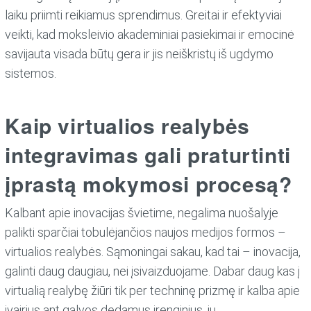
laiku priimti reikiamus sprendimus. Greitai ir efektyviai
veikti, kad moksleivio akademiniai pasiekimai ir emocinė
savijauta visada būtų gera ir jis neiškristų iš ugdymo
sistemos.
Kaip virtualios realybės
integravimas gali praturtinti
įprastą mokymosi procesą?
Kalbant apie inovacijas švietime, negalima nuošalyje
palikti sparčiai tobulėjančios naujos medijos formos –
virtualios realybės. Sąmoningai sakau, kad tai – inovacija,
galinti daug daugiau, nei įsivaizduojame. Dabar daug kas į
virtualią realybę žiūri tik per techninę prizmę ir kalba apie
įvairius ant galvos dedamus įrenginius, jų