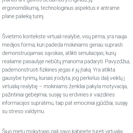
ergonomiškumą, technologinius aspektus ir antrame
plane palieką turinį.
Švietimo kontekste virtuali realybė, visų pirma, yra nauja
medijos forma, kuri padeda mokiniams geriau suprasti
demonstruojamas sąvokas, atlikti simuliacijas, kurių
realiame pasaulyje nebūtų įmanoma padaryti. Pavyzdžiui,
pademonstruoti fizikines jėgas ir jų įtaką. Yra atlikta
gausybė tyrimų, kuriais įrodyta, jog perkėlus dalį veiklų į
virtualią realybę – mokiniams ženkliai pakyla motyvacija,
pažintiniai gebėjimai, susiję su erdvinės ir vaizdinės
informacijos supratimu, taip pat emociniai įgūdžiai, susiję
su streso valdymu.
Šiuo metu mokytojas gali savo kabinete turėti virtualią