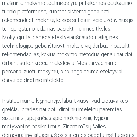
mašininio mokymo technikos yra pritaikomos edukacinio
turinio platformose, kuomet sistema geba pati
rekomenduoti mokiniui, kokios srities ir lygio uždavinius jis
turi spręsti, norėdamas pasiekti norimus tikslus.
Mokytojui tai padeda efektyviai išnaudoti laiką, nes
technologijos geba ištaisyti moksleivių darbus ir pateikti
rekomendacijas, kokius mokymo metodus geriau naudoti,
dirbant su konkrečiu moksleiviu. Mes tai vadiname
personalizuotu mokymu, o to negalėtume efektyviai
daryti be dirbtinio intelekto.
Instituciniame lygmenyje, labai tikiuosi, kad Lietuva kuo
greičiau pradės naudoti dirbtiniu intelektu paremtas
sistemas, įspėjančias apie mokinio žinių lygio ir
motyvacijos pasikeitimus. Žinant mūsų šalies
demografinę situaciją, šios sistemos padėtų institucijoms