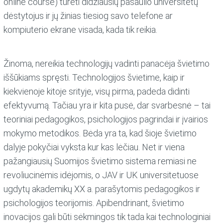
online course) turėti didžiausių pasaulio universitetų
dėstytojus ir jų žinias tiesiog savo telefone ar
kompiuterio ekrane visada, kada tik reikia.
Žinoma, nereikia technologijų vadinti panacėja švietimo
iššūkiams spręsti. Technologijos švietime, kaip ir
kiekvienoje kitoje srityje, visų pirma, padeda didinti
efektyvumą. Tačiau yra ir kita pusė, dar svarbesnė – tai
teoriniai pedagogikos, psichologijos pagrindai ir įvairios
mokymo metodikos. Bėda yra ta, kad šioje švietimo
dalyje pokyčiai vyksta kur kas lėčiau. Net ir viena
pažangiausių Suomijos švietimo sistema remiasi ne
revoliucinėmis idėjomis, o JAV ir UK universitetuose
ugdytų akademikų XX a. parašytomis pedagogikos ir
psichologijos teorijomis. Apibendrinant, švietimo
inovacijos gali būti sėkmingos tik tada kai technologiniai