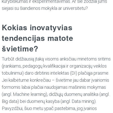
kūrybiškumas ir eksperimentavimas. Ar šie žodžiai jums
siejasi su šiandienos mokykla ar universitetu?
Kokias inovatyvias
tendencijas matote
švietime?
Turbūt didžiausią įtaką visoms anksčiau minėtoms sritims
(įrankiams, pedagogų kvalifikacijai ir organizacijų veiklos
tobulinimui) daro dirbtinis intelektas (DI) plačiąja prasme.
Jei kalbėtume konkrečiau – švietime jau dabar įvairiomis
formomis labai plačiai naudojamas mašininis mokymas
(angl. Machine learning), didžiųjų duomenų analitika (angl.
Big data) bei duomenų kasyba (angl. Data mining).
Pavyzdžiui, šiuo metu ypač pastebima, jog įvairios