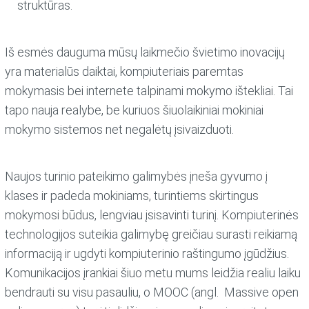
struktūras.
Iš esmės dauguma mūsų laikmečio švietimo inovacijų
yra materialūs daiktai, kompiuteriais paremtas
mokymasis bei internete talpinami mokymo ištekliai. Tai
tapo nauja realybe, be kuriuos šiuolaikiniai mokiniai
mokymo sistemos net negalėtų įsivaizduoti.
Naujos turinio pateikimo galimybės įneša gyvumo į
klases ir padeda mokiniams, turintiems skirtingus
mokymosi būdus, lengviau įsisavinti turinį. Kompiuterinės
technologijos suteikia galimybę greičiau surasti reikiamą
informaciją ir ugdyti kompiuterinio raštingumo įgūdžius.
Komunikacijos įrankiai šiuo metu mums leidžia realiu laiku
bendrauti su visu pasauliu, o MOOC (angl. Massive open