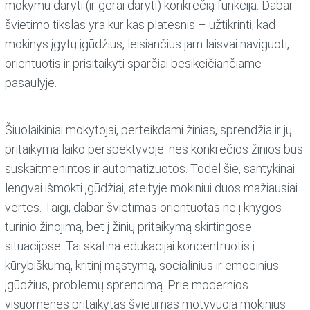
mokymu daryti (ir gerai daryti) konkrečią funkciją. Dabar
švietimo tikslas yra kur kas platesnis – užtikrinti, kad
mokinys įgytų įgūdžius, leisiančius jam laisvai naviguoti,
orientuotis ir prisitaikyti sparčiai besikeičiančiame
pasaulyje.
Šiuolaikiniai mokytojai, perteikdami žinias, sprendžia ir jų
pritaikymą laiko perspektyvoje: nes konkrečios žinios bus
suskaitmenintos ir automatizuotos. Todėl šie, santykinai
lengvai išmokti įgūdžiai, ateityje mokiniui duos mažiausiai
vertės. Taigi, dabar švietimas orientuotas ne į knygos
turinio žinojimą, bet į žinių pritaikymą skirtingose
situacijose. Tai skatina edukacijai koncentruotis į
kūrybiškumą, kritinį mąstymą, socialinius ir emocinius
įgūdžius, problemų sprendimą. Prie modernios
visuomenės pritaikytas švietimas motyvuoja mokinius