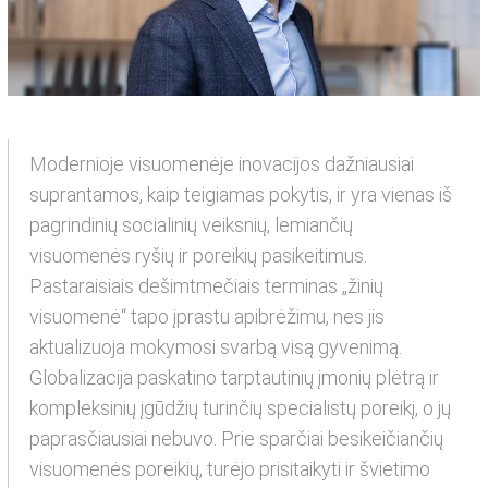
Modernioje visuomenėje inovacijos dažniausiai
suprantamos, kaip teigiamas pokytis, ir yra vienas iš
pagrindinių socialinių veiksnių, lemiančių
visuomenės ryšių ir poreikių pasikeitimus.
Pastaraisiais dešimtmečiais terminas „žinių
visuomenė“ tapo įprastu apibrėžimu, nes jis
aktualizuoja mokymosi svarbą visą gyvenimą.
Globalizacija paskatino tarptautinių įmonių plėtrą ir
kompleksinių įgūdžių turinčių specialistų poreikį, o jų
paprasčiausiai nebuvo. Prie sparčiai besikeičiančių
visuomenės poreikių, turėjo prisitaikyti ir švietimo