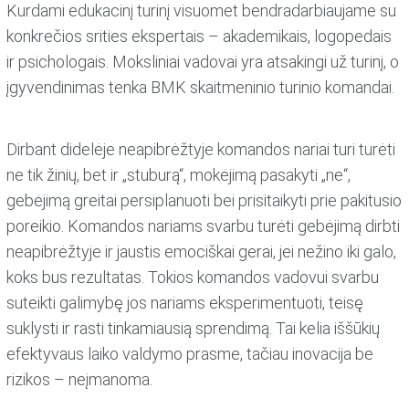
Kurdami edukacinį turinį visuomet bendradarbiaujame su
konkrečios srities ekspertais – akademikais, logopedais
ir psichologais. Moksliniai vadovai yra atsakingi už turinį, o
įgyvendinimas tenka BMK skaitmeninio turinio komandai.
Dirbant didelėje neapibrėžtyje komandos nariai turi turėti
ne tik žinių, bet ir „stuburą“, mokėjimą pasakyti „ne“,
gebėjimą greitai persiplanuoti bei prisitaikyti prie pakitusio
poreikio. Komandos nariams svarbu turėti gebėjimą dirbti
neapibrėžtyje ir jaustis emociškai gerai, jei nežino iki galo,
koks bus rezultatas. Tokios komandos vadovui svarbu
suteikti galimybę jos nariams eksperimentuoti, teisę
suklysti ir rasti tinkamiausią sprendimą. Tai kelia iššūkių
efektyvaus laiko valdymo prasme, tačiau inovacija be
rizikos – neįmanoma.