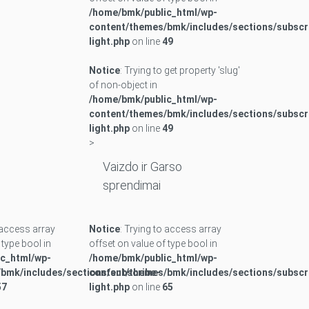
/home/bmk/public_html/wp-
content/themes/bmk/includes/sections/subscr
light.php
on line
49
Notice
: Trying to get property 'slug'
of non-object in
/home/bmk/public_html/wp-
content/themes/bmk/includes/sections/subscr
light.php
on line
49
>
Vaizdo ir Garso
sprendimai
o access array
Notice
: Trying to access array
 type bool in
offset on value of type bool in
c_html/wp-
/home/bmk/public_html/wp-
bmk/includes/sections/subscribe-
content/themes/bmk/includes/sections/subscr
57
light.php
on line
65