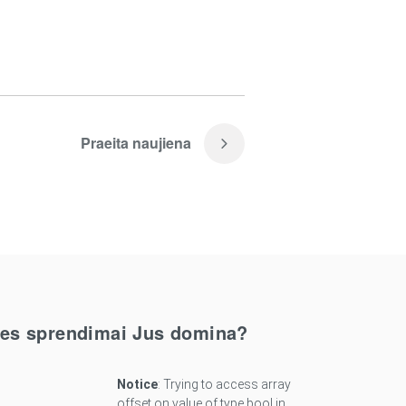
Praeita naujiena
ties sprendimai Jus domina?
Notice
: Trying to access array
offset on value of type bool in