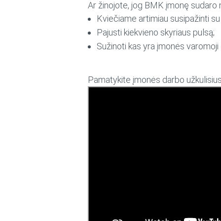
Ar žinojote, jog BMK įmonę sudaro ne
Kviečiame artimiau susipažinti su
Pajusti kiekvieno skyriaus pulsą;
Sužinoti kas yra įmonės varomoji g
Pamatykite įmonės darbo užkulisius 