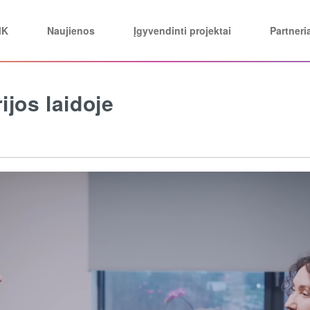
MK
Naujienos
Įgyvendinti projektai
Partneri
jos laidoje