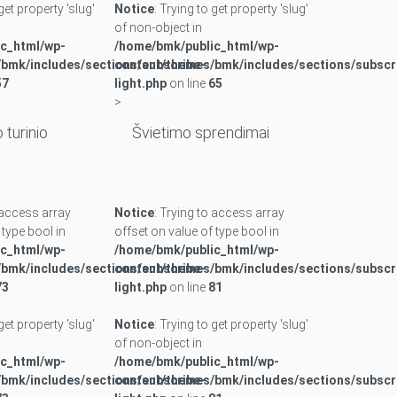
 get property 'slug'
Notice
: Trying to get property 'slug'
of non-object in
c_html/wp-
/home/bmk/public_html/wp-
bmk/includes/sections/subscribe-
content/themes/bmk/includes/sections/subscr
57
light.php
on line
65
>
 turinio
Švietimo sprendimai
o access array
Notice
: Trying to access array
 type bool in
offset on value of type bool in
c_html/wp-
/home/bmk/public_html/wp-
bmk/includes/sections/subscribe-
content/themes/bmk/includes/sections/subscr
73
light.php
on line
81
 get property 'slug'
Notice
: Trying to get property 'slug'
of non-object in
c_html/wp-
/home/bmk/public_html/wp-
bmk/includes/sections/subscribe-
content/themes/bmk/includes/sections/subscr