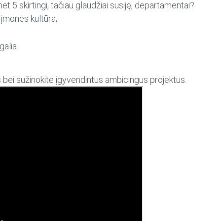
t 5 skirtingi, tačiau glaudžiai susiję, departamentai?
 įmonės kultūra;
alia.
bei sužinokite įgyvendintus ambicingus projektus.