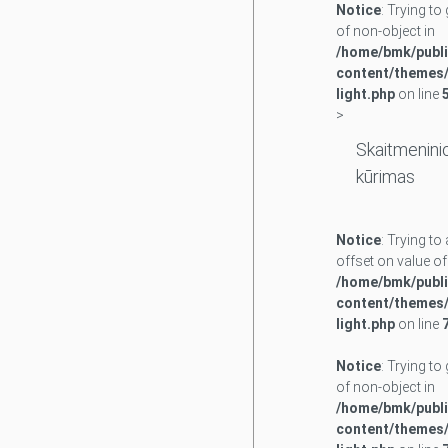
Notice
: Trying to
of non-object in
/home/bmk/publi
content/themes/
light.php
on line
>
Skaitmeninio
kūrimas
Notice
: Trying t
offset on value of
/home/bmk/publi
content/themes/
light.php
on line
Notice
: Trying to
of non-object in
/home/bmk/publi
content/themes/