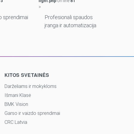
73
light.php
on line
81
>
o sprendimai
Profesionali spaudos
įranga ir automatizacija
KITOS SVETAINĖS
Darželiams ir mokykloms
Išmani Klasė
BMK Vision
Garso ir vaizdo sprendimai
CRC Latvia