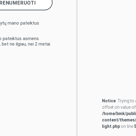
kytų mano pateiktus
.
no pateiktus asmens
bet ne ilgiau, nei 2 metai.
Notice
: Trying t
offset on value of
/home/bmk/publi
content/themes/
light.php
on line