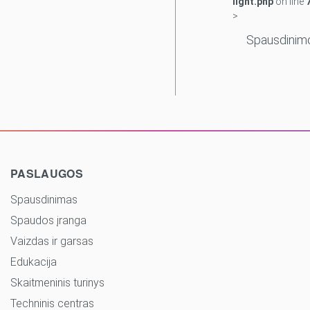
light.php
on line
>
Spausdinim
PASLAUGOS
Spausdinimas
Spaudos įranga
Vaizdas ir garsas
Edukacija
Skaitmeninis turinys
Techninis centras