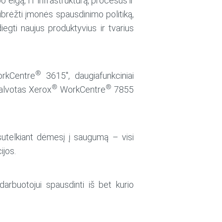
o eigą, IT infrastruktūrą, procesus ir
brėžti įmonės spausdinimo politiką,
iegti naujus produktyvius ir tvarius
®
kCentre
3615″, daugiafunkciniai
®
®
palvotas Xerox
WorkCentre
7855
s, sutelkiant dėmesį į saugumą – visi
ijos.
darbuotojui spausdinti iš bet kurio