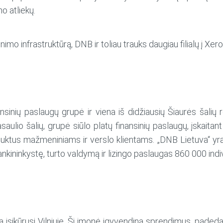
o atliekų.
nimo infrastruktūrą, DNB ir toliau trauks daugiau filialų į 
sinių paslaugų grupė ir viena iš didžiausių Šiaurės šalių r
saulio šalių, grupė siūlo platų finansinių paslaugų, įskaita
duktus mažmeniniams ir verslo klientams. „DNB Lietuva“ yr
kininkystę, turto valdymą ir lizingo paslaugas 860 000 individ
 įsikūrusi Vilniuje. Ši įmonė įgyvendina sprendimus, padeda