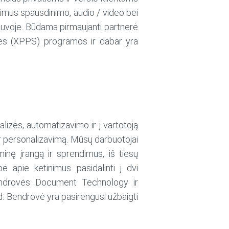
ndimus spausdinimo, audio / video bei
tuvoje. Būdama pirmaujanti partnerė
es (XPPS) programos ir dabar yra
lizės, automatizavimo ir į vartotoją
ir personalizavimą. Mūsų darbuotojai
inę įrangą ir sprendimus, iš tiesų
ė apie ketinimus pasidalinti į dvi
bendrovės Document Technology ir
 Bendrovė yra pasirengusi užbaigti