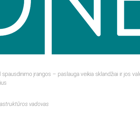
 spausdinimo įrangos – paslauga veikia sklandžiai ir jos v
ius
rastruktūros vadovas