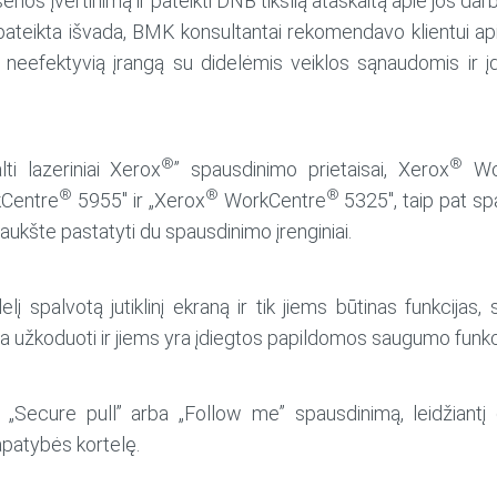
enos įvertinimą ir pateikti DNB tikslią ataskaitą apie jos darb
 pateikta išvada, BMK konsultantai rekomendavo klientui api
i neefektyvią įrangą su didelėmis veiklos sąnaudomis ir įd
®
®
ti lazeriniai Xerox
” spausdinimo prietaisai, Xerox
Wor
®
®
®
Centre
5955″ ir „Xerox
WorkCentre
5325″, taip pat s
aukšte pastatyti du spausdinimo įrenginiai.
didelį spalvotą jutiklinį ekraną ir tik jiems būtinas funkcija
a užkoduoti ir jiems yra įdiegtos papildomos saugumo funkc
 „Secure pull” arba „Follow me” spausdinimą, leidžiantį 
apatybės kortelę.