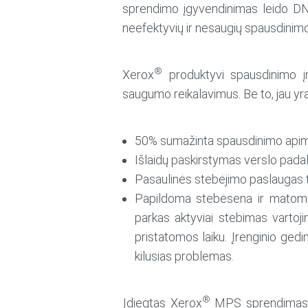
sprendimo įgyvendinimas leido DNB 
neefektyvių ir nesaugių spausdinimo 
®
Xerox
produktyvi spausdinimo įr
saugumo reikalavimus. Be to, jau yra 
50% sumažinta spausdinimo apim
Išlaidų paskirstymas verslo pad
Pasaulinės stebėjimo paslaugas t
Papildoma stebėsena ir matom
parkas aktyviai stebimas varto
pristatomos laiku. Įrenginio gedi
kilusias problemas.
®
Įdiegtas Xerox
MPS sprendimas tai