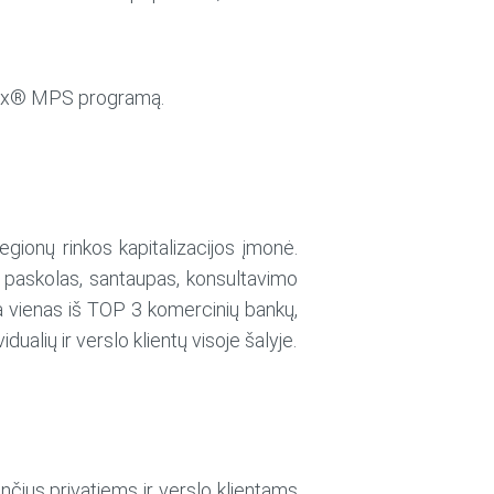
Xerox® MPS programą.
egionų rinkos kapitalizacijos įmonė.
nt paskolas, santaupas, konsultavimo
a vienas iš TOP 3 komercinių bankų,
ualių ir verslo klientų visoje šalyje.
nčius privatiems ir verslo klientams