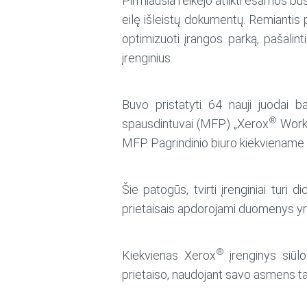
Pirmiausia reikėjo atlikti esamos būs
eilę išleistų dokumentų. Remiantis
optimizuoti įrangos parką, pašalint
įrenginius.
Buvo pristatyti 64 nauji juodai bal
®
spausdintuvai (MFP) „Xerox
Work
MFP. Pagrindinio biuro kiekviename 
Šie patogūs, tvirti įrenginiai turi 
prietaisais apdorojami duomenys yr
®
Kiekvienas Xerox
įrenginys siūlo
prietaiso, naudojant savo asmens t