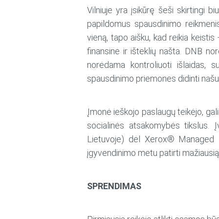
Vilniuje yra įsikūrę šeši skirtingi
papildomus spausdinimo reikmenis.
vieną, tapo aišku, kad reikia keisti
finansine ir išteklių našta. DNB no
norėdama kontroliuoti išlaidas, 
spausdinimo priemones didinti našumą
Įmonė ieškojo paslaugų teikėjo, gali
socialinės atsakomybės tikslus. Į
Lietuvoje) dėl Xerox® Managed Pri
įgyvendinimo metu patirti mažiausią r
SPRENDIMAS