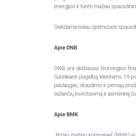
energijos ir turėti mažiau spausdinim
Siekdama toliau optimizuoti spausdi
Apie DNB
DNB yra didžiausia Norvegijos finan
Suteikianti pagalbą klientams 19 pa
paslaugas, draudimo ir pensijų pro
siūlančių investavimą ir asmeninę ban
Apie BMK
„Biznio mašinų kompanija” (BMK) yra