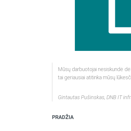
Mūsų darbuotojai nesiskundė dėl
tai geriausiai atitinka mūsų lūkesč
Gintautas Pušinskas, DNB IT inf
PRADŽIA