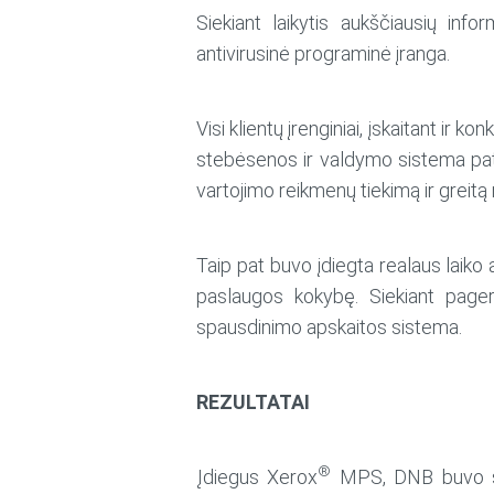
Siekiant laikytis aukščiausių in
antivirusinė programinė įranga.
Visi klientų įrenginiai, įskaitant ir
stebėsenos ir valdymo sistema patei
vartojimo reikmenų tiekimą ir greitą 
Taip pat buvo įdiegta realaus laiko 
paslaugos kokybę. Siekiant pager
spausdinimo apskaitos sistema.
REZULTATAI
®
Įdiegus Xerox
MPS, DNB buvo suk