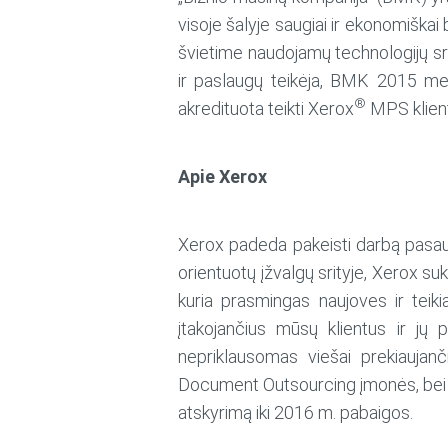
visoje šalyje saugiai ir ekonomiškai
švietime naudojamų technologijų sr
ir paslaugų teikėja, BMK 2015 met
®
akredituota teikti Xerox
MPS klien
Apie Xerox
Xerox padeda pakeisti darbą pasaulį
orientuotų įžvalgų srityje, Xerox s
kuria prasmingas naujoves ir teik
įtakojančius mūsų klientus ir jų 
nepriklausomas viešai prekiauja
Document Outsourcing įmonės, bei 
atskyrimą iki 2016 m. pabaigos.