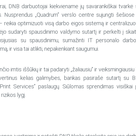
 biurai, DNB darbuotojai kiekviename jų savarankiškai tvar
 Nusprendus „Quadrum” verslo centre sujungti šešiose v
s – reikia optimizuoti visą darbo eigos sistemą ir centraliz
rėjo sudaryti spausdinimo valdymo sutartį ir perkelti į skai
susijusias su spausdinimu, sumažinti IT personalo darbo
, ir visa tai atlikti, nepakenkiant saugumui.
nčio imtis iššūkių ir tai padaryti „žaliausiu” ir veiksmingia
vertinus kelias galimybes, bankas pasirašė sutartį su 
nt Services” paslaugų. Siūlomas sprendimas visiškai pa
izikos lygį.