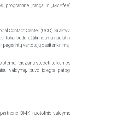
gos programinė įranga ir „McAfee”
Global Contact Center (GCC). Ši aktyvi
s, tokiu būdu užtikrindama nuolatinį
 ir pagerintų vartotojų pasitenkinimą.
sistema, leidžianti stebėti teikiamos
aisų valdymą, buvo įdiegta patogi
 partnerio BMK nuotolinio valdymo