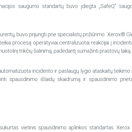
formacijos saugumo standartų buvo įdiegta „SafeQ” sau
 konkurentų, buvo prijungti prie specialistų prižiūrimo Xerox® 
kia procesą operatyviai centralizuotai reakcijai į incidentu
nuotolinį trikčių šalinimą, padedantį sumažinti prastovų laiką
automatizuota incidento ir paslaugų lygio ataskaitų teikimo 
inti spausdinimo išlaidų skaidrumą ir spausdinimo priet
urtas vietinis spausdinimo aplinkos standartas. Xerox