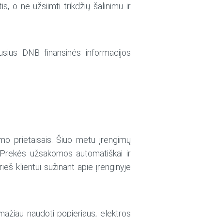
 o ne užsiimti trikdžių šalinimu ir
usius DNB finansinės informacijos
o prietaisais. Šiuo metu įrengimų
 Prekės užsakomos automatiškai ir
ieš klientui sužinant apie įrenginyje
mažiau naudoti popieriaus, elektros