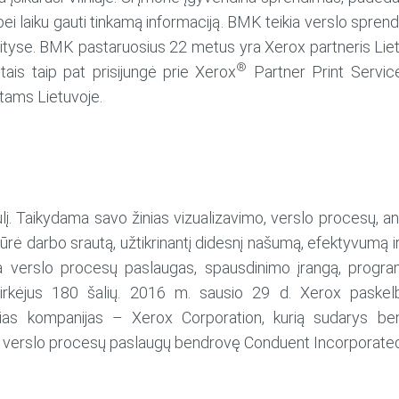
 bei laiku gauti tinkamą informaciją. BMK teikia verslo spre
ityse. BMK pastaruosius 22 metus yra Xerox partneris Lie
®
ais taip pat prisijungė prie Xerox
Partner Print Servic
tams Lietuvoje.
. Taikydama savo žinias vizualizavimo, verslo procesų, ana
ukūrė darbo srautą, užtikrinantį didesnį našumą, efektyvumą 
ia verslo procesų paslaugas, spausdinimo įrangą, program
pirkėjus 180 šalių. 2016 m. sausio 29 d. Xerox paskelb
nčias kompanijas – Xerox Corporation, kurią sudarys 
verslo procesų paslaugų bendrovę Conduent Incorporated.