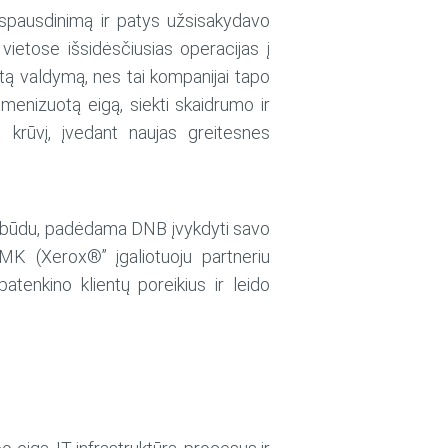
kė spausdinimą ir patys užsisakydavo
ietose išsidėsčiusias operacijas į
uotą valdymą, nes tai kompanijai tapo
tmenizuotą eigą, siekti skaidrumo ir
 krūvį, įvedant naujas greitesnes
usiu būdu, padėdama DNB įvykdyti savo
BMK (Xerox®” įgaliotuoju partneriu
tenkino klientų poreikius ir leido