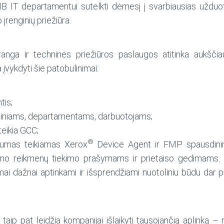
IT departamentui sutelkti dėmesį į svarbiausias užduotis,
įrenginių priežiūra.
anga ir techninės priežiūros paslaugos atitinka aukščia
įvykdyti šie patobulinimai:
tis;
aliniams, departamentams, darbuotojams;
eikia GCC;
®
umas teikiamas Xerox
Device Agent ir FMP spausdinim
jimo reikmenų tiekimo prašymams ir prietaiso gedimams.
mai dažnai aptinkami ir išsprendžiami nuotoliniu būdu dar pr
p pat leidžia kompanijai išlaikyti tausojančią aplinką – 