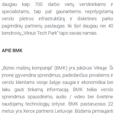
daugiau kaip 700 darbo vietų verslininkams ir
specialistams, taip pat gaunantiems neprilygstamą
verslo plėtros infrastruktūrą ir išskirtines parko
pagrindinių partnerių paslaugas. Iki šiol daugiau nei 40
bendrovių „Vilnius Tech Park“ tapo savais namais.
APIE BMK
„Biznio mašinų kompanija” (BMK) yra įsikūrusi Vilniuje. Ši
įmonė įgyvendina sprendimus, padedančius privatiems ir
verslo klientams visoje šalyje saugiai ir ekonomiškai bei
laiku gauti tinkamą informaciją. BMK teikia verslo
sprendimus spausdinimo, audio / video bei švietime
naudojamų technologijų srityse. BMK pastaruosius 22
metus yra Xerox partneris Lietuvoje. Būdama pirmaujanti