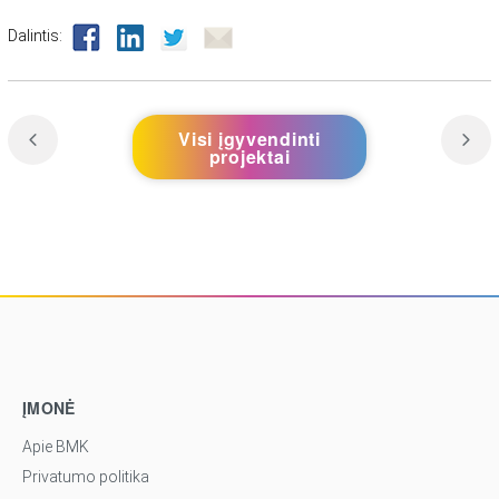
Dalintis:
Visi įgyvendinti
projektai
ĮMONĖ
Apie BMK
Privatumo politika