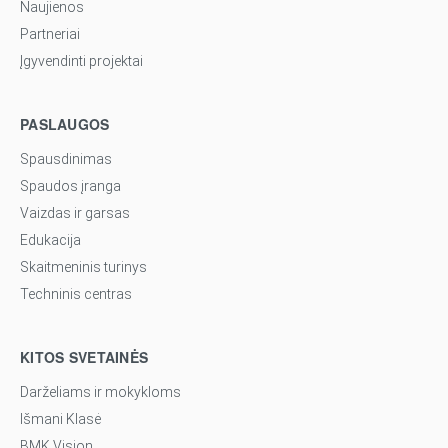
Naujienos
Partneriai
Įgyvendinti projektai
PASLAUGOS
Spausdinimas
Spaudos įranga
Vaizdas ir garsas
Edukacija
Skaitmeninis turinys
Techninis centras
KITOS SVETAINĖS
Darželiams ir mokykloms
Išmani Klasė
BMK Vision