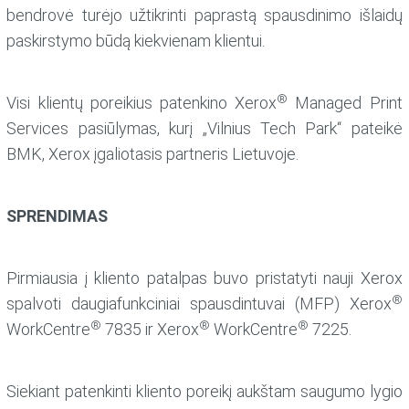
bendrovė turėjo užtikrinti paprastą spausdinimo išlaidų
paskirstymo būdą kiekvienam klientui.
®
Visi klientų poreikius patenkino Xerox
Managed Print
Services pasiūlymas, kurį „Vilnius Tech Park“ pateikė
BMK, Xerox įgaliotasis partneris Lietuvoje.
SPRENDIMAS
Pirmiausia į kliento patalpas buvo pristatyti nauji Xerox
®
spalvoti daugiafunkciniai spausdintuvai (MFP) Xerox
®
®
®
WorkCentre
7835 ir Xerox
WorkCentre
7225.
Siekiant patenkinti kliento poreikį aukštam saugumo lygio