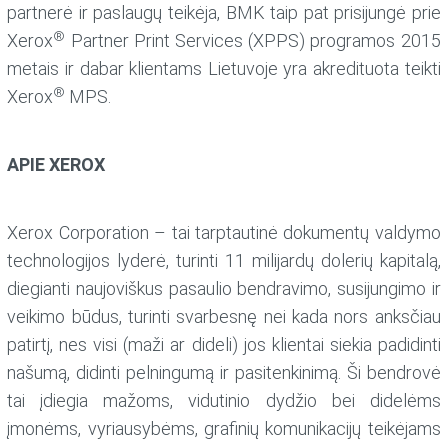
partnerė ir paslaugų teikėja, BMK taip pat prisijungė prie
®
Xerox
Partner Print Services (XPPS) programos 2015
metais ir dabar klientams Lietuvoje yra akredituota teikti
®
Xerox
MPS.
APIE XEROX
Xerox Corporation – tai tarptautinė dokumentų valdymo
technologijos lyderė, turinti 11 milijardų dolerių kapitalą,
diegianti naujoviškus pasaulio bendravimo, susijungimo ir
veikimo būdus, turinti svarbesnę nei kada nors anksčiau
patirtį, nes visi (maži ar dideli) jos klientai siekia padidinti
našumą, didinti pelningumą ir pasitenkinimą. Ši bendrovė
tai įdiegia mažoms, vidutinio dydžio bei didelėms
įmonėms, vyriausybėms, grafinių komunikacijų teikėjams