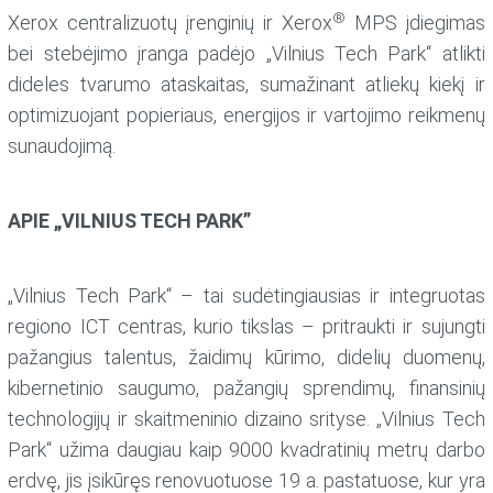
®
Xerox centralizuotų įrenginių ir Xerox
MPS įdiegimas
bei stebėjimo įranga padėjo „Vilnius Tech Park“ atlikti
dideles tvarumo ataskaitas, sumažinant atliekų kiekį ir
optimizuojant popieriaus, energijos ir vartojimo reikmenų
sunaudojimą.
APIE „VILNIUS TECH PARK”
„Vilnius Tech Park“ – tai sudėtingiausias ir integruotas
regiono ICT centras, kurio tikslas – pritraukti ir sujungti
pažangius talentus, žaidimų kūrimo, didelių duomenų,
kibernetinio saugumo, pažangių sprendimų, finansinių
technologijų ir skaitmeninio dizaino srityse. „Vilnius Tech
Park“ užima daugiau kaip 9000 kvadratinių metrų darbo
erdvę, jis įsikūręs renovuotuose 19 a. pastatuose, kur yra