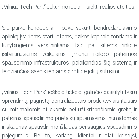
„Vilnius Tech Park“ sukūrimo idėja – siekti realios ateities.
Šio parko koncepcija – buvo sukurti bendradarbiavimo
aplinką įvairiems startuoliams, rizikos kapitalo fondams ir
kūrybingiems verslininkams, taip pat kitiems rinkoje
įsitvirtinusiems veikėjams. Įmonei reikėjo patikimos
spausdinimo infrastruktūros, palaikančios šią sistemą ir
leidžiančios savo klientams dirbti be jokių sutrikimų.
„Vilnius Tech Park“ ieškojo tiekėjo, galinčio pasiūlyti tvarų
sprendimą, pagrįstą centralizuotais produktyviais įtaisais
su minimaliomis atliekomis bei užtikrinančiomis greitą ir
patikimą spausdinimo prietaisų aptarnavimą, numatomas
ir skaidrias spausdinimo išlaidas bei saugius spausdinimo
pajėgumus. Be to, kadangi klientai nuolat keistųsi,