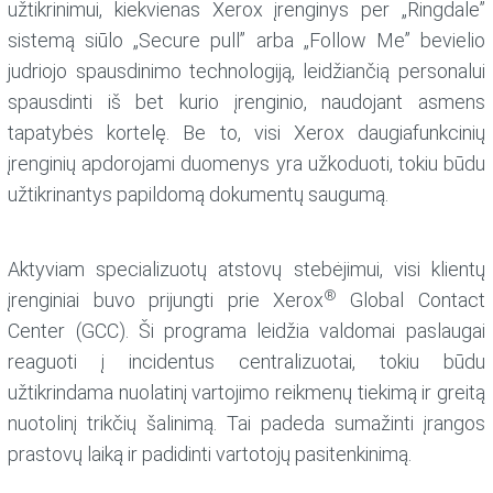
užtikrinimui, kiekvienas Xerox įrenginys per „Ringdale”
sistemą siūlo „Secure pull” arba „Follow Me” bevielio
judriojo spausdinimo technologiją, leidžiančią personalui
spausdinti iš bet kurio įrenginio, naudojant asmens
tapatybės kortelę. Be to, visi Xerox daugiafunkcinių
įrenginių apdorojami duomenys yra užkoduoti, tokiu būdu
užtikrinantys papildomą dokumentų saugumą.
Aktyviam specializuotų atstovų stebėjimui, visi klientų
®
įrenginiai buvo prijungti prie Xerox
Global Contact
Center (GCC). Ši programa leidžia valdomai paslaugai
reaguoti į incidentus centralizuotai, tokiu būdu
užtikrindama nuolatinį vartojimo reikmenų tiekimą ir greitą
nuotolinį trikčių šalinimą. Tai padeda sumažinti įrangos
prastovų laiką ir padidinti vartotojų pasitenkinimą.