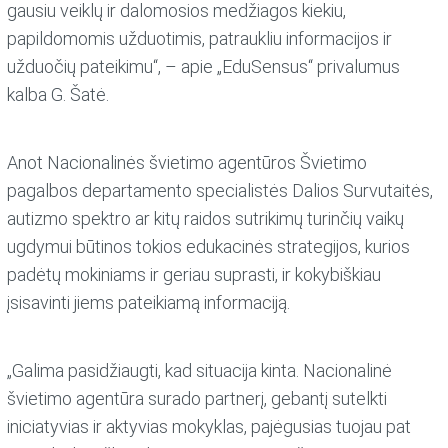
gausiu veiklų ir dalomosios medžiagos kiekiu,
papildomomis užduotimis, patraukliu informacijos ir
užduočių pateikimu“, – apie „EduSensus“ privalumus
kalba G. Šatė.
Anot Nacionalinės švietimo agentūros Švietimo
pagalbos departamento specialistės Dalios Survutaitės,
autizmo spektro ar kitų raidos sutrikimų turinčių vaikų
ugdymui būtinos tokios edukacinės strategijos, kurios
padėtų mokiniams ir geriau suprasti, ir kokybiškiau
įsisavinti jiems pateikiamą informaciją.
„Galima pasidžiaugti, kad situacija kinta. Nacionalinė
švietimo agentūra surado partnerį, gebantį sutelkti
iniciatyvias ir aktyvias mokyklas, pajėgusias tuojau pat