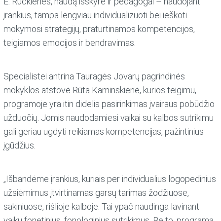
E. Ruckienės, naudą išskyrė ir pedagogai – naudojant
įrankius, tampa lengviau individualizuoti bei ieškoti
mokymosi strategijų, praturtinamos kompetencijos,
teigiamos emocijos ir bendravimas.
Specialistei antrina Tauragės Jovarų pagrindinės
mokyklos atstovė Rūta Kaminskienė, kurios teigimu,
programoje yra itin didelis pasirinkimas įvairaus pobūdžio
užduočių. Jomis naudodamiesi vaikai su kalbos sutrikimu
gali geriau ugdyti reikiamas kompetencijas, pažintinius
įgūdžius.
„Išbandėme įrankius, kuriais per individualius logopedinius
užsiėmimus įtvirtinamas garsų tarimas žodžiuose,
sakiniuose, rišlioje kalboje. Tai ypač naudinga lavinant
vaikų fonetinius, fonologinius sutrikimus. Be to, programa