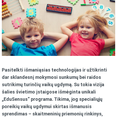
Pasitelkti išmaniąsias technologijas ir užtikrinti
dar sklandesnį mokymosi sunkumų bei raidos
sutrikimų turinčių vaikų ugdymą. Su tokia vizija
šalies švietimo įstaigose išmėginta unikali
„EduSensus“ programa. Tikima, jog specialiųjų
poreikių vaikų ugdymui skirtas išmanusis
sprendimas – skaitmeninių priemonių rinkinys,