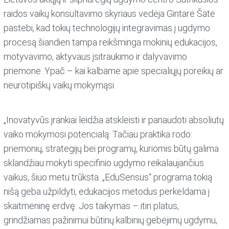
raidos vaikų konsultavimo skyriaus vedėja Gintarė Šatė
pastebi, kad tokių technologijų integravimas į ugdymo
procesą šiandien tampa reikšminga mokinių edukacijos,
motyvavimo, aktyvaus įsitraukimo ir dalyvavimo
priemone. Ypač – kai kalbame apie specialiųjų poreikių ar
neurotipiškų vaikų mokymąsi.
„Inovatyvūs įrankiai leidžia atskleisti ir panaudoti absoliutų
vaiko mokymosi potencialą. Tačiau praktika rodo:
priemonių, strategijų bei programų, kuriomis būtų galima
sklandžiau mokyti specifinio ugdymo reikalaujančius
vaikus, šiuo metu trūksta. „EduSensus“ programa tokią
nišą geba užpildyti, edukacijos metodus perkeldama į
skaitmeninę erdvę. Jos taikymas – itin platus,
grindžiamas pažinimui būtinų kalbinių gebėjimų ugdymu,