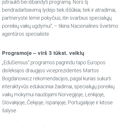
įsitraukti bei išbandyti programą. Nors šį
bendradarbiavimą lydėjo tiek iššūkiai, tiek ir atradimai,
partnerystė lėmė pokyčius, itin svarbius specialiųjų
poreikių vaikų ugdymui“, – tikina Nacionalinės švietimo
agentūros specialistė.
Programoje – virš 3 tūkst. veiklų
„EduSensus“ programos pagrindu tapo Europos
disleksijos draugijos viceprezidentės Martos
Bogdanowicz rekomendacijos, pagal kurias sukurti
interaktyvūs edukaciniai žaidimai, specialiųjų poreikių
vaikų mokymui naudojami Norvegijoje, Lenkijoje,
Slovakijoje, Čekijoje, Ispanijoje, Portugalijoje ir kitose
šalyse.