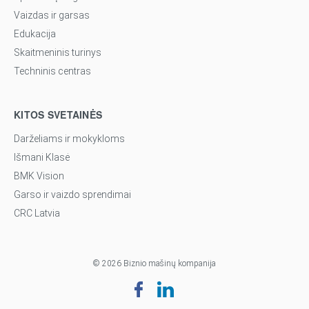
Vaizdas ir garsas
Edukacija
Skaitmeninis turinys
Techninis centras
KITOS SVETAINĖS
Darželiams ir mokykloms
Išmani Klasė
BMK Vision
Garso ir vaizdo sprendimai
CRC Latvia
© 2026 Biznio mašinų kompanija