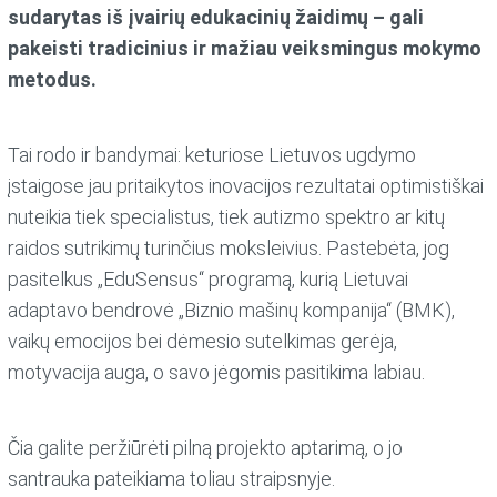
sudarytas iš įvairių edukacinių žaidimų – gali
pakeisti tradicinius ir mažiau veiksmingus mokymo
metodus.
Tai rodo ir bandymai: keturiose Lietuvos ugdymo
įstaigose jau pritaikytos inovacijos rezultatai optimistiškai
nuteikia tiek specialistus, tiek autizmo spektro ar kitų
raidos sutrikimų turinčius moksleivius. Pastebėta, jog
pasitelkus „EduSensus“ programą, kurią Lietuvai
adaptavo bendrovė „Biznio mašinų kompanija“ (BMK),
vaikų emocijos bei dėmesio sutelkimas gerėja,
motyvacija auga, o savo jėgomis pasitikima labiau.
Čia galite peržiūrėti pilną projekto aptarimą, o jo
santrauka pateikiama toliau straipsnyje.