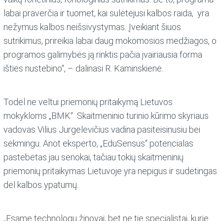
labai praverčia ir tuomet, kai sulėtėjusi kalbos raida, yra
nežymus kalbos neišsivystymas. Įveikiant šiuos
sutrikimus, prireikia labai daug mokomosios medžiagos, o
programos galimybės ją rinktis pačia įvairiausia forma
išties nustebino“, – dalinasi R. Kaminskienė.
Todėl ne veltui priemonių pritaikymą Lietuvos
mokykloms „BMK“ Skaitmeninio turinio kūrimo skyriaus
vadovas Vilius Jurgelevičius vadina pasiteisinusiu bei
sėkmingu. Anot eksperto, „EduSensus“ potencialas
pastebėtas jau senokai, tačiau tokių skaitmeninių
priemonių pritaikymas Lietuvoje yra nepigus ir sudėtingas
dėl kalbos ypatumų.
„Esame technologų žinovai, bet ne tie specialistai, kurie