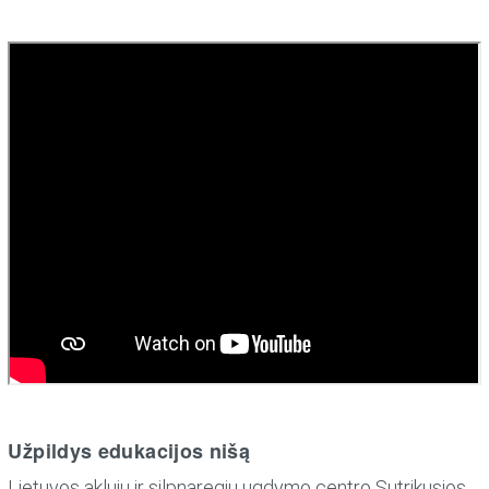
Užpildys edukacijos nišą
Lietuvos aklųjų ir silpnaregių ugdymo centro Sutrikusios