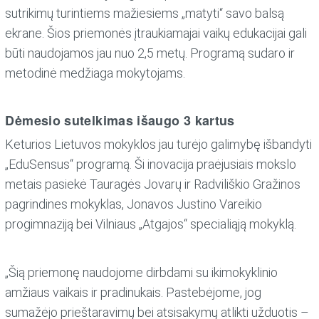
sutrikimų turintiems mažiesiems „matyti“ savo balsą
ekrane. Šios priemonės įtraukiamajai vaikų edukacijai gali
būti naudojamos jau nuo 2,5 metų. Programą sudaro ir
metodinė medžiaga mokytojams.
Dėmesio sutelkimas išaugo 3 kartus
Keturios Lietuvos mokyklos jau turėjo galimybę išbandyti
„EduSensus“ programą. Ši inovacija praėjusiais mokslo
metais pasiekė Tauragės Jovarų ir Radviliškio Gražinos
pagrindines mokyklas, Jonavos Justino Vareikio
progimnaziją bei Vilniaus „Atgajos“ specialiąją mokyklą.
„Šią priemonę naudojome dirbdami su ikimokyklinio
amžiaus vaikais ir pradinukais. Pastebėjome, jog
sumažėjo prieštaravimų bei atsisakymų atlikti užduotis –