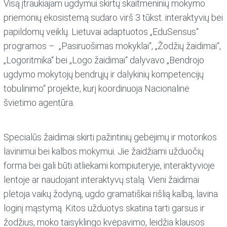
Visą įtraukiajam ugdymui skirtų skaitmeninių mokymo
priemonių ekosistemą sudaro virš 3 tūkst. interaktyvių bei
papildomų veiklų. Lietuvai adaptuotos „EduSensus“
programos – „Pasiruošimas mokyklai“, „Žodžių žaidimai“,
„Logoritmika“ bei „Logo žaidimai“ dalyvavo „Bendrojo
ugdymo mokytojų bendrųjų ir dalykinių kompetencijų
tobulinimo“ projekte, kurį koordinuoja Nacionalinė
švietimo agentūra.
Specialūs žaidimai skirti pažintinių gebėjimų ir motorikos
lavinimui bei kalbos mokymui. Jie žaidžiami užduočių
forma bei gali būti atliekami kompiuteryje, interaktyvioje
lentoje ar naudojant interaktyvų stalą. Vieni žaidimai
plėtoja vaikų žodyną, ugdo gramatiškai rišlią kalbą, lavina
loginį mąstymą. Kitos užduotys skatina tarti garsus ir
žodžius, moko taisyklingo kvėpavimo, leidžia klausos