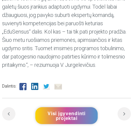
galėtų šiuos įrankius adaptuoti ugdymui. Todėl labai
džiaugiuosi, jog pavyko suburti ekspertų komandą,
suvienyti kompetencijas bei paruošti keturias
„EduSensus“ dalis. Kol kas – tai tik pati projekto pradžia.
Šiuo metu ruošiamos priemonės, apimsiančios ir kitas
ugdymo sritis. Tuomet imsimės programos tobulinimo,
dar patogesnio naudojimo patirties kūrimo ir tolimesnio
pritaikymo.“, – reziumuoja V. Jurgelevičius.
Dalintis:
Visi įgyvendinti
projektai