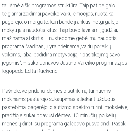
tai lėmė aiški programos struktūra. Taip pat be galo
teigiamai žaidimai paveikė vaikų emocijas, nuotaika
pagerėjo, o mergaitė, kuri bandė įrankius, netgi galėjo
mokyti jais naudotis kitus. Taip buvo lavinami įgūdžiai,
mažinama atskirtis – nustebome gebėjimu naudotis
programa. Vadinasi, ji yra prieinama įvairių poreikių
vaikams, labai padidina motyvaciją ir pasitikėjimą savo
jėgomis“, – sako Jonavos Justino Vareikio progimnazijos
logopedė Edita Ruckienė.
Pašnekovė priduria: dėmesio sutrikimų turintiems
mokiniams pastarojo sukaupimas atliekant užduotis
pastebimai pagerėjo, o autizmo spektro turinti moksleivė,
pradžioje sukaupdavusi dėmesį 10 minučių, po kelių
mėnesių dirbti su programa galėdavo pusvalandį. Pasak