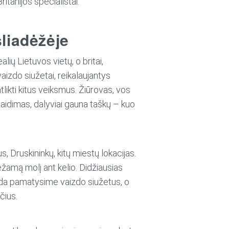
itanijos specialistai.
šliadėžėje
lių Lietuvos vietų, o britai,
izdo siužetai, reikalaujantys
tlikti kitus veiksmus. Žiūrovas, vos
aidimas, dalyviai gauna taškų – kuo
, Druskininkų, kitų miestų lokacijas.
vežamą molį ant kelio. Didžiausias
ada pamatysime vaizdo siužetus, o
čius.