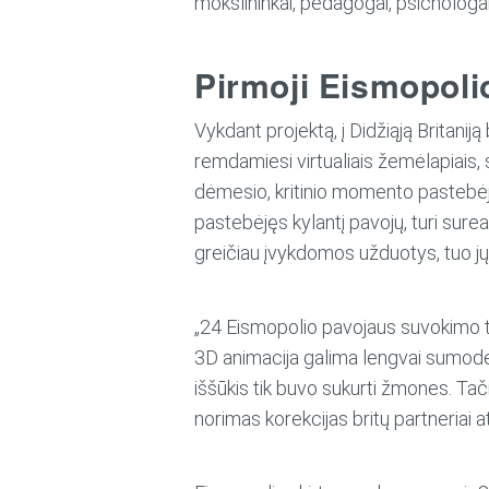
mokslininkai, pedagogai, psichologai
Pirmoji Eismopolio
Vykdant projektą, į Didžiąją Britaniją
remdamiesi virtualiais žemėlapiais,
dėmesio, kritinio momento pastebėjimo
pastebėjęs kylantį pavojų, turi sur
greičiau įvykdomos užduotys, tuo jų
„24 Eismopolio pavojaus suvokimo tes
3D animacija galima lengvai sumodeliu
iššūkis tik buvo sukurti žmones. T
norimas korekcijas britų partneriai at