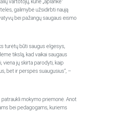
lių vartotojų, kurie „aplankė“
telės, galimybė užsidirbti naują
– inovatyvų bei pažangų saugaus eismo
ks turėtų būti saugus elgesys,
ėlėme tikslą, kad vaikai saugaus
viena jų skirta parodyti, kaip
aus, bet ir perspės suaugusius“, –
ams patraukli mokymo priemonė. Anot
ų tėvams bei pedagogams, kuriems