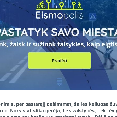
enimis, per pastarąjį dešimtmetį šalies keliuose ž
roc. Nors statistika gerėja, tiek valstybės, tiek tėv
s eismo edukacija yra ypatingai svarbi. Dėl šios 