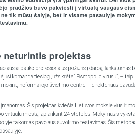
ėjo pradžios buvo pakviesti į virtualų saugaus eis
lė ne tik mūsų šalyje, bet ir visame pasaulyje moky
testavimu.
 neturintis projektas
biausiai patiko profesionalus požiūris į darbą, lankstumas b
isidėjusi komanda tiesiog „užsikrėtė“ Eismopolio virusu“, – t
 mokinių neformaliojo švietimo centro – direktoriaus pavad
o įmanomas. Šis projektas kviečia Lietuvos moksleivius ir mo
o virtualų miestą, aplankant 24 stoteles. Mokymasis vyksta ža
mopolyje taikomas pavojaus suvokimo testavimas. Šis metoda
 pasaulyje.