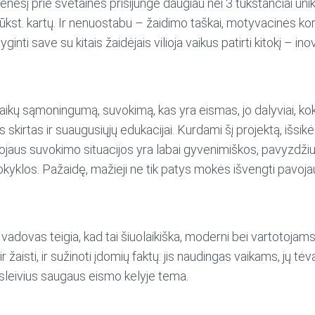
esį prie svetainės prisijungė daugiau nei 3 tūkstančiai unika
tūkst. kartų. Ir nenuostabu – žaidimo taškai, motyvacinės kor
 lyginti save su kitais žaidėjais vilioja vaikus patirti kitokį 
vaikų sąmoningumą, suvokimą, kas yra eismas, jo dalyviai, ko
s skirtas ir suaugusiųjų edukacijai. Kurdami šį projektą, išsik
jaus suvokimo situacijos yra labai gyvenimiškos, pavyzdžiui, 
 mokyklos. Pažaidę, mažieji ne tik patys mokės išvengti pavoj
 vadovas teigia, kad tai šiuolaikiška, moderni bei vartotoj
ir žaisti, ir sužinoti įdomių faktų: jis naudingas vaikams, j
leivius saugaus eismo kelyje tema.