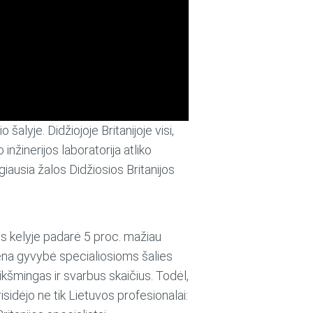
šalyje. Didžiojoje Britanijoje visi,
inžinerijos laboratorija atliko
iausia žalos Didžiosios Britanijos
is kelyje padarė 5 proc. mažiau
viena gyvybė specialiosioms šalies
ikšmingas ir svarbus skaičius. Todėl,
idėjo ne tik Lietuvos profesionalai: