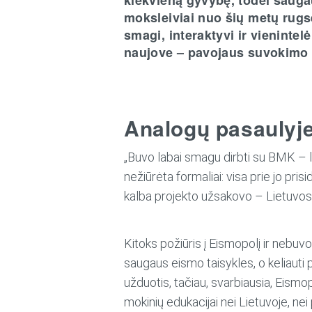
moksleiviai nuo šių metų rugs
smagi, interaktyvi ir vieninte
naujove – pavojaus suvokimo 
Analogų pasaulyje
„Buvo labai smagu dirbti su BMK – la
nežiūrėta formaliai: visa prie jo pr
kalba projekto užsakovo – Lietuvos
Kitoks požiūris į Eismopolį ir nebuv
saugaus eismo taisykles, o keliauti p
užduotis, tačiau, svarbiausia, Eis
mokinių edukacijai nei Lietuvoje, nei