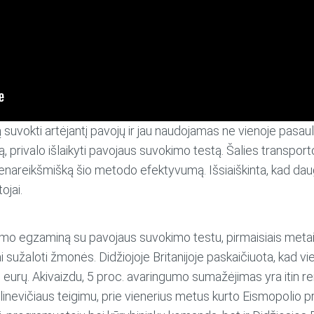
suvokti artėjantį pavojų ir jau naudojamas ne vienoje pasaulio 
 privalo išlaikyti pavojaus suvokimo testą. Šalies transporto 
ienareikšmišką šio metodo efektyvumą. Išsiaiškinta, kad daug
ojai.
avimo egzaminą su pavojaus suvokimo testu, pirmaisiais meta
ai sužaloti žmonės. Didžiojoje Britanijoje paskaičiuota, kad 
 eurų. Akivaizdu, 5 proc. avaringumo sumažėjimas yra itin re
vičiaus teigimu, prie vienerius metus kurto Eismopolio pris