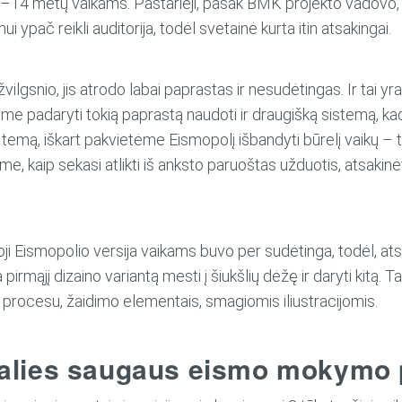
8–14 metų vaikams. Pastarieji, pasak BMK projekto vadovo
i ypač reikli auditorija, todėl svetainė kurta itin atsakingai.
ilgsnio, jis atrodo labai paprastas ir nesudėtingas. Ir tai yra 
padaryti tokią paprastą naudoti ir draugišką sistemą, kad 
emą, iškart pakvietėme Eismopolį išbandyti būrelį vaikų – t
me, kaip sekasi atlikti iš anksto paruoštas užduotis, atsakinėt
 Eismopolio versija vaikams buvo per sudėtinga, todėl, ats
rmąjį dizaino variantą mesti į šiukšlių dėžę ir daryti kitą. Ta
os procesu, žaidimo elementais, smagiomis iliustracijomis.
alies saugaus eismo mokymo p