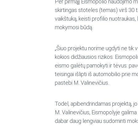
Per pirmąjį Eismopolio naudojimo mėn
skirtingas stoteles (temas) virš 30 
vaikštuką, keisti profilio nuotraukas,
mokymosi būdą.
„Šiuo projektu norime ugdyti ne tik 
kokios didžiausios rizikos. Eismopoli
eismo galėtų pamokyti ir tėvus: pavo
teisingai išlipti iš automobilio prie
pastebi M. Valinevičius.
Todėl, apibendrindamas projektą, jo
M. Valinevičius, Eismopolyje galima 
dabar daug lengviau sudominti moks