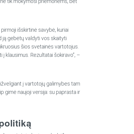
, ne tik mokymosi priemonėms, bet
pirmoji išskirtinė savybė, kuriai
ją gebėtų valdyti vos skaityti
ikruosius šios svetainės vartotojus.
i į klausimus. Rezultatai šokiravo”, –
ižvelgiant į vartotojų galimybes tam
ip gimė naujoji versija: su paprasta ir
olitiką