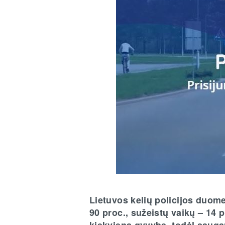
Lietuvos kelių policijos duom
90 proc., sužeistų vaikų – 14 p
kiekvieną gyvybę, todėl saugau