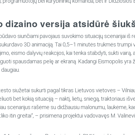
, programuotojų bei kūrybininkų komanda, bet ir Didžiosios Br
 dizaino versija atsidūrė šiuk
 būdavo siunčiami pavojaus suvokimo situacijų scenarijai iš rea
 sukurdavo 3D animaciją. Tai 0,5–1 minutės trukmės trumpi va
, eismo dalyvių reakcijos, kai tenka stabdyti, sukti vairą, a
eaguoti spausdamas pelę ar ekraną. Kadangi Eismopolis yra ž
 daugiau.
to siužetai sukurti pagal tikras Lietuvos vietoves – Vilniaus
oti bet kokią situaciją – naktį, lietų, sniegą, traktoriaus iš
ačiau scenarijus rašėme su didžiausiu malonumu, laukėme, k
liko itin greitai“, – prisimena projektui vadovavęs M. Valinevi