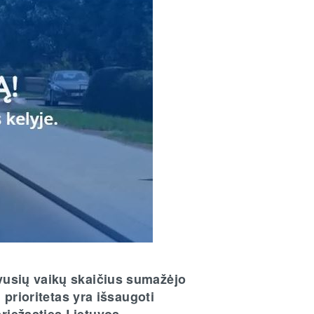
uvusių vaikų skaičius sumažėjo
ų prioritetas yra išsaugoti
priežasties Lietuvos