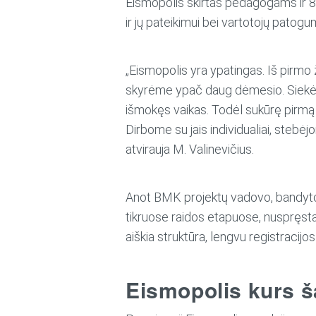
Eismopolis skirtas pedagogams ir 
ir jų pateikimui bei vartotojų patogumu
„Eismopolis yra ypatingas. Iš pirmo žv
skyrėme ypač daug dėmesio. Siekėme 
išmokęs vaikas. Todėl sukūrę pirmą t
Dirbome su jais individualiai, stebėjo
atvirauja M. Valinevičius.
Anot BMK projektų vadovo, bandytoji
tikruose raidos etapuose, nuspręsta pi
aiškia struktūra, lengvu registracij
Eismopolis kurs š