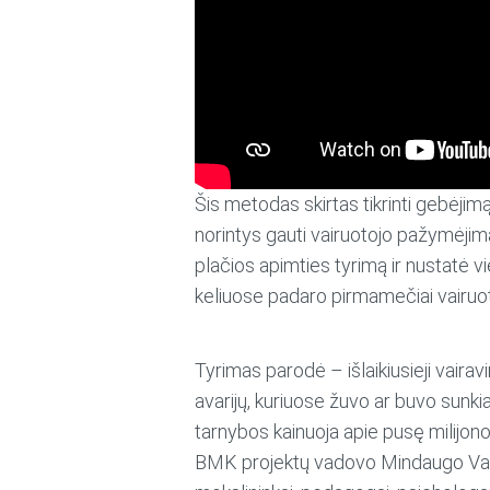
Šis metodas skirtas tikrinti gebėjimą 
norintys gauti vairuotojo pažymėjimą,
plačios apimties tyrimą ir nustatė v
keliuose padaro pirmamečiai vairuot
Tyrimas parodė – išlaikiusieji vair
avarijų, kuriuose žuvo ar buvo sunki
tarnybos kainuoja apie pusę milijono
BMK projektų vadovo Mindaugo Valine