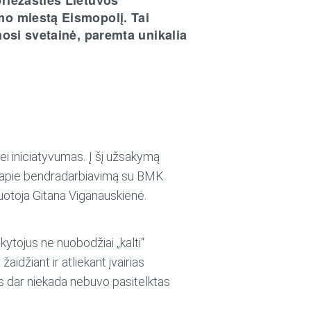
mo miestą Eismopolį. Tai
mosi svetainė, paremta unikalia
ei iniciatyvumas. Į šį užsakymą
aip apie bendradarbiavimą su BMK
uotoja Gitana Viganauskienė.
kytojus ne nuobodžiai „kalti“
idžiant ir atliekant įvairias
s dar niekada nebuvo pasitelktas