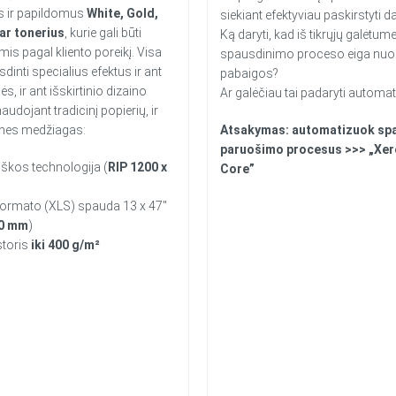
 ir papildomus
White,
Gold,
siekiant efektyviau paskirstyti 
ear tonerius
, kurie gali būti
Ką daryti, kad iš tikrųjų galėtume
mis pagal kliento poreikį. Visa
spausdinimo proceso eiga nuo 
sdinti specialius efektus ir ant
pabaigos?
lės, ir ant išskirtinio dizaino
Ar galėčiau tai padaryti automat
udojant tradicinį popierių, ir
tines medžiagas:
Atsakymas: automatizuok sp
paruošimo procesus >>> „Xer
iškos technologija (
RIP 1200 x
Core”
formato (XLS) spauda 13 x 47″
00 mm
)
toris
iki 400 g/m²