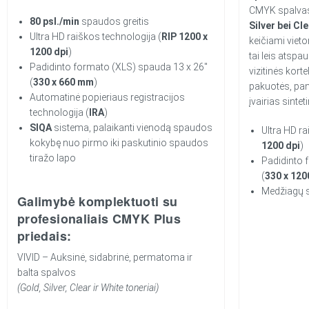
CMYK spalvas
80 psl./min
spaudos greitis
Silver bei Cl
Ultra HD raiškos technologija (
RIP 1200 x
keičiami vieto
1200 dpi
)
tai leis atspau
Padidinto formato (XLS) spauda 13 x 26″
vizitinės korte
(
330 x 660 mm
)
pakuotės, pana
Automatinė popieriaus registracijos
įvairias sinte
technologija (
IRA
)
SIQA
sistema, palaikanti vienodą spaudos
Ultra HD ra
kokybę nuo pirmo iki paskutinio spaudos
1200 dpi
)
tiražo lapo
Padidinto 
(
330 x 12
Medžiagų s
Galimybė komplektuoti su
profesionaliais CMYK Plus
priedais:
VIVID – Auksinė, sidabrinė, permatoma ir
balta spalvos
(Gold, Silver, Clear ir White toneriai)