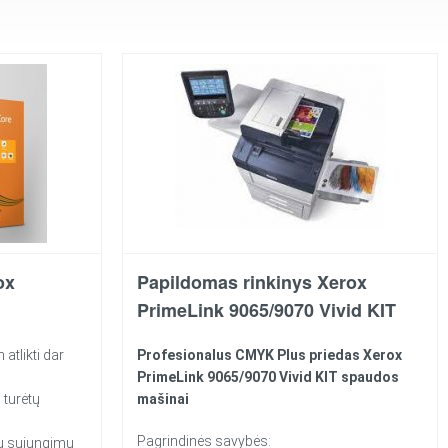
ox
Papildomas rinkinys Xerox
PrimeLink 9065/9070 Vivid KIT
 atlikti dar
Profesionalus CMYK Plus priedas Xerox
PrimeLink 9065/9070 Vivid KIT
spaudos
 turėtų
mašinai
Pagrindinės savybės:
vų sujungimu