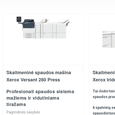
Skaitmeninė spaudos mašina
Skaitmen
Xerox Versant 280 Press
Xerox Iri
Profesionali spaudos sistema
Tai išskirti
mažiems ir vidutiniams
spaudos pra
tiražams
6 spalvinių s
Pagrindinės savybės:
spausdintuv