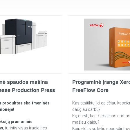
inė spaudos mašina
Programinė įranga Xer
desse Production Press
FreeFlow Core
nis produktas skaitmeninės
Kas atsitiktų, jei galėčiau kasdien
monėje!
daugiau darbų?
Ką daryti, kad kiekvienas darbas
ekcijų pramoninis
mažiau klaidų?
as
, turintis visas tradicines
Kaip elgtis su kelių spausdintu