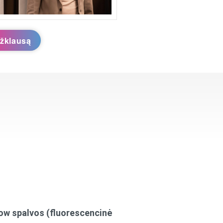
užklausą
ow spalvos (fluorescencinė