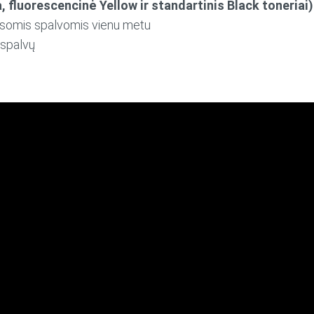
 fluorescencinė Yellow ir standartinis Black toneriai)
visomis spalvomis vienu metu
 spalvų