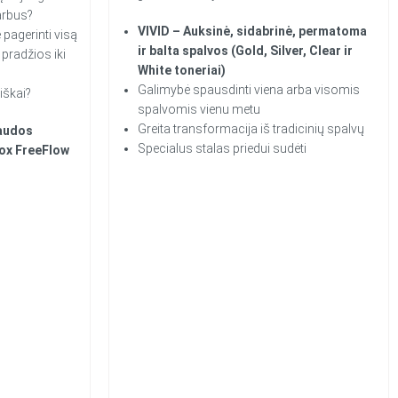
darbus?
VIVID – Auksinė, sidabrinė, permatoma
 pagerinti visą
ir balta
spalvos
(Gold, Silver, Clear ir
pradžios iki
White toneriai)
Galimybė spausdinti viena arba visomis
iškai?
spalvomis vienu metu
Greita transformacija iš tradicinių spalvų
audos
Specialus stalas priedui sudėti
ox FreeFlow