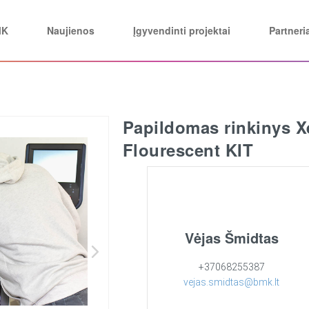
MK
Naujienos
Įgyvendinti projektai
Partneri
Papildomas rinkinys X
Flourescent KIT
Vėjas Šmidtas
+37068255387
vejas.smidtas@bmk.lt