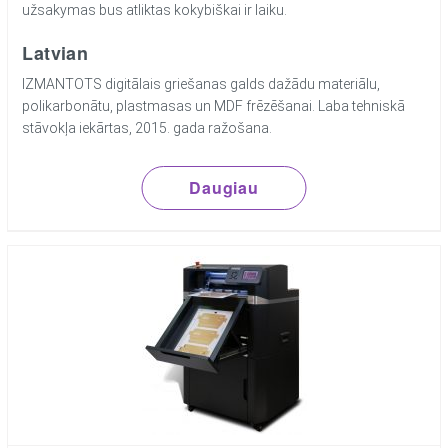
užsakymas bus atliktas kokybiškai ir laiku.
Latvian
IZMANTOTS digitālais griešanas galds dažādu materiālu,
polikarbonātu, plastmasas un MDF frēzēšanai. Laba tehniskā
stāvokļa iekārtas, 2015. gada ražošana.
Daugiau