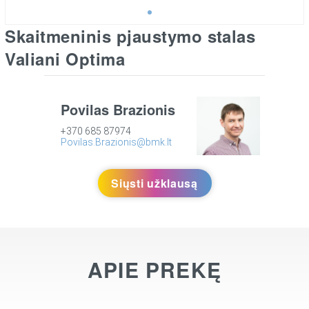
Skaitmeninis pjaustymo stalas
Valiani Optima
Povilas Brazionis
+370 685 87974
Povilas.Brazionis@bmk.lt
Siųsti užklausą
APIE PREKĘ