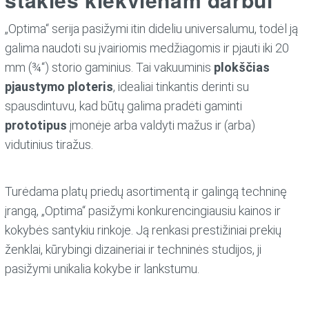
„Optima“ serija pasižymi itin dideliu universalumu, todėl ją
galima naudoti su įvairiomis medžiagomis ir pjauti iki 20
mm (¾“) storio gaminius. Tai vakuuminis
plokščias
pjaustymo
ploteris
, idealiai tinkantis derinti su
spausdintuvu, kad būtų galima pradėti gaminti
prototipus
įmonėje arba valdyti mažus ir (arba)
vidutinius tiražus.
Turėdama platų priedų asortimentą ir galingą techninę
įrangą, „Optima“ pasižymi konkurencingiausiu kainos ir
kokybės santykiu rinkoje. Ją renkasi prestižiniai prekių
ženklai, kūrybingi dizaineriai ir techninės studijos, ji
pasižymi unikalia kokybe ir lankstumu.