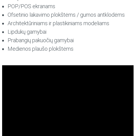
POP/POS ekranams
Ofsetinio lakavimo plokštėms / gumos antklodėms
Architektūriniams ir plastikiniams modeliams
Lipdukų gamybai
Prabangių pakuočių gamybai
Medienos plaušo plokštėms