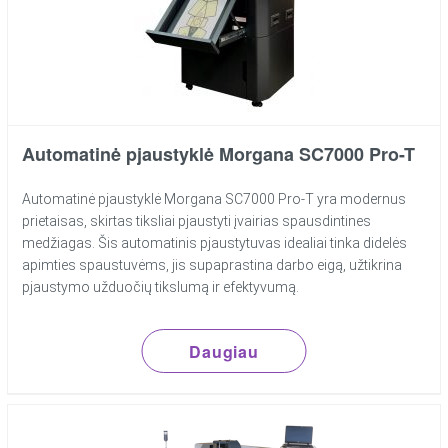
Automatinė pjaustyklė Morgana SC7000 Pro-T
Automatinė pjaustyklė Morgana SC7000 Pro-T yra modernus
prietaisas, skirtas tiksliai pjaustyti įvairias spausdintines
medžiagas. Šis automatinis pjaustytuvas idealiai tinka didelės
apimties spaustuvėms, jis supaprastina darbo eigą, užtikrina
pjaustymo užduočių tikslumą ir efektyvumą.
Daugiau