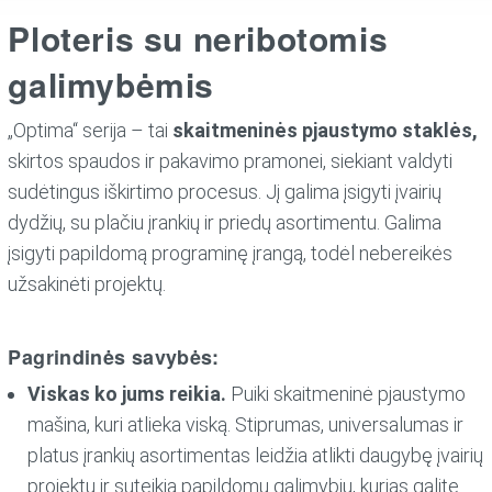
Ploteris su neribotomis
galimybėmis
„Optima“ serija – tai
skaitmeninės pjaustymo staklės,
skirtos spaudos ir pakavimo pramonei, siekiant valdyti
sudėtingus iškirtimo procesus. Jį galima įsigyti įvairių
dydžių, su plačiu įrankių ir priedų asortimentu. Galima
įsigyti papildomą programinę įrangą, todėl nebereikės
užsakinėti projektų.
Pagrindinės savybės:
Viskas ko jums reikia.
Puiki skaitmeninė pjaustymo
mašina, kuri atlieka viską. Stiprumas, universalumas ir
platus įrankių asortimentas leidžia atlikti daugybę įvairių
projektų ir suteikia papildomų galimybių, kurias galite