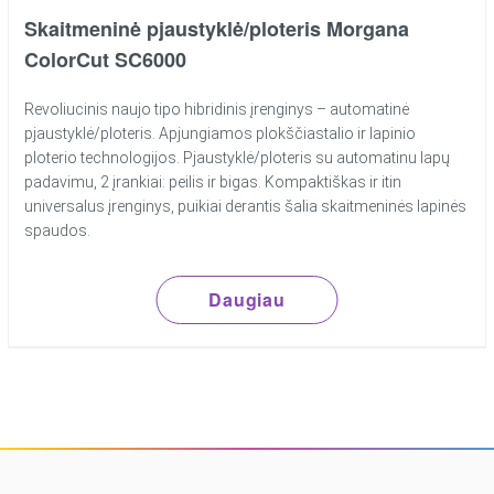
Skaitmeninė pjaustyklė/ploteris Morgana
ColorCut SC6000
Revoliucinis naujo tipo hibridinis įrenginys – automatinė
pjaustyklė/ploteris. Apjungiamos plokščiastalio ir lapinio
ploterio technologijos. Pjaustyklė/ploteris su automatinu lapų
padavimu, 2 įrankiai: peilis ir bigas. Kompaktiškas ir itin
universalus įrenginys, puikiai derantis šalia skaitmeninės lapinės
spaudos.
Daugiau