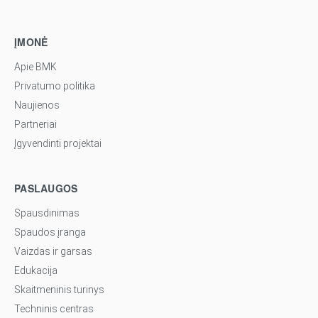
ĮMONĖ
Apie BMK
Privatumo politika
Naujienos
Partneriai
Įgyvendinti projektai
PASLAUGOS
Spausdinimas
Spaudos įranga
Vaizdas ir garsas
Edukacija
Skaitmeninis turinys
Techninis centras