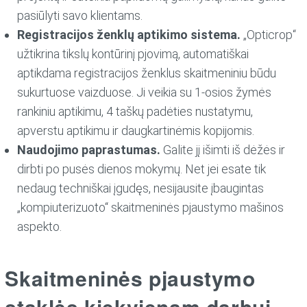
pasiūlyti savo klientams.
Registracijos ženklų aptikimo sistema.
„Opticrop“
užtikrina tikslų kontūrinį pjovimą, automatiškai
aptikdama registracijos ženklus skaitmeniniu būdu
sukurtuose vaizduose. Ji veikia su 1-osios žymės
rankiniu aptikimu, 4 taškų padėties nustatymu,
apverstu aptikimu ir daugkartinėmis kopijomis.
Naudojimo paprastumas.
Galite jį išimti iš dėžės ir
dirbti po pusės dienos mokymų. Net jei esate tik
nedaug techniškai įgudęs, nesijausite įbaugintas
„kompiuterizuoto“ skaitmeninės pjaustymo mašinos
aspekto.
Skaitmeninės pjaustymo
staklės kiekvienam darbui