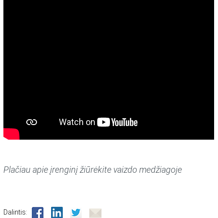
Plačiau apie įrenginį žiūrėkite vaizdo medžiagoje
Dalintis: