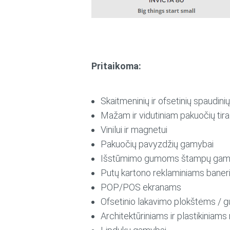
Pritaikoma:
Skaitmeninių ir ofsetinių spaudini
Mažam ir vidutiniam pakuočių tira
Vinilui ir magnetui
Pakuočių pavyzdžių gamybai
Išstūmimo gumoms štampų gam
Putų kartono reklaminiams bane
POP/POS ekranams
Ofsetinio lakavimo plokštėms /
Architektūriniams ir plastikiniam