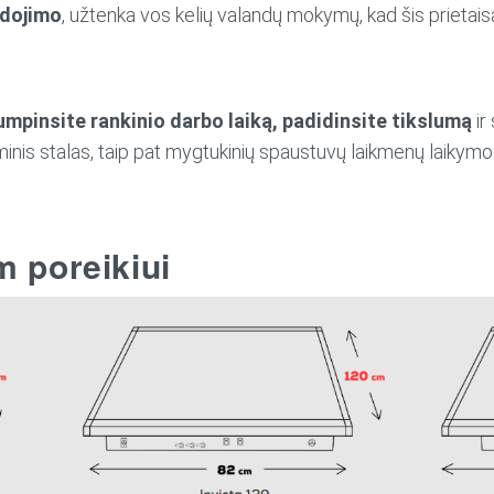
udojimo
, užtenka vos kelių valandų mokymų, kad šis prietai
umpinsite rankinio darbo laiką, padidinsite
tikslumą
ir
nis stalas, taip pat mygtukinių spaustuvų laikmenų laikymo s
m poreikiui