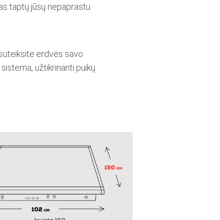
sas taptų jūsų nepaprastu
 suteiksite erdvės savo
istema, užtikrinanti puikų