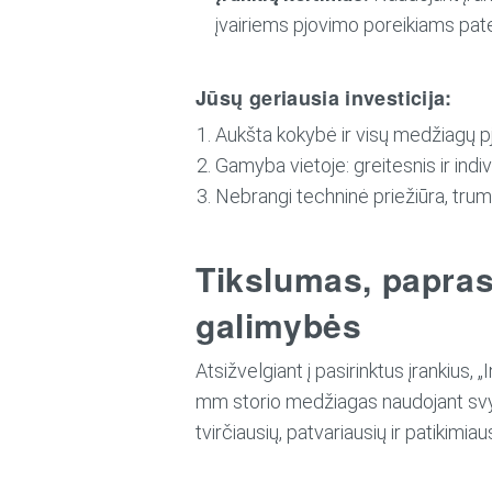
įvairiems pjovimo poreikiams pate
Jūsų geriausia investicija:
Aukšta kokybė ir visų medžiagų p
Gamyba vietoje: greitesnis ir ind
Nebrangi techninė priežiūra, tru
Tikslumas, papras
galimybės
Atsižvelgiant į pasirinktus įrankius, 
mm storio medžiagas naudojant svyruo
tvirčiausių, patvariausių ir patikimiau