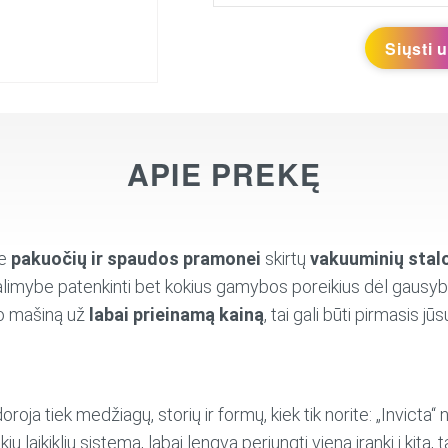
Siųsti 
APIE PREKĘ
te
pakuočių ir spaudos pramonei
skirtų
vakuuminių stal
 galimybe patenkinti bet kokius gamybos poreikius dėl gausybės
o mašiną už
labai prieinamą kainą
, tai gali būti pirmasis jū
oroja tiek medžiagų, storių ir formų, kiek tik norite: „Invicta“ n
ų laikiklių sistemą, labai lengva perjungti vieną įrankį į kitą, 