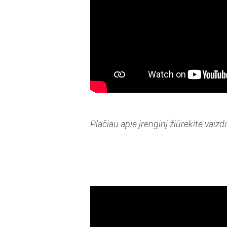
Plačiau apie įrenginį žiūrėkite vai