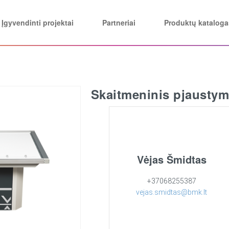
Įgyvendinti projektai
Partneriai
Produktų kataloga
Skaitmeninis pjaustymo
Vėjas Šmidtas
+37068255387
vejas.smidtas@bmk.lt