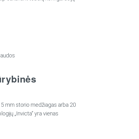
ąnaudos
ūrybinės
iki 5 mm storio medžiagas arba 20
ogijų „Invicta“ yra vienas