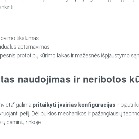
nkinti.
jovimo tikslumas
ividualus aptarnavimas
mpesnis prototipų kūrimo laikas ir mažesnės išpjaustymo s
tas naudojimas ir neribotos k
„Invicta“ galima
pritaikyti įvairias konfigūracijas
ir pjauti 
jantį peilį. Dėl puikios mechanikos ir pažangiausių technol
sių gaminių rinkoje.