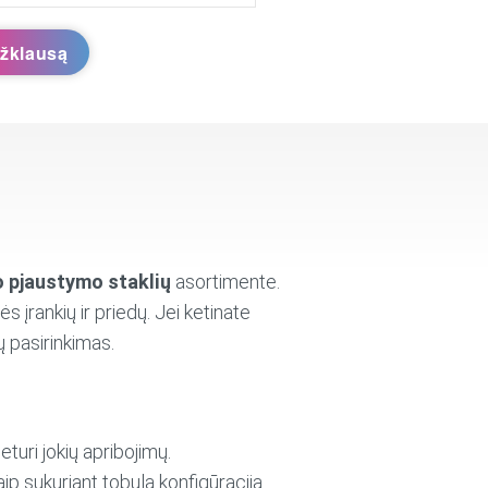
užklausą
o pjaustymo staklių
asortimente.
 įrankių ir priedų. Jei ketinate
sų pasirinkimas.
eturi jokių apribojimų.
taip sukuriant tobulą konfigūraciją