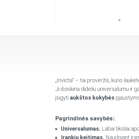
„Invicta“ – tai proveržis, kurio laukė
Ji išsiskiria dideliu universalumu ir
įsigyti
aukštos kokybės
pjaustym
Pagrindinės savybės:
Universalumas.
Labai tiksliai apd
Įrankių keitimas.
Naudojant įranki