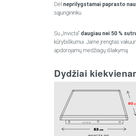
Dėl
neprilygstamai paprasto na
sąjungininku.
Su „Invicta“
daugiau nei 50 % sutr
kūrybiškumui. Jame įrengtas vakuumi
apdorojamų medžiagų išlaikymą.
Dydžiai kiekviena