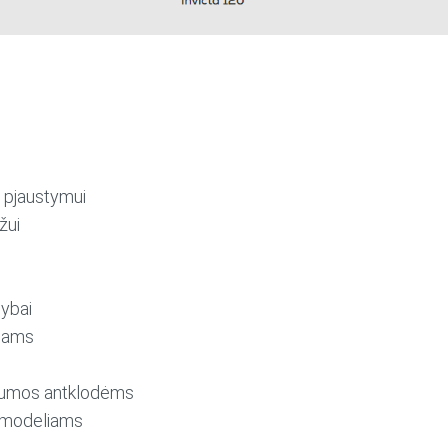
ų pjaustymui
žui
ybai
riams
 gumos antklodėms
s modeliams