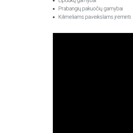
Lipdukų gamybai
Prabangių pakuočių gamybai
Kilimėliams paveikslams įrėminti