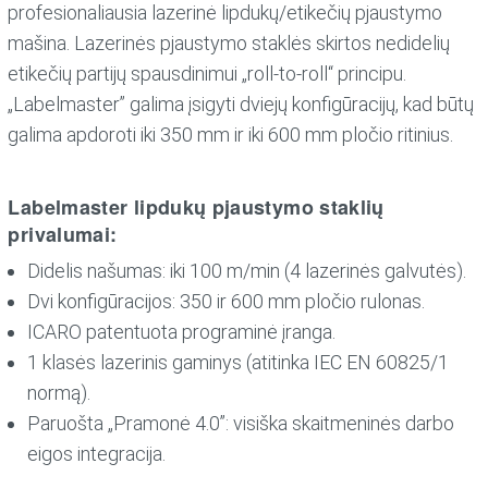
profesionaliausia lazerinė lipdukų/etikečių pjaustymo
mašina. Lazerinės pjaustymo staklės skirtos nedidelių
etikečių partijų spausdinimui „roll-to-roll“ principu.
„Labelmaster” galima įsigyti dviejų konfigūracijų, kad būtų
galima apdoroti iki 350 mm ir iki 600 mm pločio ritinius.
Labelmaster lipdukų pjaustymo staklių
privalumai:
Didelis našumas: iki 100 m/min (4 lazerinės galvutės).
Dvi konfigūracijos: 350 ir 600 mm pločio rulonas.
ICARO patentuota programinė įranga.
1 klasės lazerinis gaminys (atitinka IEC EN 60825/1
normą).
Paruošta „Pramonė 4.0”: visiška skaitmeninės darbo
eigos integracija.