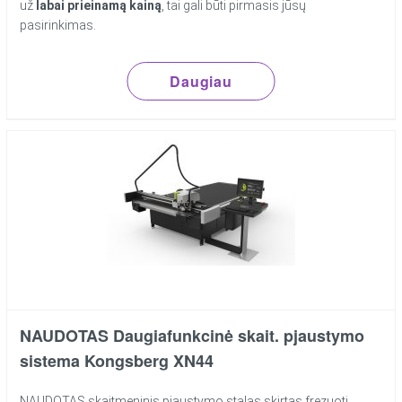
už
labai prieinamą kainą
, tai gali būti pirmasis jūsų
pasirinkimas.
Daugiau
NAUDOTAS Daugiafunkcinė skait. pjaustymo
sistema Kongsberg XN44
NAUDOTAS skaitmeninis pjaustymo stalas skirtas frezuoti