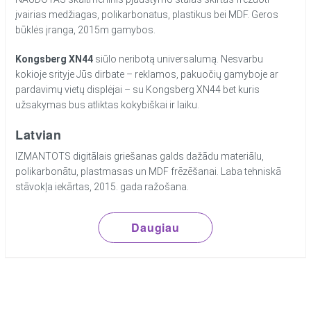
įvairias medžiagas, polikarbonatus, plastikus bei MDF. Geros
būklės įranga, 2015m gamybos.
Kongsberg XN44
siūlo neribotą universalumą. Nesvarbu
kokioje srityje Jūs dirbate – reklamos, pakuočių gamyboje ar
pardavimų vietų displėjai – su Kongsberg XN44 bet kuris
užsakymas bus atliktas kokybiškai ir laiku.
Latvian
IZMANTOTS digitālais griešanas galds dažādu materiālu,
polikarbonātu, plastmasas un MDF frēzēšanai. Laba tehniskā
stāvokļa iekārtas, 2015. gada ražošana.
Daugiau