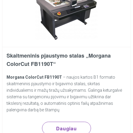
Skaitmeninis pjaustymo stalas „Morgana
ColorCut FB1190T“
Morgana ColorCut FB1190T
– naujos kartos B1 formato
skaitmeninis pjaustymo ir bigavimo stalas, skirtas
individualiems ir mažų tiražų užsakymams. Galinga keturgalvė
sistema su tangenciniu pjovimu ir bigavimu užtikrina dar
tikslesnį rezultatą, o automatinis optinis failų atpažinimas
palengvina darbą be štampų.
Daugiau