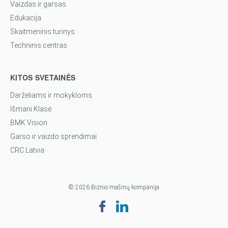
Vaizdas ir garsas
Edukacija
Skaitmeninis turinys
Techninis centras
KITOS SVETAINĖS
Darželiams ir mokykloms
Išmani Klasė
BMK Vision
Garso ir vaizdo sprendimai
CRC Latvia
© 2026 Biznio mašinų kompanija