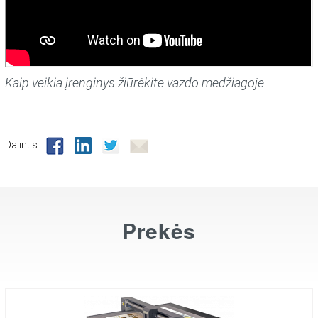
Kaip veikia įrenginys žiūrėkite vazdo medžiagoje
Dalintis:
Prekės