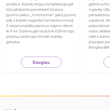
poreikius. Bazinė įrangos komplektacija gali
galima suform
būti patobulinta pasirenkant šoninius
nugarėlę. Užb
pjovimo peilius, „front trimmer“ galinį pjovimo
patrauklesnis v
peilį, ir bukleto nugarėlės formavimo modulį.
supakuoti. Se
S serija komplektuojama su segimo ritėmis
paduodamas s
iki 4 vnt. Sistema gali naudoti iki 620mm ilgio
viskas atliek
popierių Landscape formato bukletų
veikti ir auton
gamybai.
prijungtas pr
Morgana BM 
Daugiau