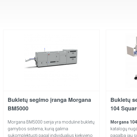
Bukletų segimo įranga Morgana
Bukletų s
BM5000
104 Squar
Morgana BM5000 serija yra modulinė bukletų
Morgana 104
gamybos sistema, kurią galima
katalogų nug
sukomplektuoti pagal individualius kiekvieno
pagalba jau s