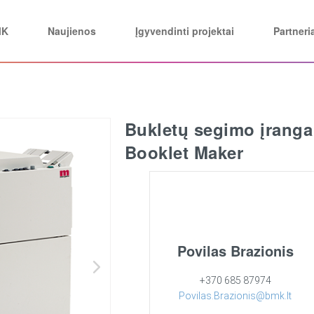
MK
Naujienos
Įgyvendinti projektai
Partneri
Bukletų segimo įrang
Booklet Maker
Povilas Brazionis
+370 685 87974
Povilas.Brazionis@bmk.lt