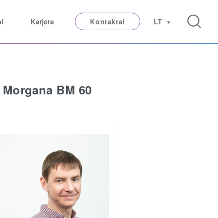
ai
Karjera
Kontaktai
LT
a Morgana BM 60