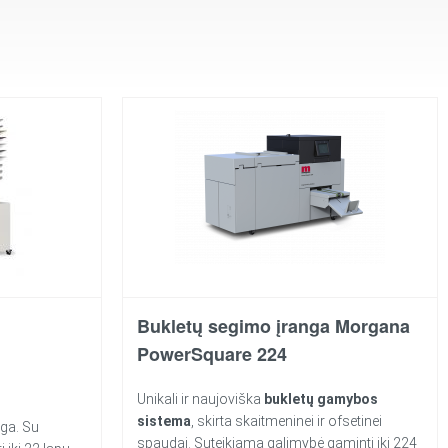
Bukletų segimo įranga Morgana
PowerSquare 224
Unikali ir naujoviška
bukletų gamybos
sistema
, skirta skaitmeninei ir ofsetinei
ga. Su
spaudai. Suteikiama galimybė gaminti iki 224