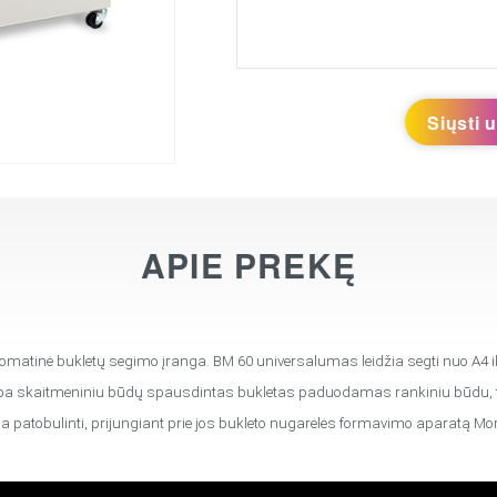
Siųsti 
APIE PREKĘ
matinė bukletų segimo įranga. BM 60 universalumas leidžia segti nuo A4 iki 
ba skaitmeniniu būdų spausdintas bukletas paduodamas rankiniu būdu, to
a patobulinti, prijungiant prie jos bukleto nugarėlės formavimo aparatą M