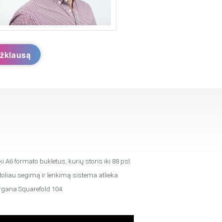
užklausą
A6 formato bukletus, kurių storis iki 88 psl.
liau segimą ir lenkimą sistema atlieka
organa Squarefold 104.