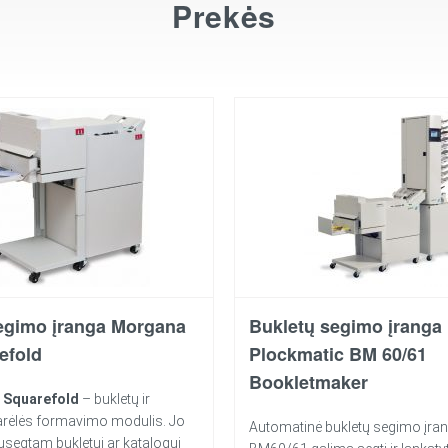
Prekės
egimo įranga Morgana
Bukletų segimo įranga
efold
Plockmatic BM 60/61
Bookletmaker
 Squarefold
– bukletų ir
arėlės formavimo modulis. Jo
Automatinė bukletų segimo įran
usegtam bukletui ar katalogui