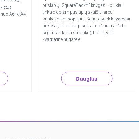
 iki 22 lapų
puslapių „SquareBack™” knygas – puikiai
kletus.
tinka dideliam puslapių skaičiui arba
nuo A6 iki A4.
sunkesniam popieriui. SquareBack knygos ar
bukletai įrišami kaip segta brošiūra (viršelis
segamas kartu su bloku), tačiau yra
kvadratinė nugarėlė.
Daugiau