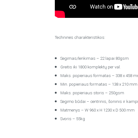
Techninės charakteristikos:
Segimas/lenkimas – 22 lapai 80gsm
Greitis iki 1800 komplektų per val.
Maks. popieriaus formatas – 338 x 458 
Min. popieriaus formatas – 138 x 210 m
Maks. popieriaus storis – 250gsm
Segimo būdai – centrinis, šoninis ir kamp
Matmenys – W 960 x H 1230 x D 500 mm
Svoris – 55kg