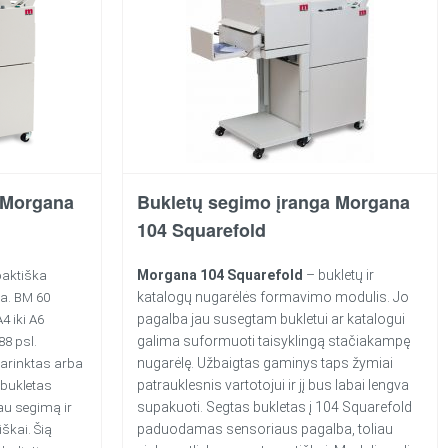
 Morgana
Bukletų segimo įranga Morgana
104 Squarefold
Morgana 104 Squarefold
– bukletų ir
paktiška
katalogų nugarėlės formavimo modulis. Jo
a. BM 60
pagalba jau susegtam bukletui ar katalogui
4 iki A6
galima suformuoti taisyklingą stačiakampę
88 psl.
nugarėlę. Užbaigtas gaminys taps žymiai
arinktas arba
patrauklesnis vartotojui ir jį bus labai lengva
bukletas
supakuoti. Segtas bukletas į 104 Squarefold
au segimą ir
paduodamas sensoriaus pagalba, toliau
škai. Šią