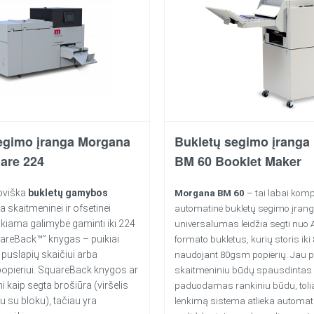
egimo įranga Morgana
Bukletų segimo įranga
are 224
BM 60 Booklet Maker
joviška
bukletų gamybos
Morgana BM 60
– tai labai kom
rta skaitmeninei ir ofsetinei
automatinė bukletų segimo įrang
ikiama galimybė gaminti iki 224
universalumas leidžia segti nuo A
areBack™” knygas – puikiai
formato bukletus, kurių storis iki 
 puslapių skaičiui arba
naudojant 80gsm popierių. Jau p
opieriui. SquareBack knygos ar
skaitmeniniu būdų spausdintas 
mi kaip segta brošiūra (viršelis
paduodamas rankiniu būdu, toli
 su bloku), tačiau yra
lenkimą sistema atlieka automati