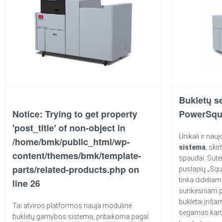
Bukletų s
Notice
: Trying to get property
PowerSqu
'post_title' of non-object in
Unikali ir nau
/home/bmk/public_html/wp-
sistema
, ski
content/themes/bmk/template-
spaudai. Sute
parts/related-products.php
on
puslapių „Squ
tinka dideliam
line
26
sunkesniam p
bukletai įriša
Tai atviros platformos nauja modulinė
segamas kartu
bukletų gamybos sistema, pritaikoma pagal