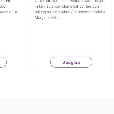
viskas atliekama automatiškai. Modulis gali
ulinti,
veikti ir autonomiškai, ir gali būti tiesiogiai
ėlės
prijungtas prie segimo / lankstymo modulio
refold 104.
Morgana BM 60.
Daugiau