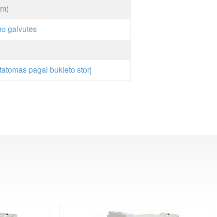
sm)
mo galvutės
atomas pagal bukleto storį