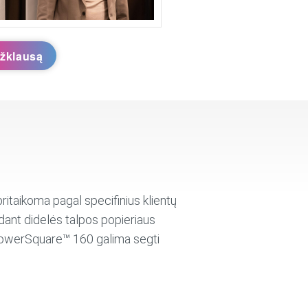
užklausą
taikoma pagal specifinius klientų
dant didelės talpos popieriaus
u PowerSquare™ 160 galima segti