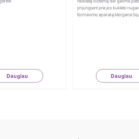
garėlė.
nedidelę sistemą dar galima patob
prijungiant prie jos bukleto nugar
formavimo aparatą Morgana Squa
Daugiau
Daugiau