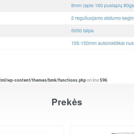
8mm (apie 160 puslapių 80g
2 reguliuojamo atstumo segi
5000 talpa
105-150mm automatiškai nust
tml/wp-content/themes/bmk/functions.php
on line
596
Prekės