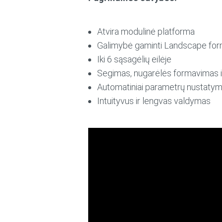
Atvira modulinė platforma
Galimybė gaminti Landscape for
Iki 6 sąsagėlių eilėje
Segimas, nugarėlės formavimas ir
Automatiniai parametrų nustatym
Intuityvus ir lengvas valdymas