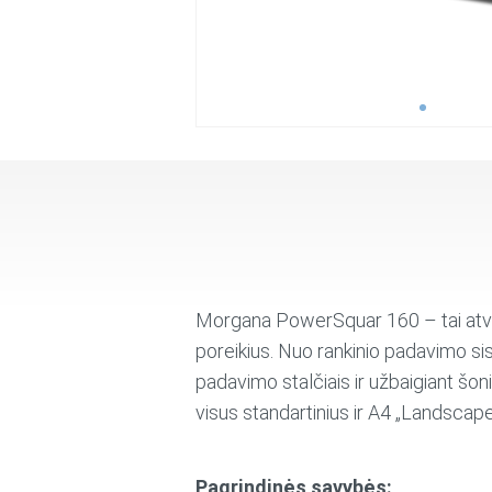
Morgana PowerSquar 160 – tai atvir
poreikius. Nuo rankinio padavimo si
padavimo stalčiais ir užbaigiant šo
visus standartinius ir A4 „Landscap
Pagrindinės savybės: