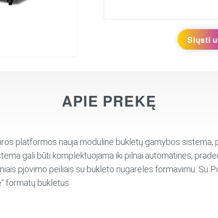
Siųsti 
APIE PREKĘ
os platformos nauja modulinė bukletų gamybos sistema, pri
stema gali būti komplektuojama iki pilnai automatinės, prade
niniais pjovimo peiliais su bukleto nugarėlės formavimu. S
e“ formatų bukletus.