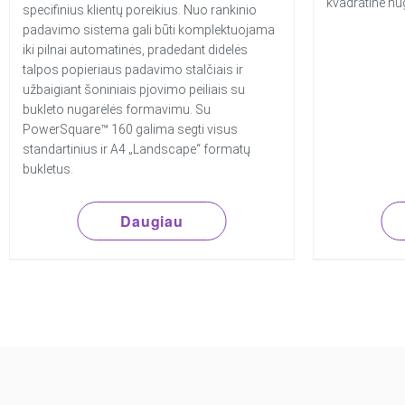
kvadratinė nu
specifinius klientų poreikius. Nuo rankinio
padavimo sistema gali būti komplektuojama
iki pilnai automatinės, pradedant didelės
talpos popieriaus padavimo stalčiais ir
užbaigiant šoniniais pjovimo peiliais su
bukleto nugarėlės formavimu. Su
PowerSquare™ 160 galima segti visus
standartinius ir A4 „Landscape“ formatų
bukletus.
Daugiau