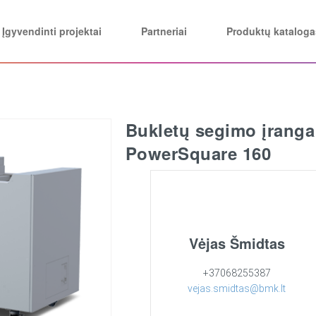
Įgyvendinti projektai
Partneriai
Produktų kataloga
Bukletų segimo įrang
PowerSquare 160
Vėjas Šmidtas
+37068255387
vejas.smidtas@bmk.lt