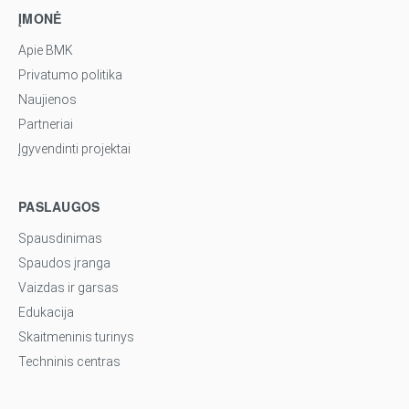
ĮMONĖ
Apie BMK
Privatumo politika
Naujienos
Partneriai
Įgyvendinti projektai
PASLAUGOS
Spausdinimas
Spaudos įranga
Vaizdas ir garsas
Edukacija
Skaitmeninis turinys
Techninis centras