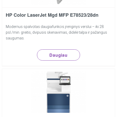
HP Color LaserJet Mgd MFP E78523/28dn
Modernus spalvotas daugiafunkcis įrenginys verslui – iki 28
psl./min. greitis, dvipusis skenavimas, didelė talpa ir pažangus
saugumas.
Daugiau