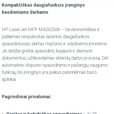
Kompaktiškas daugiafunkcis įrenginys
kasdieniams darbams
HP LaserJet MFP M42625dn – tai ekonomiškas ir
patikimas nespalvotas lazerinis daugiafunkcis
spausdintuvas, skirtas mažoms ir vidutinėms įmonėms.
Jis leidžia greitai spausdinti, kopijuoti ir skenuoti
dokumentus, užtikrindamas sklandų darbo procesą. Dėl
automatinio dvipusio spausdinimo ir pažangių saugumo
funkcijų šis įrenginys yra puikus pasirinkimas biuro
aplinkai.
Pagrindiniai privalumai:
Greitas ir kokybiškas spausdinimas
– iki 25