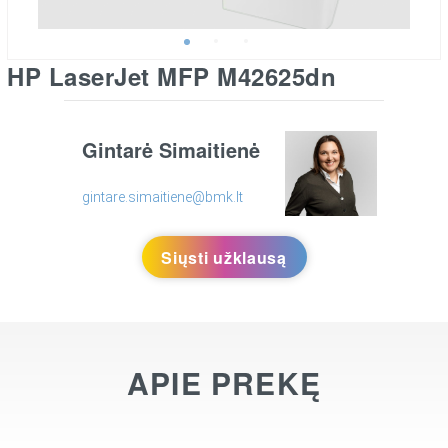
HP LaserJet MFP M42625dn
Gintarė Simaitienė
gintare.simaitiene@bmk.lt
Siųsti užklausą
APIE PREKĘ