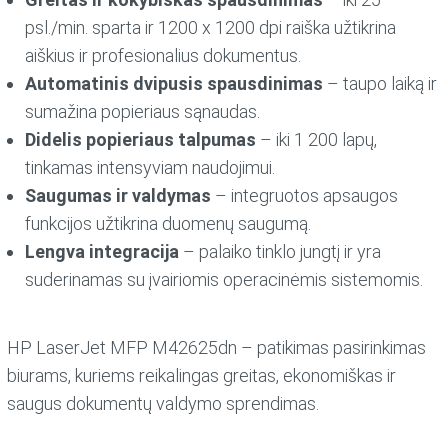
psl./min. sparta ir 1200 x 1200 dpi raiška užtikrina
aiškius ir profesionalius dokumentus.
Automatinis dvipusis spausdinimas
– taupo laiką ir
sumažina popieriaus sąnaudas.
Didelis popieriaus talpumas
– iki 1 200 lapų,
tinkamas intensyviam naudojimui.
Saugumas ir valdymas
– integruotos apsaugos
funkcijos užtikrina duomenų saugumą.
Lengva integracija
– palaiko tinklo jungtį ir yra
suderinamas su įvairiomis operacinėmis sistemomis.
HP LaserJet MFP M42625dn – patikimas pasirinkimas
biurams, kuriems reikalingas greitas, ekonomiškas ir
saugus dokumentų valdymo sprendimas.