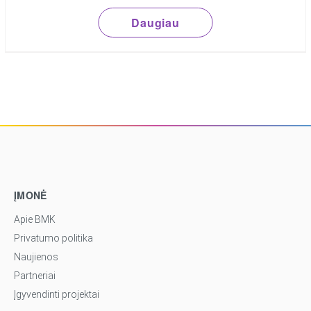
Daugiau
ĮMONĖ
Apie BMK
Privatumo politika
Naujienos
Partneriai
Įgyvendinti projektai