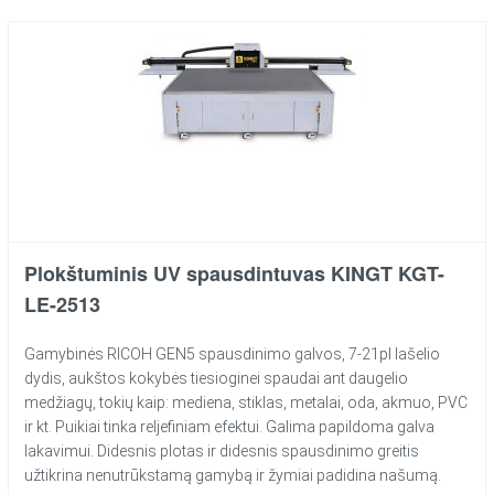
Plokštuminis UV spausdintuvas KINGT KGT-
LE-2513
Gamybinės RICOH GEN5 spausdinimo galvos, 7-21pl lašelio
dydis, aukštos kokybės tiesioginei spaudai ant daugelio
medžiagų, tokių kaip: mediena, stiklas, metalai, oda, akmuo, PVC
ir kt. Puikiai tinka reljefiniam efektui. Galima papildoma galva
lakavimui. Didesnis plotas ir didesnis spausdinimo greitis
užtikrina nenutrūkstamą gamybą ir žymiai padidina našumą.