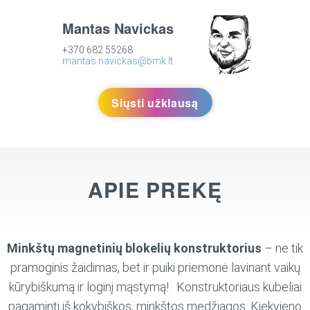
Mantas Navickas
+370 682 55268
mantas.navickas@bmk.lt
Siųsti užklausą
APIE PREKĘ
Minkštų magnetinių blokelių konstruktorius
– ne tik
pramoginis žaidimas, bet ir puiki priemonė lavinant vaikų
kūrybiškumą ir loginį mąstymą! Konstruktoriaus kubeliai
pagaminti iš kokybiškos, minkštos medžiagos. Kiekvieno