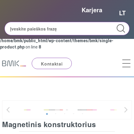
Karjera
Notice
: Trying to access array offset on value of type bool in
LT
/home/bmk/public_html/wp-content/themes/bmk/single-
product.php
on line
8
Notice
: Trying to get property 'slug' of non-object in
/home/bmk/public_html/wp-content/themes/bmk/single-
product.php
on line
8
Kontaktai
Magnetinis konstruktorius