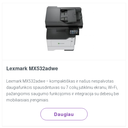
Lexmark MX532adwe
Lexmark MX532adwe – kompaktiškas ir našus nespalvotas
daugiafunkcis spausdintuvas su 7 colių jutikliniu ekranu, Wi-Fi,
pažangiomis saugumo funkcijomis ir integracija su debesų bei
mobiliaisiais įrenginiais.
Daugiau