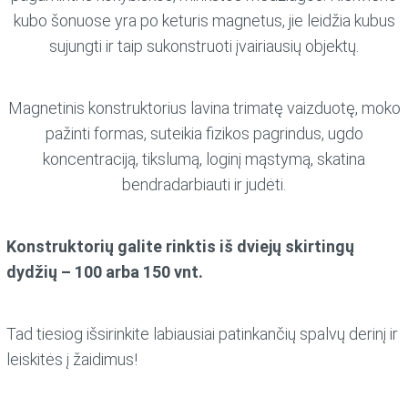
kubo šonuose yra po keturis magnetus, jie leidžia kubus
sujungti ir taip sukonstruoti įvairiausių objektų.
Magnetinis konstruktorius lavina trimatę vaizduotę, moko
pažinti formas, suteikia fizikos pagrindus, ugdo
koncentraciją, tikslumą, loginį mąstymą, skatina
bendradarbiauti ir judėti.
Konstruktorių galite rinktis iš dviejų skirtingų
dydžių – 100 arba 150 vnt.
Tad tiesiog išsirinkite labiausiai patinkančių spalvų derinį ir
leiskitės į žaidimus!