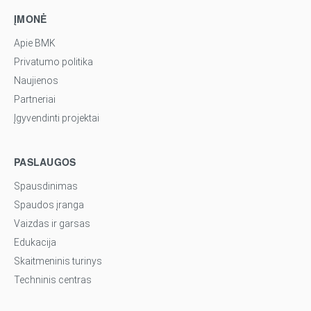
ĮMONĖ
Apie BMK
Privatumo politika
Naujienos
Partneriai
Įgyvendinti projektai
PASLAUGOS
Spausdinimas
Spaudos įranga
Vaizdas ir garsas
Edukacija
Skaitmeninis turinys
Techninis centras