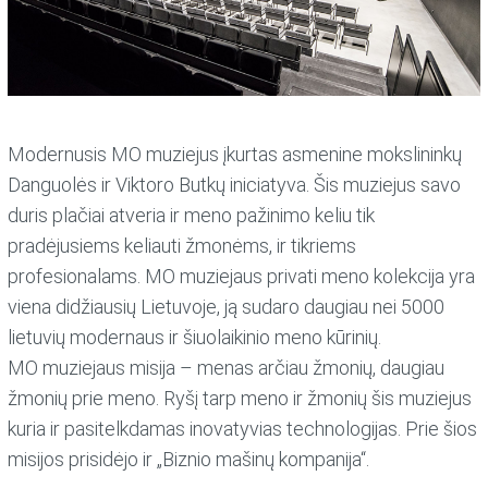
Modernusis MO muziejus įkurtas asmenine mokslininkų
Danguolės ir Viktoro Butkų iniciatyva. Šis muziejus savo
duris plačiai atveria ir meno pažinimo keliu tik
pradėjusiems keliauti žmonėms, ir tikriems
profesionalams. MO muziejaus privati meno kolekcija yra
viena didžiausių Lietuvoje, ją sudaro daugiau nei 5000
lietuvių modernaus ir šiuolaikinio meno kūrinių.
MO muziejaus misija – menas arčiau žmonių, daugiau
žmonių prie meno. Ryšį tarp meno ir žmonių šis muziejus
kuria ir pasitelkdamas inovatyvias technologijas. Prie šios
misijos prisidėjo ir „Biznio mašinų kompanija“.