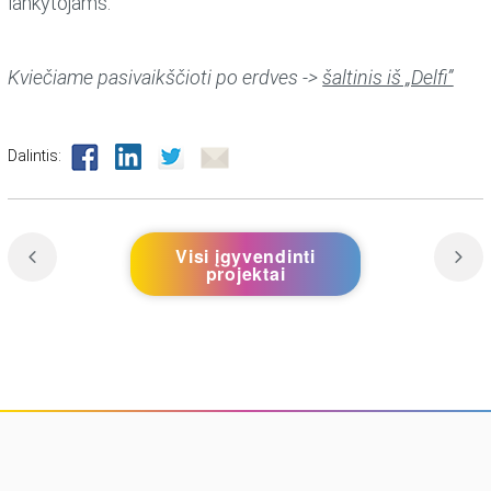
lankytojams.
Kviečiame pasivaikščioti po erdves ->
šaltinis iš „Delfi”
Dalintis:
Visi įgyvendinti
projektai