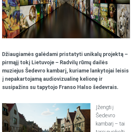
Džiaugiamės galėdami pristatyti unikalų projektą –
pirmąjį tokį Lietuvoje – Radvilų rūmų dailės
muziejus Šedevro kambarį, kuriame lankytojai leisis
į nepakartojamą audiovizualinę kelionę ir
susipažins su tapytojo Franso Halso šedevrais.
Įžengti į
Šedevro
kambarį – tai
tarsi nusikelti