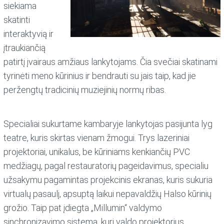
siekiama
skatinti
interaktyvią ir
įtraukiančią
patirtį įvairaus amžiaus lankytojams. Čia svečiai skatinami
tyrinėti meno kūrinius ir bendrauti su jais taip, kad jie
peržengtų tradicinių muziejinių normų ribas.
Specialiai sukurtame kambaryje lankytojas pasijunta lyg
teatre, kuris skirtas vienam žmogui. Trys lazeriniai
projektoriai, unikalus, be kūriniams kenkiančių PVC
medžiagų, pagal restauratorių pageidavimus, specialiu
užsakymu pagamintas projekcinis ekranas, kuris sukuria
virtualų pasaulį, apsuptą laikui nepavaldžių Halso kūrinių
grožio. Taip pat įdiegta „Millumin“ valdymo
sinchronizavimo sistema, kuri valdo projektorius,