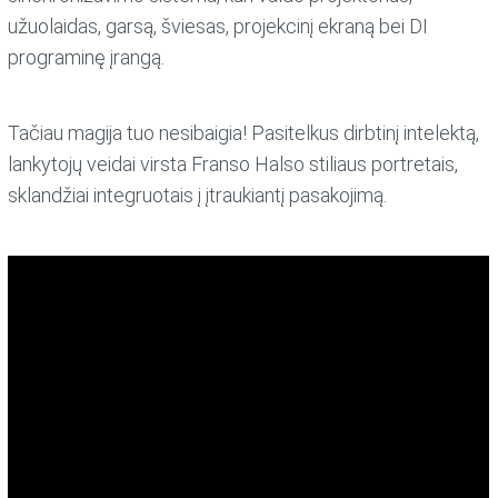
užuolaidas, garsą, šviesas, projekcinį ekraną bei DI
programinę įrangą.
Tačiau magija tuo nesibaigia! Pasitelkus dirbtinį intelektą,
lankytojų veidai virsta Franso Halso stiliaus portretais,
sklandžiai integruotais į įtraukiantį pasakojimą.