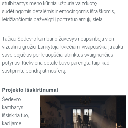
stulbinantys meno kūriniai užburia vaizduotę
sudėtingomis detalėmis ir emocingomis išraiškomis,
leidžiančiomis pažvelgti į portretuojamųjų sielą.
Tačiau Šedevro kambario žavesys neapsiriboja vien
vizualiniu grožiu. Lankytojai kviečiami visapusiškai įtraukti
savo pojūčius per kruopščiai atrinktus svaiginančius
potyrius. Kiekviena detalė buvo parengta taip, kad
sustiprintų bendrą atmosferą.
Projekto išskirtinumai
Šedevro
kambarys
išsiskiria tuo,
kad jame