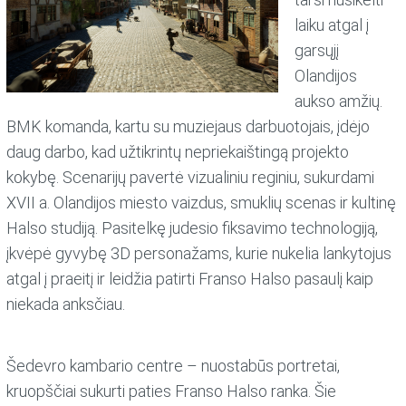
laiku atgal į
garsųjį
Olandijos
aukso amžių.
BMK komanda, kartu su muziejaus darbuotojais, įdėjo
daug darbo, kad užtikrintų nepriekaištingą projekto
kokybę. Scenarijų pavertė vizualiniu reginiu, sukurdami
XVII a. Olandijos miesto vaizdus, smuklių scenas ir kultinę
Halso studiją. Pasitelkę judesio fiksavimo technologiją,
įkvėpė gyvybę 3D personažams, kurie nukelia lankytojus
atgal į praeitį ir leidžia patirti Franso Halso pasaulį kaip
niekada anksčiau.
Šedevro kambario centre – nuostabūs portretai,
kruopščiai sukurti paties Franso Halso ranka. Šie