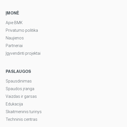
ĮMONĖ
Apie BMK
Privatumo politika
Naujienos
Partneriai
Įgyvendinti projektai
PASLAUGOS
Spausdinimas
Spaudos įranga
Vaizdas ir garsas
Edukacija
Skaitmeninis turinys
Techninis centras