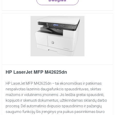
HP LaserJet MFP M42625dn
HP LaserJet MFP M42625dn – tai ekonomiškas ir patikimas
nespalvotas lazerinis daugiafunkcis spausdintuvas, skirtas
mažoms ir vidutinėms įmonėms. Jis leidžia greitai spausdinti,
kopijuoti ir skenuoti dokumentus, užtikrindamas sklandų darbo
procesą. Dėl automatinio dvipusio spausdinimo ir pažangių
saugumo funkcijų šis įrenginys yra puikus pasirinkimas biuro