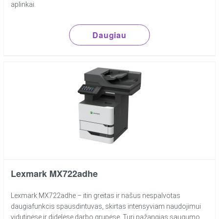
aplinkai.
Daugiau
Lexmark MX722adhe
Lexmark MX722adhe – itin greitas ir našus nespalvotas
daugiafunkcis spausdintuvas, skirtas intensyviam naudojimui
vidutinėse ir didelėse darbo grupėse. Turi pažangias saugumo