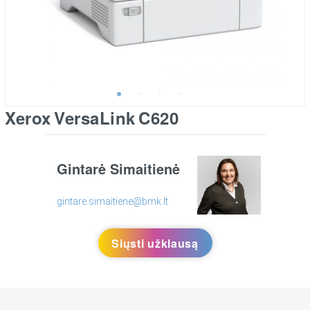
Xerox VersaLink C620
Gintarė Simaitienė
gintare.simaitiene@bmk.lt
Siųsti užklausą