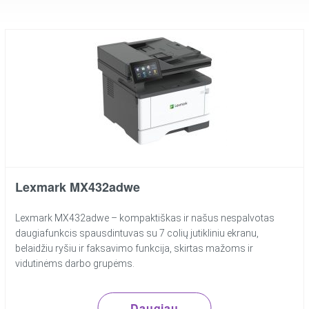
Lexmark MX432adwe
Lexmark MX432adwe – kompaktiškas ir našus nespalvotas
daugiafunkcis spausdintuvas su 7 colių jutikliniu ekranu,
belaidžiu ryšiu ir faksavimo funkcija, skirtas mažoms ir
vidutinėms darbo grupėms.
Daugiau