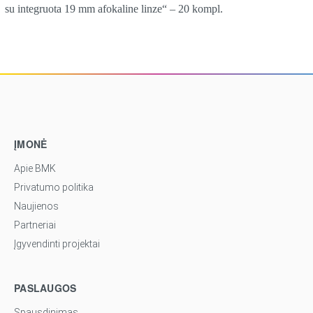
su integruota 19 mm afokaline linze“ – 20 kompl.
ĮMONĖ
Apie BMK
Privatumo politika
Naujienos
Partneriai
Įgyvendinti projektai
PASLAUGOS
Spausdinimas