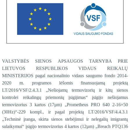
VALSTYBĖS SIENOS APSAUGOS TARNYBA PRIE
LIETUVOS RESPUBLIKOS VIDAUS REIKALŲ
MINISTERIJOS pagal nacionalinio vidaus saugumo fondo 2014-
2020 m. programos lėšomis finansuojamą projektą
LT/2016/VSF/2.4.3.1 „Nešiojamų termovizorių ir kitų sienos
kontrolei reikalingų priemonių įsigijimas“ įsigijo nešiojamus
termovizorius 3 kartos (17µm) „Prometheus PRO 640 2-16×50
(30Hz)“-229 kompl., ir pagal projektą LT/2016/VSF/4.4.3.1
„Techninė įranga, skirta sienos stebėjimui ir nelegalių imigrantų
sulaikymui“ įsigijo termovizorius 4 kartos (12µm) „Breach PTQ136