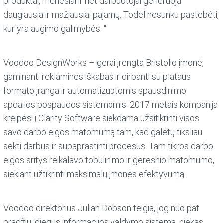
produktai, mėnesiai ir net darbuotojai generuoja
daugiausia ir mažiausiai pajamų. Todėl nesunku pastebėti,
kur yra augimo galimybės. “
Voodoo DesignWorks – gerai įrengta Bristolio įmonė,
gaminanti reklamines iškabas ir dirbanti su plataus
formato įranga ir automatizuotomis spausdinimo
apdailos pospaudos sistemomis. 2017 metais kompanija
kreipėsi į Clarity Software siekdama užsitikrinti visos
savo darbo eigos matomumą tam, kad galėtų tiksliau
sekti darbus ir supaprastinti procesus. Tam tikros darbo
eigos sritys reikalavo tobulinimo ir geresnio matomumo,
siekiant užtikrinti maksimalų įmonės efektyvumą.
Voodoo direktorius Julian Dobson teigia, jog nuo pat
pradžių įdiegus informacijos valdymo sistemą, niekas