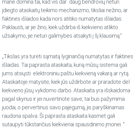
mane domina tai, kad vis dar daug bendrovių neturi
įdiegto ataskaitų teikimo mechanizmo, tiksliai nežino, ar
faktinės išlaidos kada nors atitiko numatytas išlaidas.
Paklausti, ar jie žino, kiek uždirba iš kiekvieno atlikto
užsakymo, jie neturi galimybės atsakyti į šį klausimą.“
„Tikslas yra turėti sąmatą lyginančią numatytas ir faktines
išlaidas. Tai paprasta ataskaita, kurią mūsų sistema gali
jums atsiųsti elektroniniu paštu kiekvieną vakarą ar rytą.
Ataskaitoje matysite, kiek jūs uždirbote ar praradote dėl
kiekvieno jūsų vykdomo darbo. Ataskaita yra išskaidoma
pagal skyrius ir jei nuvertinote save, tai bus pažymima
juodai, o pervertinus savo pajėgumą, jis paryškinamas
raudona spalva. Ši paprasta ataskaita kasmet gali
sutaupyti tūkstančius kiekvienai spausdinimo įmonei. “