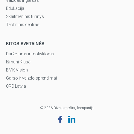
Vaizdas ir garsas
Edukacija
Skaitmeninis turinys
Techninis centras
KITOS SVETAINĖS
Darželiams ir mokykloms
Išmani Klasė
BMK Vision
Garso ir vaizdo sprendimai
CRC Latvia
© 2026 Biznio mašinų kompanija