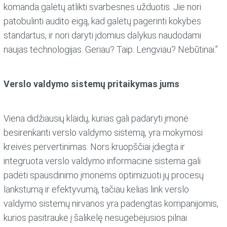
komanda galėtų atlikti svarbesnes užduotis. Jie nori
patobulinti audito eigą, kad galėtų pagerinti kokybės
standartus, ir nori daryti įdomius dalykus naudodami
naujas technologijas. Geriau? Taip. Lengviau? Nebūtinai.”
Verslo valdymo sistemų pritaikymas jums
Viena didžiausių klaidų, kurias gali padaryti įmonė
besirenkanti verslo valdymo sistemą, yra mokymosi
kreivės pervertinimas. Nors kruopščiai įdiegta ir
integruota verslo valdymo informacinė sistema gali
padėti spausdinimo įmonėms optimizuoti jų procesų
lankstumą ir efektyvumą, tačiau kelias link verslo
valdymo sistemų nirvanos yra padengtas kompanijomis,
kurios pasitraukė į šalikelę nesugebėjusios pilnai