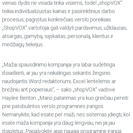
vienas dydis ne visada tinka visiems, todėl „shopVOX“
teikia individualizuotas kainas ir pasirinktinius darbo
procesus, pagrįstus konkrečiais verslo poreikiais.
„ShopVOX“ vartotojai gali valdyti pardavimus, užklausas,
atsargas, gamybą, sąskaitas, personalą, klientus ir
medžiagų tiekėjus.
„Mažai spausdinimo kompanijai yra labai sudėtinga
išsiaiškinti, ar jau yra reikalingas sekantis žingsnis
naudojantis Word redaktoriumi, Excel lentelėmis ar
brėžiniu ant popieriaus”, – sako „shopVOX“ vadovė
Haylee Benton. „Mano patarimas yra kuo greičiau pereiti
prie patobulintos verslo programinės įrangos.
Nemanykite, kad esate per maži, nes sistemas įdiegti, kol
esate maža kompanija yra daug lengviau, nei jai jau
išsiplėtus. Pagalvokite apie naująją programinę įrangą