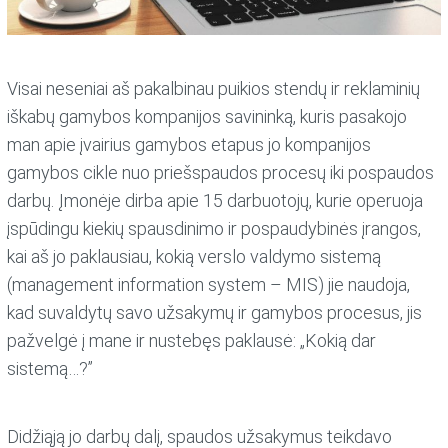
Visai neseniai aš pakalbinau puikios stendų ir reklaminių
iškabų gamybos kompanijos savininką, kuris pasakojo
man apie įvairius gamybos etapus jo kompanijos
gamybos cikle nuo priešspaudos procesų iki pospaudos
darbų. Įmonėje dirba apie 15 darbuotojų, kurie operuoja
įspūdingu kiekių spausdinimo ir pospaudybinės įrangos,
kai aš jo paklausiau, kokią verslo valdymo sistemą
(management information system – MIS) jie naudoja,
kad suvaldytų savo užsakymų ir gamybos procesus, jis
pažvelgė į mane ir nustebęs paklausė: „Kokią dar
sistemą…?”
Didžiąją jo darbų dalį, spaudos užsakymus teikdavo