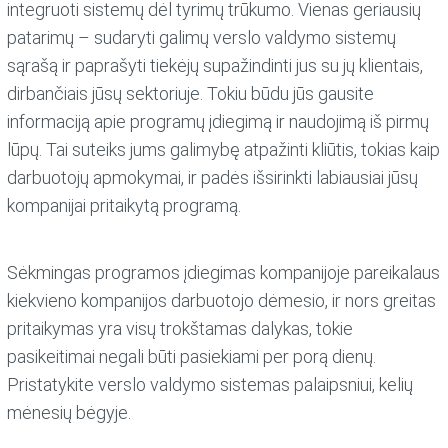
integruoti sistemų dėl tyrimų trūkumo. Vienas geriausių
patarimų – sudaryti galimų verslo valdymo sistemų
sąrašą ir paprašyti tiekėjų supažindinti jus su jų klientais,
dirbančiais jūsų sektoriuje. Tokiu būdu jūs gausite
informaciją apie programų įdiegimą ir naudojimą iš pirmų
lūpų. Tai suteiks jums galimybę atpažinti kliūtis, tokias kaip
darbuotojų apmokymai, ir padės išsirinkti labiausiai jūsų
kompanijai pritaikytą programą.
Sėkmingas programos įdiegimas kompanijoje pareikalaus
kiekvieno kompanijos darbuotojo dėmesio, ir nors greitas
pritaikymas yra visų trokštamas dalykas, tokie
pasikeitimai negali būti pasiekiami per porą dienų.
Pristatykite verslo valdymo sistemas palaipsniui, kelių
mėnesių bėgyje.