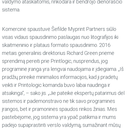
valdymo ataskaitomis, rinkodara ir bendrojo dienoraščio
sistema.
Komercinė spaustuvė Šefilde Myprint Partners siūlo
visas vidaus spausdinimo paslaugas nuo litografijos iki
skaitmeninio ir plataus formato spausdinimo. 2016
metais generalinis direktorius Richard Green priėmė
sprendimą pereiti prie Printlogic, nusprendus, jog
programinė įranga yra lengvai naudojama ir įdiegiama. „Iš
pradžių prireikė minimalios informacijos, kad ji pradėtų
veikti ir Printologic komanda buvo labai naudinga ir
atsakinga“, – sako jis. „Jie pateikė ekspertų patarimus dėl
sistemos ir pademonstravo ne tik savo programinės
įrangos, bet ir pramoninės spaudos rinkos žinias. Mes
pastebėjome, jog sistema yra ypač patikima ir mums
padėjo supaprastinti verslo valdymą, sumažinant mūsų