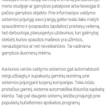
meno studijoje ar gamybos patalpose arba tiesiogiai iš
pačios gamybos objekto. Prie informacijos valdymo
sistemos prijungę savo įrangą galite realiu laiku matyti
spausdinimo ir pospaudos (apdailos) prietaisų veikimą,
tad darbuotojai, planuojantys uždavinius, turi galimybę
stebėti, kurios spaudos mašinos yra užimtos,
nenaudojamos ar net neveikiančios. Tai vadinama
gamybos duomenų rinkimu.
Kai kurios verslo valdymo sistemos gali automatizuoti
netgi užbaigtų ir supakuotų gaminių siuntimą, prie
sistemos prijungiant kurjerių kompanijas. Tokiu būdu
pristačius gaminį, sistema automatiškai išsiunčia sąskaitą
klientui. Taip pat daugelis sistemų leidžia prisijungti prie
populiarių buhalterinės apskaitos programų.