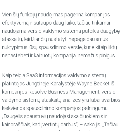
Vien šių funkcijų naudojimas pagerina kompanijos
efektyvumą ir sutaupo daug laiko, tačiau tinkamai
naudojama verslo valdymo sistema pateikia daugybę
ataskaitų, leidžiančių nustatyti nepageidaujamus
nukrypimus jūsų spausdinimo versle, kurie kitaip liktų
nepastebėti ir kainuotų kompanijai nemažus pinigus.
Kaip teigia SaaS informacijos valdymo sistemų
platintojas Jungtinėje Karalystėje Wayne Becket iš
kompanijos Resolve Business Management, verslo
valdymo sistemų ataskaitų analizės yra labai svarbios
kiekvienos spausdinimo kompanijos pelningumui.
„Daugelis spaustuvių naudojasi skaičiuoklėmis ir
kainoraščiais, kad įvertintų darbus“, – sako jis. „Tačiau