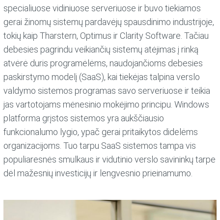
specialiuose vidiniuose serveriuose ir buvo tiekiamos
gerai žinomų sistemų pardavėjų spausdinimo industrijoje,
tokių kaip Tharstern, Optimus ir Clarity Software. Tačiau
debesies pagrindu veikiančių sistemų atėjimas į rinką
atvėrė duris programėlėms, naudojančioms debesies
paskirstymo modelį (SaaS), kai tiekėjas talpina verslo
valdymo sistemos programas savo serveriuose ir teikia
jas vartotojams mėnesinio mokėjimo principu. Windows
platforma grįstos sistemos yra aukščiausio
funkcionalumo lygio, ypač gerai pritaikytos didelėms
organizacijoms. Tuo tarpu SaaS sistemos tampa vis
populiaresnės smulkaus ir vidutinio verslo savininkų tarpe
dėl mažesnių investicijų ir lengvesnio prieinamumo.