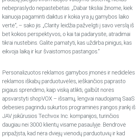
nebepraslydo nepastebėtas. „Dabar tiksliai žinome, kiek
kainuoja pagaminti daiktus ir kokia yra jų gamybos laiko
vertė“, – sako jis. „Clarity leidžia pažvelgti į savo verslą iš
bet kokios perspektyvos, o kai tai padarysite, atradimai
tikrai nustebins. Galite pamatyti, kas uždirba pinigus, kas
eikvoja laiką ir kur švaistomos pastangos.“
Personalizuotos reklamos gamybos įmonės ir nedidelės
reklamos iškabų parduotuvėlės, ieškančios paprasto
pigaus sprendimo, kaip viską atlikti, galbūt norės
apsvarstyti shopVOX – išsamų, lengvai naudojamą SaaS
debesies pagrindu sukurtos programinės įrangos įrankį iš
JAV įsikūrusios Techvox Inc. kompanijos, turinčios
daugiau nei 3000 klientų visame pasaulyje. Bendrovė
pripažįsta, kad nėra dviejų vienodų parduotuvių ir kad