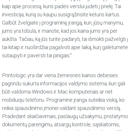
kaip apie procesą, kuris padės verslui judėti į priekį. Tai
investicija, kurią su kaupu susigrąžinsite keturis kartus.
Galbūt žvelgiate į programinę įrangą, kuri, jūsų manymu,
jums yra tobula, ir manote, kad jos kaina jums yra per
aukšta. Tačiau, ką jūs turite padaryti, tai išmokti pažvelgti į
tai kitaip ir nuoširdžiai pagalvoti apie laiką, kurį galėtumėte
sutaupyti ir paversti tai pinigais.“
Printologic yra dar viena žemesnės kainos debesies
pagrindu sukurta informacijos valdymo sistema, kuri gali
būti valdoma Windows ir Mac kompiuteriais ar net
mobiliuoju telefonu. Programinė įranga suteikia viską, ko
reikia spausdinimo įmonei valdant spausdinimo verslą.
Pradedant skaičiavimais, paslaugų užsakymu, pristatymo
dokumentų parengimu, atsargų kontrole, sąskaitomis,