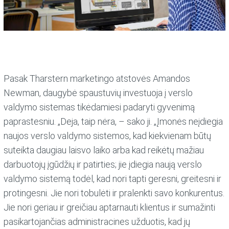
Pasak Tharstern marketingo atstovės Amandos
Newman, daugybė spaustuvių investuoja į verslo
valdymo sistemas tikėdamiesi padaryti gyvenimą
paprastesniu. „Deja, taip nėra, – sako ji. „Įmonės neįdiegia
naujos verslo valdymo sistemos, kad kiekvienam būtų
suteikta daugiau laisvo laiko arba kad reikėtų mažiau
darbuotojų įgūdžių ir patirties; jie įdiegia naują verslo
valdymo sistemą todėl, kad nori tapti geresni, greitesni ir
protingesni. Jie nori tobulėti ir pralenkti savo konkurentus.
Jie nori geriau ir greičiau aptarnauti klientus ir sumažinti
pasikartojančias administracines užduotis, kad jų