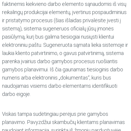
faktinėmis kiekvieno darbo elemento sąnaudomis iš visų
reikalingų produkcijai elementų, įvertinus pospaudiminius
ir pristatymo procesus (šias išlaidas privalėsite įvesti į
sistemą), sistema sugeneruos oficialų jūsų įmonės
pasiūlymą, kurį bus galima tiesiogiai nusiųsti klientui
elektroniniu paštu. Sugeneruota sąmata lieka sistemoje ir
laukia kliento patvirtinimo, o gavus patvirtinimą, sistema
parenka įvairius darbo gamybos procesus ruošiantis
gamybos planavimui. Iš čia gaunamas tiesioginis darbo
numeris arba elektroninis „dokumentas“, kuris bus
naudojamas visiems darbo elementams identifikuoti
darbo eigoje.
Viskas tampa sudėtingiau perėjus prie gamybos
planavimo. Pavyzdžiui skambučių klientams planavimas
naudojant informaciją, surinktą iš žmonių parduotuvėje,