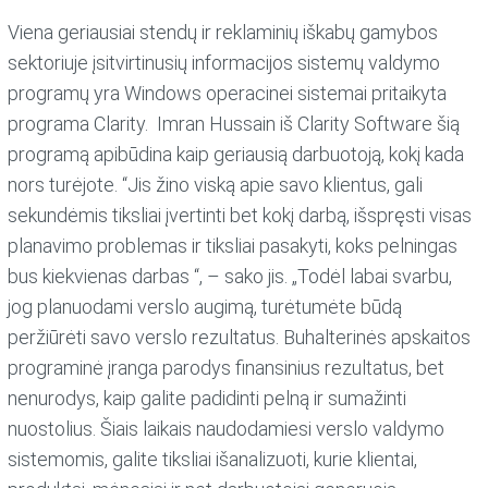
Viena geriausiai stendų ir reklaminių iškabų gamybos
sektoriuje įsitvirtinusių informacijos sistemų valdymo
programų yra Windows operacinei sistemai pritaikyta
programa Clarity. Imran Hussain iš Clarity Software šią
programą apibūdina kaip geriausią darbuotoją, kokį kada
nors turėjote. “Jis žino viską apie savo klientus, gali
sekundėmis tiksliai įvertinti bet kokį darbą, išspręsti visas
planavimo problemas ir tiksliai pasakyti, koks pelningas
bus kiekvienas darbas “, – sako jis. „Todėl labai svarbu,
jog planuodami verslo augimą, turėtumėte būdą
peržiūrėti savo verslo rezultatus. Buhalterinės apskaitos
programinė įranga parodys finansinius rezultatus, bet
nenurodys, kaip galite padidinti pelną ir sumažinti
nuostolius. Šiais laikais naudodamiesi verslo valdymo
sistemomis, galite tiksliai išanalizuoti, kurie klientai,