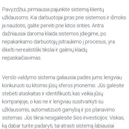
Pavyzdžiui, pirmiausia pajunkite sistemą klientų
užklausoms. Kai darbuotojai įpras prie sistemos ir išmoks
ja naudotis, galite pereiti prie kitos srities. Antra
dažniausiai daroma klaida sistemos įdiegime, po
nepakankamo darbuotojų įsitraukimo į procesus, yra
iškelti nerealistiški tikslai ir galimų klaidų
nepaskaičiavimas.
Verslo valdymo sistema galiausiai padės jums lengviau
konkuruoti su kitomis jūsų sferos įmonėmis. Jūs galėsite
stebėti ataskaitas ir identifikuoti, kas veikia jūsų
kompanijoje, o kas ne ir lengviau susitvarkyti su
užklausomis, automatizuoti gamybą ir jos planavimo
sistemas. Jūs tikrai nesigailėsite šios investicijos. Viskas,
ką dabar turite padaryti, tai atrasti sistemą labiausiai