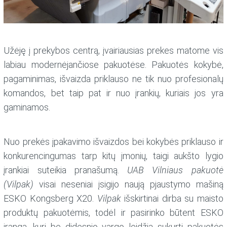
Užėję į prekybos centrą, įvairiausias prekes matome vis
labiau modernėjančiose pakuotėse. Pakuotės kokybė,
pagaminimas, išvaizda priklauso ne tik nuo profesionalų
komandos, bet taip pat ir nuo įrankių, kuriais jos yra
gaminamos.
Nuo prekės įpakavimo išvaizdos bei kokybės priklauso ir
konkurencingumas tarp kitų įmonių, taigi aukšto lygio
įrankiai suteikia pranašumą.
UAB Vilniaus pakuotė
(Vilpak)
visai neseniai įsigijo naują pjaustymo mašiną
ESKO Kongsberg X20.
Vilpak
išskirtinai dirba su maisto
produktų pakuotėmis, todėl ir pasirinko būtent ESKO
įrangą, kuri be didesnio vargo leidžia sukurti pakuotės