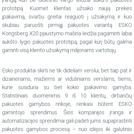
prototipą. Kuomet klientas užsako naują prekės
įpakavimą, svarbu greitai reaguoti į užsakymą ir kuo
skubiau paruošti pirmąjį pakuotės variantą. ESKO
Kongsberg X20 pjaustymo mašina leidžia pagaminti labai
aukšto lygio pakuotės prototipą, pagal kurį būtų galima
gaminti visą kliento užsakymą milijonams vartotojų.
Esko produktai skirti ne tik dideliam verslui, bet taip pat ir
dizaineriams, mažiems ar vidutiniams verslams, tiems,
kurie susiduria su bet kokio įpakavimo gamyba.
Statistiniais duomenimis 9 iš 10 klientų, dirbančių
pakuotės gamybos rinkoje, renkasi būtent ESKO
gamintojo sprendimus. Šios kompanijos įranga ir
automatizacijos sprendimai gali padėti jums supaprastinti
pakuotės gamybos procesą – nuo idėjos iki galutinio