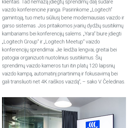
klientais. Tad nemažą įdiegtų sprendimų dalį sudarė
vaizdo konferencinė įranga. Pasirinkome „Logitech”
gamintoją, tuo metu siūliusį bene moderniausias vaizdo ir
garso sistemas. Jos pritaikomos įvairių dydžių susitikimų
kambariams bei konferencijų salėms. „Yara“ biure įdiegti
„Logitech Group“ ir „Logitech Meetup“ vaizdo
konferencijų sprendimai. Jie leidžia lengvai, greitai bei
patogiai organizuoti nuotolinius susitikimus. Šių
sprendimų vaizdo kameros turi itin platų 120 laipsnių
vaizdo kampą, automatinį priartinimą ir fokusavimą bei
gali transliuoti net 4K raiškos vaizdą“, – sako V. Čeledinas.