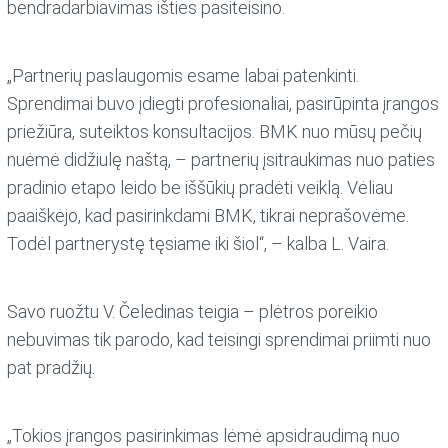
bendradarbiavimas išties pasiteisino.
„Partnerių paslaugomis esame labai patenkinti.
Sprendimai buvo įdiegti profesionaliai, pasirūpinta įrangos
priežiūra, suteiktos konsultacijos. BMK nuo mūsų pečių
nuėmė didžiulę naštą, – partnerių įsitraukimas nuo paties
pradinio etapo leido be iššūkių pradėti veiklą. Vėliau
paaiškėjo, kad pasirinkdami BMK, tikrai neprašovėme.
Todėl partnerystę tęsiame iki šiol“, – kalba L. Vaira.
Savo ruožtu V. Čeledinas teigia – plėtros poreikio
nebuvimas tik parodo, kad teisingi sprendimai priimti nuo
pat pradžių.
„Tokios įrangos pasirinkimas lėmė apsidraudimą nuo