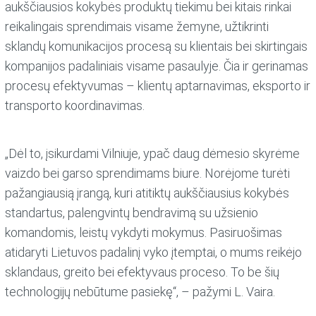
aukščiausios kokybės produktų tiekimu bei kitais rinkai
reikalingais sprendimais visame žemyne, užtikrinti
sklandų komunikacijos procesą su klientais bei skirtingais
kompanijos padaliniais visame pasaulyje. Čia ir gerinamas
procesų efektyvumas – klientų aptarnavimas, eksporto ir
transporto koordinavimas.
„Dėl to, įsikurdami Vilniuje, ypač daug dėmesio skyrėme
vaizdo bei garso sprendimams biure. Norėjome turėti
pažangiausią įrangą, kuri atitiktų aukščiausius kokybės
standartus, palengvintų bendravimą su užsienio
komandomis, leistų vykdyti mokymus. Pasiruošimas
atidaryti Lietuvos padalinį vyko įtemptai, o mums reikėjo
sklandaus, greito bei efektyvaus proceso. To be šių
technologijų nebūtume pasiekę“, – pažymi L. Vaira.