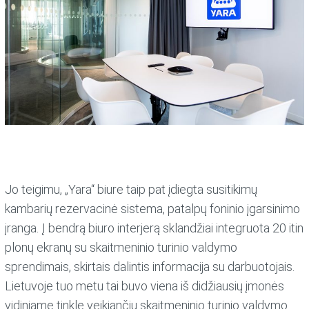
Jo teigimu, „Yara“ biure taip pat įdiegta susitikimų
kambarių rezervacinė sistema, patalpų foninio įgarsinimo
įranga. Į bendrą biuro interjerą sklandžiai integruota 20 itin
plonų ekranų su skaitmeninio turinio valdymo
sprendimais, skirtais dalintis informacija su darbuotojais.
Lietuvoje tuo metu tai buvo viena iš didžiausių įmonės
vidiniame tinkle veikiančių skaitmeninio turinio valdymo