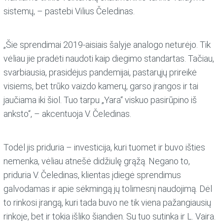
sistemų, – pastebi Vilius Čeledinas.
„Šie sprendimai 2019-aisiais šalyje analogo neturėjo. Tik
vėliau jie pradėti naudoti kaip diegimo standartas. Tačiau,
svarbiausia, prasidėjus pandemijai, pastarųjų prireikė
visiems, bet trūko vaizdo kamerų, garso įrangos ir tai
jaučiama iki šiol. Tuo tarpu „Yara“ viskuo pasirūpino iš
anksto“, – akcentuoja V. Čeledinas.
Todėl jis priduria – investicija, kuri tuomet ir buvo išties
nemenka, vėliau atnešė didžiulę grąžą. Negano to,
priduria V. Čeledinas, klientas įdiegė sprendimus
galvodamas ir apie sėkmingą jų tolimesnį naudojimą. Dėl
to rinkosi įrangą, kuri tada buvo ne tik viena pažangiausių
rinkoje, bet ir tokia išliko šiandien. Su tuo sutinka ir L. Vaira.