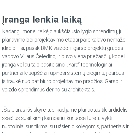
Įranga lenkia laiką
Kadangi įmonei reikėjo aukščiausio lygio sprendimų, jų
planavimo bei projektavimo etapai pareikalavo nemažo
įdirbio. Tai, pasak BMK vaizdo ir garso projektų grupės
vadovo Viliaus Čeledino, ir buvo viena priežasčių, kodėl
įranga vėliau taip pasiteisino. „Yara“ technologiniai
partneriai kruopščiai rūpinosi sistemų diegimu, į darbus
įsitraukė nuo pat biuro projektavimo pradžios. Garso ir
vaizdo sprendimus derino su architektais.
„Šis biuras išsiskyrė tuo, kad jame planuotas tikrai didelis
skaičius susitikimų kambarių, kuriuose turėtų vykti
nuotoliniai susitikimai su užsienio kolegomis, partneriais ir