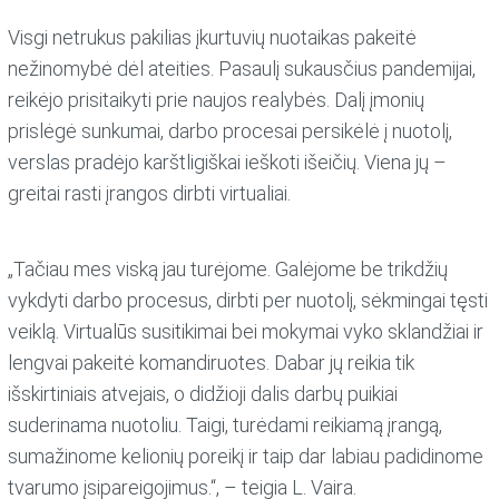
Visgi netrukus pakilias įkurtuvių nuotaikas pakeitė
nežinomybė dėl ateities. Pasaulį sukausčius pandemijai,
reikėjo prisitaikyti prie naujos realybės. Dalį įmonių
prislėgė sunkumai, darbo procesai persikėlė į nuotolį,
verslas pradėjo karštligiškai ieškoti išeičių. Viena jų –
greitai rasti įrangos dirbti virtualiai.
„Tačiau mes viską jau turėjome. Galėjome be trikdžių
vykdyti darbo procesus, dirbti per nuotolį, sėkmingai tęsti
veiklą. Virtualūs susitikimai bei mokymai vyko sklandžiai ir
lengvai pakeitė komandiruotes. Dabar jų reikia tik
išskirtiniais atvejais, o didžioji dalis darbų puikiai
suderinama nuotoliu. Taigi, turėdami reikiamą įrangą,
sumažinome kelionių poreikį ir taip dar labiau padidinome
tvarumo įsipareigojimus.“, – teigia L. Vaira.