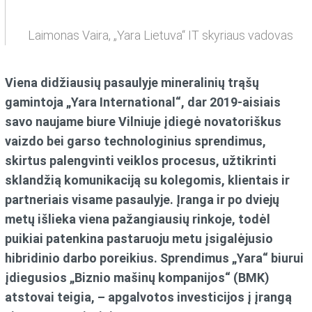
Laimonas Vaira, „Yara Lietuva“ IT skyriaus vadovas
Viena didžiausių pasaulyje mineralinių trąšų
gamintoja „Yara International“, dar 2019-aisiais
savo naujame biure Vilniuje įdiegė novatoriškus
vaizdo bei garso technologinius sprendimus,
skirtus palengvinti veiklos procesus, užtikrinti
sklandžią komunikaciją su kolegomis, klientais ir
partneriais visame pasaulyje. Įranga ir po dviejų
metų išlieka viena pažangiausių rinkoje, todėl
puikiai patenkina pastaruoju metu įsigalėjusio
hibridinio darbo poreikius. Sprendimus „Yara“ biurui
įdiegusios „Biznio mašinų kompanijos“ (BMK)
atstovai teigia, – apgalvotos investicijos į įrangą