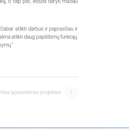
ą, o taip pat, leidžia daryti mažiau
bar atlikti darbus ir paprasčiau ir
ima atlikti daug papildomų funkcijų.
akymų.“
Kitas įgyvendintas projektas