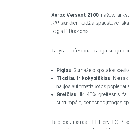
Xerox Versant 2100
: našus, lank
RIP
šiandien leidžia spaustuvei skai
teigia P. Brazionis.
Tai yra profesionali įranga, kuri įmone
Pigiau
. Sumažėjo spaudos savik
Tiksliau ir kokybiškiau
. Naujas
naujos automatizuotos popieriaus 
Greičiau
. Iki 40% greitesnis fa
sutrumpėjo, senesnės įrangos spa
Taip pat, naujas EFI Fiery EX-P 