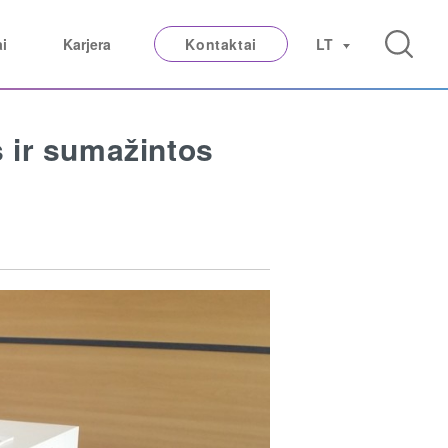
ai
Karjera
Kontaktai
LT
 ir sumažintos