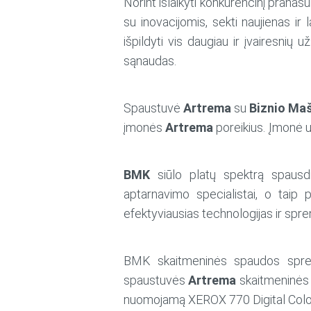
Norint išlaikyti konkurencinį prana
su inovacijomis, sekti naujienas i
išpildyti vis daugiau ir įvairesnių
sąnaudas.
Spaustuvė
Artrema
su
Biznio Ma
įmonės
Artrema
poreikius. Įmonė u
BMK
siūlo platų spektrą spausdi
aptarnavimo specialistai, o taip pa
efektyviausias technologijas ir spr
BMK skaitmeninės spaudos sprend
spaustuvės
Artrema
skaitmeninės 
nuomojamą XEROX 770 Digital Color