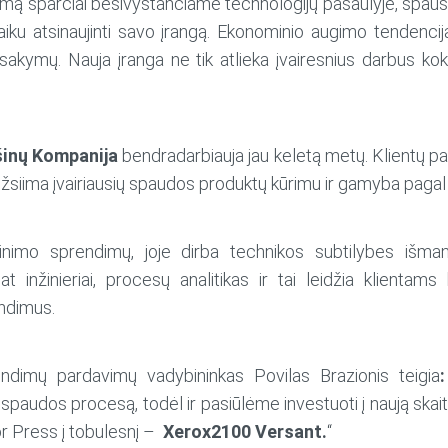
šumą sparčiai besivystančiame technologijų pasaulyje, spaus
r laiku atsinaujinti savo įrangą. Ekonominio augimo tenden
 užsakymų. Nauja įranga ne tik atlieka įvairesnius darbus 
šinų Kompanija
bendradarbiauja jau keletą metų. Klientų pa
žsiima įvairiausių spaudos produktų kūrimu ir gamyba pagal ki
nimo sprendimų, joje dirba technikos subtilybes išman
t inžinieriai, procesų analitikas ir tai leidžia klientams 
endimus.
imų pardavimų vadybininkas Povilas Brazionis teigia
:
spaudos procesą, todėl ir pasiūlėme investuoti į naują skai
 Press į tobulesnį –
Xerox2100 Versant.
“