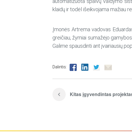
automatizuota spalvų valdymo sistem
klaidų ir todėl išeikvojama mažiau r
Įmonės Artrema vadovas Eduardas Ge
greičiau, žymiai sumažėjo gamybos p
Galime spausdinti ant įvairiausių pop
Dalintis:
Kitas įgyvendintas projekta