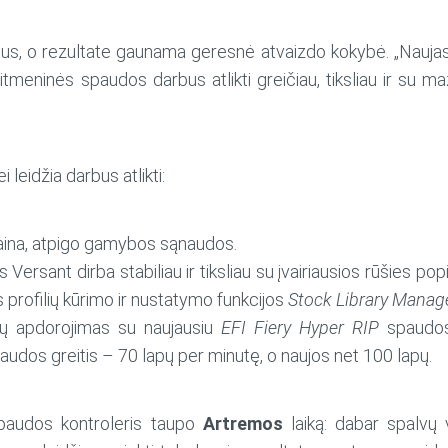
stus, o rezultate gaunama geresnė atvaizdo kokybė. „Nauj
tmeninės spaudos darbus atlikti greičiau, tiksliau ir su maž
i leidžia darbus atlikti:
aina, atpigo gamybos sąnaudos.
is Versant dirba stabiliau ir tiksliau su įvairiausios rūšies 
profilių kūrimo ir nustatymo funkcijos
Stock Library Manag
ilų apdorojimas su naujausiu
EFI Fiery Hyper RIP
spaudos 
udos greitis – 70 lapų per minutę, o naujos net 100 lapų.
spaudos kontroleris taupo
Artremos
laiką: dabar spalvų 