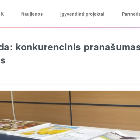
MK
Naujienos
Įgyvendinti projektai
Partneri
da: konkurencinis pranašumas
os