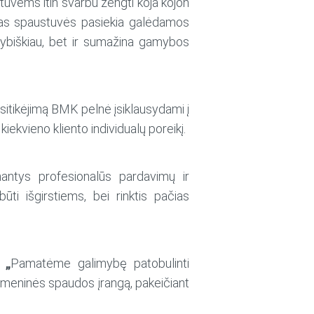
tuvėms itin svarbu žengti koja kojon
cijas spaustuvės pasiekia galėdamos
kokybiškiau, bet ir sumažina gamybos
sitikėjimą BMK pelnė įsiklausydami į
ekvieno kliento individualų poreikį.
antys profesionalūs pardavimų ir
būti išgirstiems, bei rinktis pačias
 „
Pamatėme galimybę patobulinti
tmeninės spaudos įrangą, pakeičiant