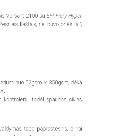
asis Versant 2100 su
EFI Fiery Hyper
esniais kaštais, nei buvo prieš tai“,
popieriumi nuo 52gsm iki 350gsm, dėka
er
.
kontroleriu, todėl spaudos ciklas
valdymas tapo paprastesnis, pilnai