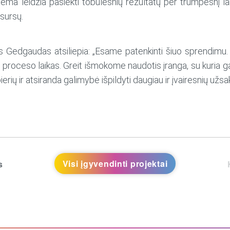
a leidžia pasiekti tobulesnių rezultatų per trumpesnį laik
esursų.
dgaudas atsiliepia: „Esame patenkinti šiuo sprendimu. Da
roceso laikas. Greit išmokome naudotis įranga, su kuria gal
ierių ir atsiranda galimybė išpildyti daugiau ir įvairesnių užs
Visi įgyvendinti projektai
s