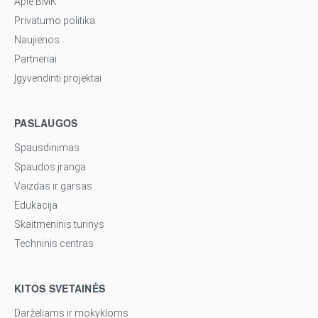
Apie BMK
Privatumo politika
Naujienos
Partneriai
Įgyvendinti projektai
PASLAUGOS
Spausdinimas
Spaudos įranga
Vaizdas ir garsas
Edukacija
Skaitmeninis turinys
Techninis centras
KITOS SVETAINĖS
Darželiams ir mokykloms