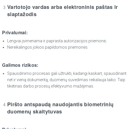
Vartotojo vardas arba elektroninis paštas ir
slaptažodis
Privalumai:
Lengvai įsimenama ir paprasta autorizacijos priemonė;
Nereikalingos jokios papildomos priemonės.
Galimos rizikos:
Spausdinimo procesas gali užtrukti, kadangi kaskart, spausdinant
net ir vieną dokumentą, duomenų suvedimas reikalauja laiko. Taip
tikėtinas darbo procesų efektyvumo mažėjimas.
Piršto antspaudą naudojantis biometrinių
duomenų skaitytuvas