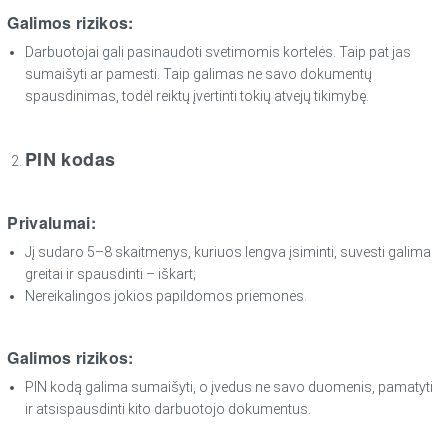
Galimos rizikos:
Darbuotojai gali pasinaudoti svetimomis kortelės. Taip pat jas
sumaišyti ar pamesti. Taip galimas ne savo dokumentų
spausdinimas, todėl reiktų įvertinti tokių atvejų tikimybę.
PIN kodas
Privalumai:
Jį sudaro 5–8 skaitmenys, kuriuos lengva įsiminti, suvesti galima
greitai ir spausdinti – iškart;
Nereikalingos jokios papildomos priemonės.
Galimos rizikos:
PIN kodą galima sumaišyti, o įvedus ne savo duomenis, pamatyti
ir atsispausdinti kito darbuotojo dokumentus.