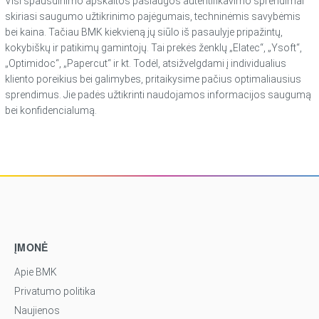
Visi spausdinimo apskaitos paslaugos autentifikavimo sprendimai
skiriasi saugumo užtikrinimo pajėgumais, techninėmis savybėmis
bei kaina. Tačiau BMK kiekvieną jų siūlo iš pasaulyje pripažintų,
kokybiškų ir patikimų gamintojų. Tai prekės ženklų „Elatec“, „Ysoft“,
„Optimidoc“, „Papercut“ ir kt. Todėl, atsižvelgdami į individualius
kliento poreikius bei galimybes, pritaikysime pačius optimaliausius
sprendimus. Jie padės užtikrinti naudojamos informacijos saugumą
bei konfidencialumą.
ĮMONĖ
Apie BMK
Privatumo politika
Naujienos