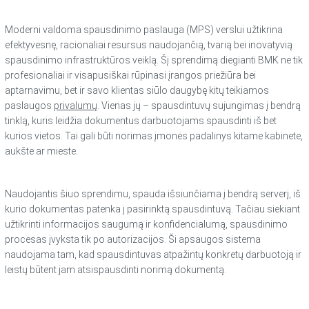
Moderni valdoma spausdinimo paslauga (MPS) verslui užtikrina
efektyvesnę, racionaliai resursus naudojančią, tvarią bei inovatyvią
spausdinimo infrastruktūros veiklą. Šį sprendimą diegianti BMK ne tik
profesionaliai ir visapusiškai rūpinasi įrangos priežiūra bei
aptarnavimu, bet ir savo klientas siūlo daugybę kitų teikiamos
paslaugos
privalumų
. Vienas jų – spausdintuvų sujungimas į bendrą
tinklą, kuris leidžia dokumentus darbuotojams spausdinti iš bet
kurios vietos. Tai gali būti norimas įmonės padalinys kitame kabinete,
aukšte ar mieste.
Naudojantis šiuo sprendimu, spauda išsiunčiama į bendrą serverį, iš
kurio dokumentas patenka į pasirinktą spausdintuvą. Tačiau siekiant
užtikrinti informacijos saugumą ir konfidencialumą, spausdinimo
procesas įvyksta tik po autorizacijos. Ši apsaugos sistema
naudojama tam, kad spausdintuvas atpažintų konkretų darbuotoją ir
leistų būtent jam atsispausdinti norimą dokumentą.