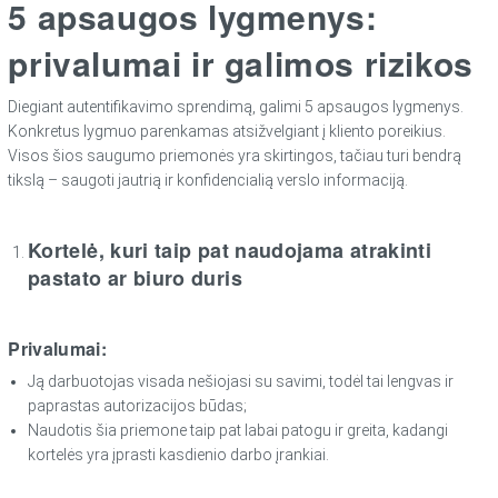
5 apsaugos lygmenys:
privalumai ir galimos rizikos
Diegiant autentifikavimo sprendimą, galimi 5 apsaugos lygmenys.
Konkretus lygmuo parenkamas atsižvelgiant į kliento poreikius.
Visos šios saugumo priemonės yra skirtingos, tačiau turi bendrą
tikslą – saugoti jautrią ir konfidencialią verslo informaciją.
Kortelė, kuri taip pat naudojama atrakinti
pastato ar biuro duris
Privalumai:
Ją darbuotojas visada nešiojasi su savimi, todėl tai lengvas ir
paprastas autorizacijos būdas;
Naudotis šia priemone taip pat labai patogu ir greita, kadangi
kortelės yra įprasti kasdienio darbo įrankiai.