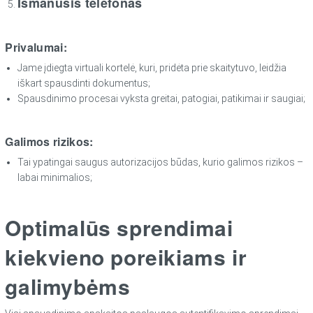
Išmanusis telefonas
Privalumai:
Jame įdiegta virtuali kortelė, kuri, pridėta prie skaitytuvo, leidžia
iškart spausdinti dokumentus;
Spausdinimo procesai vyksta greitai, patogiai, patikimai ir saugiai;
Galimos rizikos:
Tai ypatingai saugus autorizacijos būdas, kurio galimos rizikos –
labai minimalios;
Optimalūs sprendimai
kiekvieno poreikiams ir
galimybėms