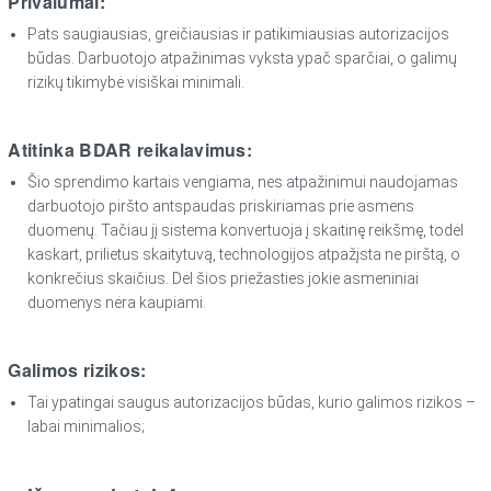
Privalumai:
Pats saugiausias, greičiausias ir patikimiausias autorizacijos
būdas. Darbuotojo atpažinimas vyksta ypač sparčiai, o galimų
rizikų tikimybė visiškai minimali.
Atitinka BDAR reikalavimus:
Šio sprendimo kartais vengiama, nes atpažinimui naudojamas
darbuotojo piršto antspaudas priskiriamas prie asmens
duomenų. Tačiau jį sistema konvertuoja į skaitinę reikšmę, todėl
kaskart, prilietus skaitytuvą, technologijos atpažįsta ne pirštą, o
konkrečius skaičius. Dėl šios priežasties jokie asmeniniai
duomenys nėra kaupiami.
Galimos rizikos:
Tai ypatingai saugus autorizacijos būdas, kurio galimos rizikos –
labai minimalios;