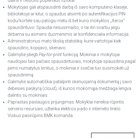
dalinti ir nešiotis popieriaus fiziškai.
Mokytojas gali atspausdinti darbą iš savo kompiuterio klasėje,
bibliotekoje ar kitur, o spaudus atsiimti po autentifikacijos PIN
kodu/kortele sau patogiu metu iš bet kurio mokyklos „Xerox“
spausdintuvo. Spaudai nesusimaišo, o tai itin svarbu jeigu
dirbama su asmens duomenimis ar konfidencialia informacija.
Administratorius mato tikslią statistiką: kurie vartotojai kiek
spausdino, kopijavo, skenavo.
Galimybė įdiegti
Pay-for-print
funkciją. Mokiniai ir mokytojai
naudojasi tais pačiais spausdintuvais, mokytojai spausdina pagal
jiems numatytus limitus, o mokiniai ir svečiai turi susimokėti už
spausdinimą.
Galimybė automatiškai patalpinti skenuojamą dokumentą į savo
debesies paskyrą (cloud), iš kurios mokomąja medžiaga lengva
dalintis su mokiniais.
Paprastas paslaugos prijungimas. Mokyklai nereikia rūpintis
serverio resursais, užtenka elektros įvado ir interneto tinklo.
Viskuo pasirūpins BMK komanda