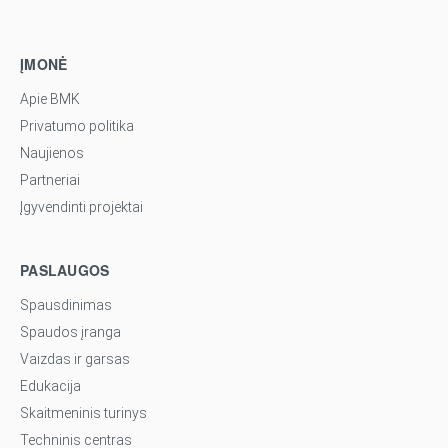
ĮMONĖ
Apie BMK
Privatumo politika
Naujienos
Partneriai
Įgyvendinti projektai
PASLAUGOS
Spausdinimas
Spaudos įranga
Vaizdas ir garsas
Edukacija
Skaitmeninis turinys
Techninis centras