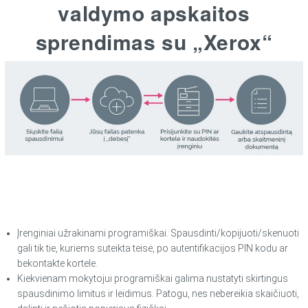
valdymo apskaitos
sprendimas su „Xerox“
Įrenginiai užrakinami programiškai. Spausdinti/kopijuoti/skenuoti
gali tik tie, kuriems suteikta teisė, po autentifikacijos PIN kodu ar
bekontakte kortele.
Kiekvienam mokytojui programiškai galima nustatyti skirtingus
spausdinimo limitus ir leidimus. Patogu, nes nebereikia skaičiuoti,