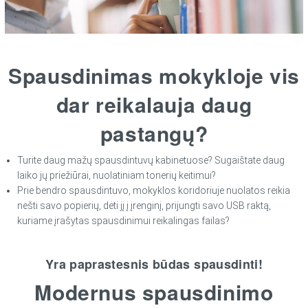
Spausdinimas mokykloje vis
dar reikalauja daug
pastangų?
Turite daug mažų spausdintuvų kabinetuose? Sugaištate daug
laiko jų priežiūrai, nuolatiniam tonerių keitimui?
Prie bendro spausdintuvo, mokyklos koridoriuje nuolatos reikia
nešti savo popierių, dėti jį į įrenginį, prijungti savo USB raktą,
kuriame įrašytas spausdinimui reikalingas failas?
Yra paprastesnis būdas spausdinti!
Modernus spausdinimo