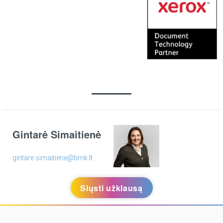
Gintarė Simaitienė
gintare.simaitiene@bmk.lt
Siųsti užklausą