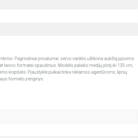
timis. Pagrindiniai privalumai: servo variklis užtikrina aukštą pjovimo
t laisvo formatai spaudinius. Modelis palaiko medijų plotį iki 135 cm,
imo krepšelis. Pjaustyklė puikiai tinka reklamos agentūroms, lipnių
taus formato įrenginys.