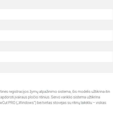
inės registracijos žymų atpažinimo sistema, šis modelis užtikrina itin
oroti įvairaus pločio ritinius. Servo variklio sistema užtikrina
Cut PRO („Windows“) bei tvirtas stovėjas su ritinų laikikliu – viskas