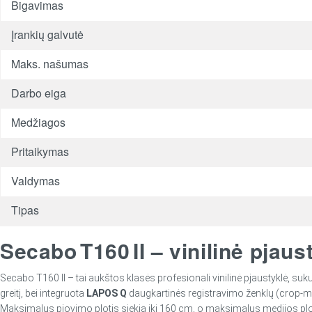
Bigavimas
Įrankių galvutė
Maks. našumas
Darbo eiga
Medžiagos
Pritaikymas
Valdymas
Tipas
Secabo T160 II – vinilinė pjau
Secabo T160 II – tai aukštos klasės profesionali vinilinė pjaustyklė, s
greitį, bei integruota
LAPOS Q
daugkartinės registravimo ženklų (crop‑mar
Maksimalus pjovimo plotis siekia iki 160 cm, o maksimalus medijos plotis