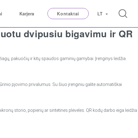
ai
Karjera
Kontaktai
LT
uotu dvipusiu bigavimu ir QR
agų, pakuočių ir kitų spaudos gaminių gamybai. Įrenginys leidžia
rinio pjovimo privalumus. Su šiuo įrenginiu galite automatiškai
mikronų storio, popierių ar sintetines plėveles. QR kodų darbo eiga leidžia