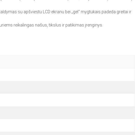
aldymas su apšviestu LCD ekranu bei „gel“ mygtukais padeda greitai ir
iems reikalingas našus, tikslus ir patikimas įrenginys.