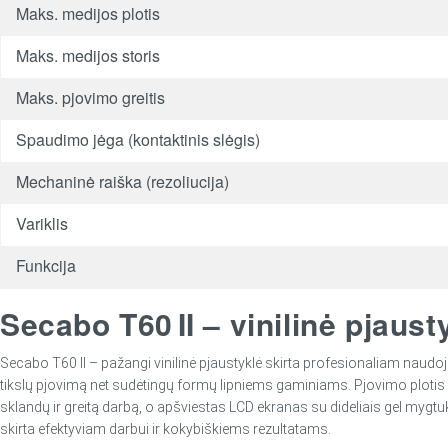
Maks. medijos plotis
Maks. medijos storis
Maks. pjovimo greitis
Spaudimo jėga (kontaktinis slėgis)
Mechaninė raiška (rezoliucija)
Variklis
Funkcija
Secabo T60 II – vinilinė pjaus
Secabo T60 II – pažangi vinilinė pjaustyklė skirta profesionaliam naudoj
tikslų pjovimą net sudėtingų formų lipniems gaminiams. Pjovimo plotis si
sklandų ir greitą darbą, o apšviestas LCD ekranas su dideliais gel mygtuk
skirta efektyviam darbui ir kokybiškiems rezultatams.