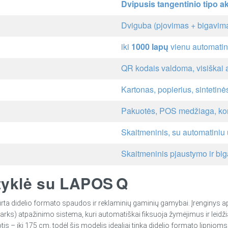
Dvipusis tangentinio tipo 
Dviguba (pjovimas + bigavim
iki
1000 lapų
vienu automatini
QR kodais valdoma, visiškai 
Kartonas, popierius, sintetin
Pakuotės, POS medžiaga, kort
Skaitmeninis, su automatiniu
Skaitmeninis pjaustymo ir bi
styklė su LAPOS Q
ukurta didelio formato spaudos ir reklaminių gaminių gamybai. Įrenginys 
ks) atpažinimo sistema, kuri automatiškai fiksuoja žymėjimus ir leidžia t
 – iki 175 cm, todėl šis modelis idealiai tinka didelio formato lipnioms