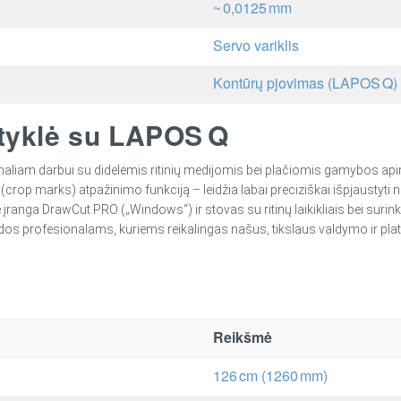
~ 0,0125 mm
Servo variklis
Kontūrų pjovimas (LAPOS Q)
ustyklė su LAPOS Q
onaliam darbui su didelėmis ritinių medijomis bei plačiomis gamybos apim
op marks) atpažinimo funkciją – leidžia labai preciziškai išpjaustyti ne
ranga DrawCut PRO („Windows“) ir stovas su ritinų laikikliais bei surink
udos profesionalams, kuriems reikalingas našus, tikslaus valdymo ir pla
Reikšmė
126 cm (1260 mm)