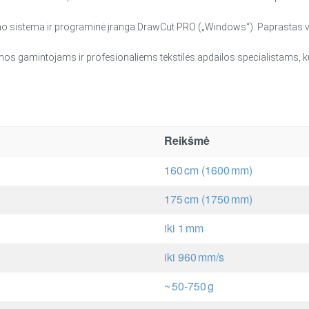
dimo sistema ir programinė įranga DrawCut PRO („Windows“). Paprastas v
os gamintojams ir profesionaliems tekstilės apdailos specialistams, kur
Reikšmė
160 cm (1600 mm)
175 cm (1750 mm)
iki 1 mm
iki 960 mm/s
~ 50‑750 g