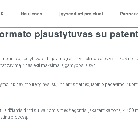
MK
Naujienos
Įgyvendinti projektai
Partneri
ormato pjaustytuvas su patent
ninis pjaustytuvas ir bigavimo įrenginys, skirtas efektyviai POS medži
omatizavimą ir pasiekti maksimalią gamybos laisvę.
ir bigavimo įrenginys, sujungiantis flatbed, lapinio padavimo ir kontū
s
, leidžiantis dirbti su įvairiomis medžiagomis, įskaitant kartoną iki 450 
rastina procesą.