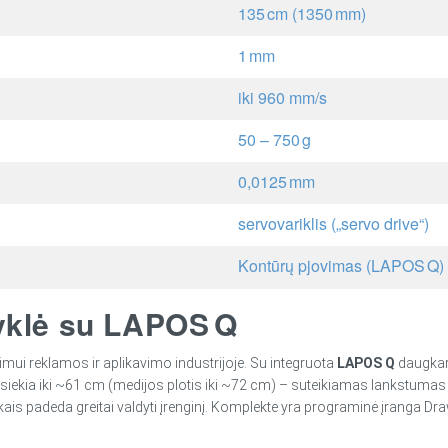
135 cm (1350 mm)
1 mm
iki 960 mm/s
50 – 750 g
0,0125 mm
servovariklis („servo drive“)
Kontūrų pjovimas (LAPOS Q)
tyklė su LAPOS Q
imui reklamos ir aplikavimo industrijoje. Su integruota
LAPOS Q
daugkart
ekia iki ~61 cm (medijos plotis iki ~72 cm) – suteikiamas lankstumas apd
ais padeda greitai valdyti įrenginį. Komplekte yra programinė įranga Draw