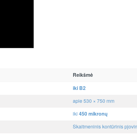
Reikšmė
iki B2
apie 530 × 750 mm
iki
450 mikronų
Skaitmeninis kontūrinis pjov