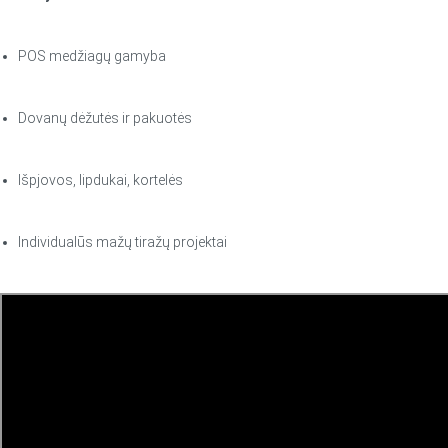
POS medžiagų gamyba
Dovanų dėžutės ir pakuotės
Išpjovos, lipdukai, kortelės
Individualūs mažų tiražų projektai