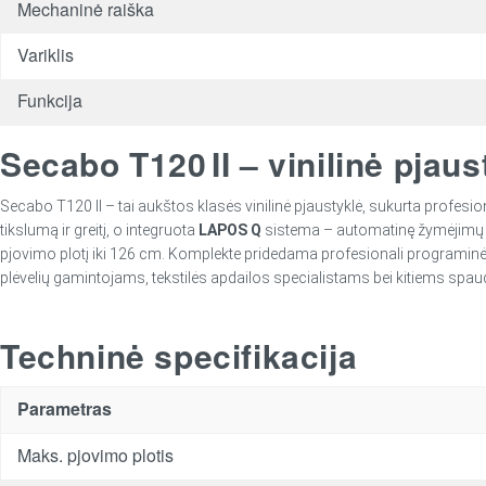
Mechaninė raiška
Variklis
Funkcija
Secabo T120 II – vinilinė pja
Secabo T120 II – tai aukštos klasės vinilinė pjaustyklė, sukurta profesi
tikslumą ir greitį, o integruota
LAPOS Q
sistema – automatinę žymėjimų (cr
pjovimo plotį iki 126 cm. Komplekte pridedama profesionali programinė į
plėvelių gamintojams, tekstilės apdailos specialistams bei kitiems spa
Techninė specifikacija
Parametras
Maks. pjovimo plotis