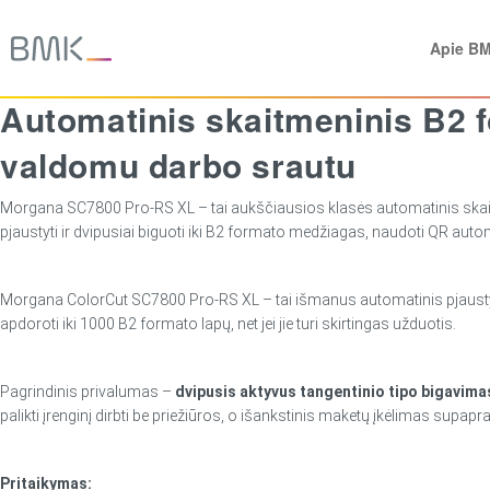
Apie B
Automatinis skaitmeninis B2 f
valdomu darbo srautu
Morgana SC7800 Pro-RS XL – tai aukščiausios klasės automatinis skaitme
pjaustyti ir dvipusiai biguoti iki B2 formato medžiagas, naudoti QR aut
Morgana ColorCut SC7800 Pro-RS XL – tai išmanus automatinis pjaustymo 
apdoroti iki 1000 B2 formato lapų, net jei jie turi skirtingas užduotis.
Pagrindinis privalumas –
dvipusis aktyvus tangentinio tipo bigavima
palikti įrenginį dirbti be priežiūros, o išankstinis maketų įkėlimas supap
Pritaikymas: