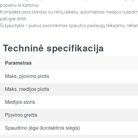
popieriui ar kartonui.
Komplekte įeina stendas su ritinų laikikliu, automatinės medijos nulei
patogiai dirbti.
Ši pjaustyklė – puikus pasirinkimas spaudos paslaugų teikėjams, reklam
Techninė specifikacija
Parametras
Maks. pjovimo plotis
Maks. medijos plotis
Medijos storis
Pjovimo greitis
Spaudimo jėga (kontaktinis slėgis)