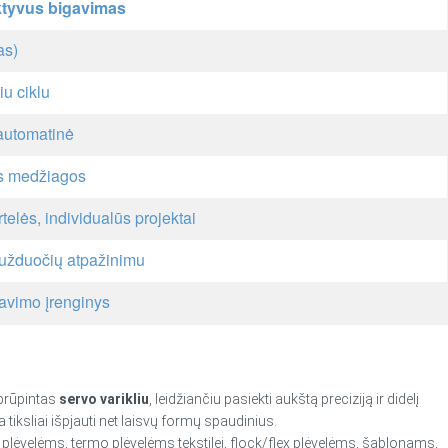
aktyvus bigavimas
as)
u ciklu
automatinė
ės medžiagos
elės, individualūs projektai
 užduočių atpažinimu
gavimo įrenginys
aprūpintas
servo varikliu
, leidžiančiu pasiekti aukštą preciziją ir didelį
iksliai išpjauti net laisvų formų spaudinius.
 plėvelėms, termo plėvelėms tekstilei, flock/flex plėvelėms, šablonams,