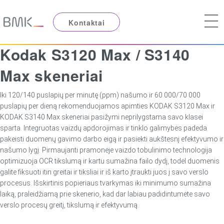
Kontaktai
Kodak S3120 Max / S3140
Max skeneriai
Iki 120/140 puslapių per minutę (ppm) našumo ir 60 000/70 000
puslapių per dieną rekomenduojamos apimties KODAK S3120 Max ir
KODAK S3140 Max skeneriai pasižymi neprilygstama savo klasei
sparta. Integruotas vaizdų apdorojimas ir tinklo galimybės padeda
pakeisti duomenų gavimo darbo eigą ir pasiekti aukštesnį efektyvumo ir
našumo lygį. Pirmaujanti pramonėje vaizdo tobulinimo technologija
optimizuoja OCR tikslumą ir kartu sumažina failo dydį, todėl duomenis
galite fiksuoti itin greitai ir tiksliai ir iš karto įtraukti juos į savo verslo
procesus. Išskirtinis popieriaus tvarkymas iki minimumo sumažina
laiką, praleidžiamą prie skenerio, kad dar labiau padidintumėte savo
verslo procesų greitį, tikslumą ir efektyvumą.