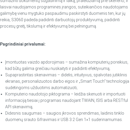
sumažinti dokumentų sugadinimą ir laiką, praleidžiamą prie skenerio, ir
laisvai naudojamos programinės įrangos, suteikiančios naudotojams
galimybę vienu mygtuko paspaudimu paskirstyti duomenis ten, kur jų
reikia, S3060 padeda padidinti darbuotojų produktyvumą, padidinti
procesų greitį, tikslumą ir efektyvumą bei pelningumą.
Pagrindiniai privalumai:
Įmontuotas vaizdo apdorojimas – sumažina kompiuterių poreikius,
kad būtų galima greičiau nuskaityti ir padidinti efektyvumą;
Supaprastintas skenavimas – didelis, intuityvus, spalvotas jutiklinis
ekranas, personalizuotos darbo eigos ir „Smart Touch“ technologija
sudėtingoms užduotims automatizuoti;
Kompiuterio naudotojo piktograma – leidžia skenuoti ir importuoti
informaciją tiesiai į programas naudojant TWAIN, ISIS arba RESTful
API skenavimą;
Didesnis saugumas – saugios įkrovos sprendimas, laidinis tinklo
duomenų srauto šifravimas ir USB 3.2 Gen 1×1 suderinamumas.