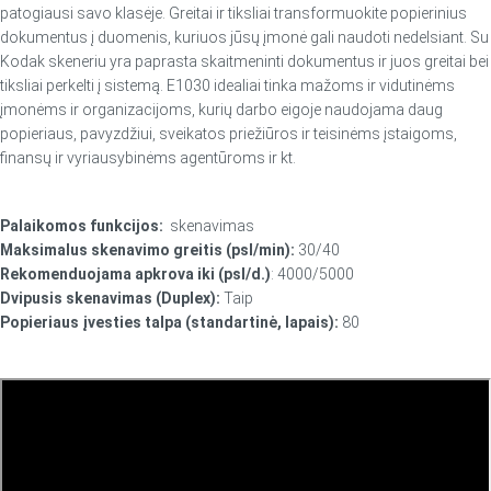
patogiausi savo klasėje. Greitai ir tiksliai transformuokite popierinius
dokumentus į duomenis, kuriuos jūsų įmonė gali naudoti nedelsiant. Su
Kodak skeneriu yra paprasta skaitmeninti dokumentus ir juos greitai bei
tiksliai perkelti į sistemą. E1030 idealiai tinka mažoms ir vidutinėms
įmonėms ir organizacijoms, kurių darbo eigoje naudojama daug
popieriaus, pavyzdžiui, sveikatos priežiūros ir teisinėms įstaigoms,
finansų ir vyriausybinėms agentūroms ir kt.
Palaikomos funkcijos:
skenavimas
Maksimalus skenavimo greitis (psl/min):
30/40
Rekomenduojama apkrova iki (psl/d.)
: 4000/5000
Dvipusis skenavimas (Duplex):
Taip
Popieriaus įvesties talpa (standartinė, lapais):
80