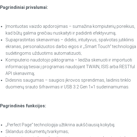
Pagrindiniai privalumai:
Įmontuotas vaizdo apdorojimas – sumažina kompiuterių poreikius,
kad būtų galima greičiau nuskaityti ir padidinti efektyvumą;
Supaprastintas skenavimas – didelis, intuityvus, spalvotas jutiklinis
ekranas, personalizuotos darbo eigos ir „Smart Touch“ technologija
sudėtingoms užduotims automatizuoti;
Kompiuterio naudotojo piktograma – leidžia skenuoti ir importuoti
informaciją tiesiai į programas naudojant TWAIN, ISIS arba RESTful
API skenavimą;
Didesnis saugumas – saugios įkrovos sprendimas, laidinis tinklo
duomenų srauto šifravimas ir USB 3.2 Gen 1×1 suderinamumas.
Pagrindinės funkcijos:
„Perfect Page“ technologija užtikrina aukščiausią kokybę;
Sklandus dokumentų tvarkymas;