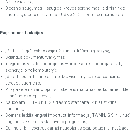
API skenavimą;
Didesnis saugumas – saugios įkrovos sprendimas, laidinis tinklo
duomenų srauto šifravimas ir USB 3.2 Gen 1×1 suderinamumas.
Pagrindinės funkcijos:
„Perfect Page“ technologija užtikrina aukščiausią kokybę;
Sklandus dokumentų tvarkymas;
Integruotas vaizdo apdorojimas – procesorius apdoroja vaizdą
skeneryje, o ne kompiuteryje;
„Smart Touch“ technologija leidžia vienu mygtuko paspaudimu
perduoti duomenis;
Prieiga keliems vartotojams – skeneris matomas bet kuriame tinkle
esančiame kompiuteryje;
Naudojami HTTPS ir TLS šifravimo standartai, kurie užtikrina
saugumą;
Skeneris leidžia lengvai importuoti informaciją į TWAIN, ISIS ir „Linux“
pagrindu veikiančias skenavimo programas;
Galima dirbti nepertraukiamai naudojantis eksploatacinių medžiagų