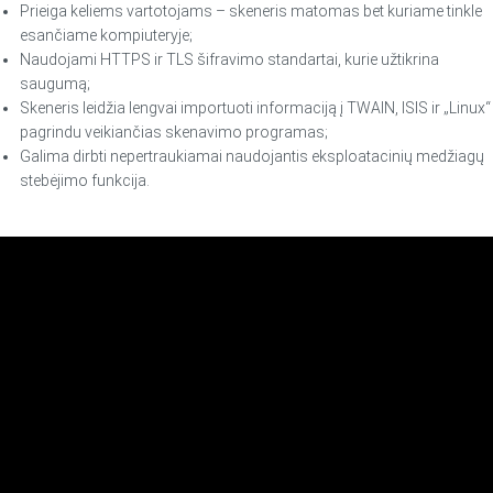
Prieiga keliems vartotojams – skeneris matomas bet kuriame tinkle
esančiame kompiuteryje;
Naudojami HTTPS ir TLS šifravimo standartai, kurie užtikrina
saugumą;
Skeneris leidžia lengvai importuoti informaciją į TWAIN, ISIS ir „Linux“
pagrindu veikiančias skenavimo programas;
Galima dirbti nepertraukiamai naudojantis eksploatacinių medžiagų
stebėjimo funkcija.