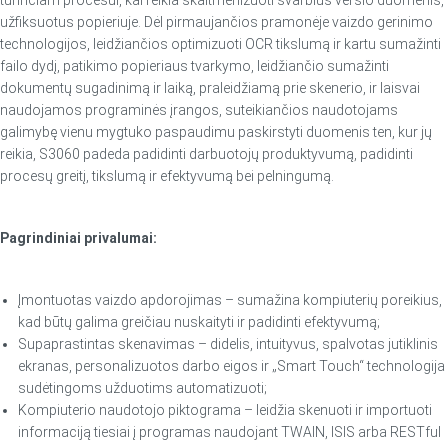
užfiksuotus popieriuje. Dėl pirmaujančios pramonėje vaizdo gerinimo
technologijos, leidžiančios optimizuoti OCR tikslumą ir kartu sumažinti
failo dydį, patikimo popieriaus tvarkymo, leidžiančio sumažinti
dokumentų sugadinimą ir laiką, praleidžiamą prie skenerio, ir laisvai
naudojamos programinės įrangos, suteikiančios naudotojams
galimybę vienu mygtuko paspaudimu paskirstyti duomenis ten, kur jų
reikia, S3060 padeda padidinti darbuotojų produktyvumą, padidinti
procesų greitį, tikslumą ir efektyvumą bei pelningumą.
Pagrindiniai privalumai:
Įmontuotas vaizdo apdorojimas – sumažina kompiuterių poreikius,
kad būtų galima greičiau nuskaityti ir padidinti efektyvumą;
Supaprastintas skenavimas – didelis, intuityvus, spalvotas jutiklinis
ekranas, personalizuotos darbo eigos ir „Smart Touch“ technologija
sudėtingoms užduotims automatizuoti;
Kompiuterio naudotojo piktograma – leidžia skenuoti ir importuoti
informaciją tiesiai į programas naudojant TWAIN, ISIS arba RESTful