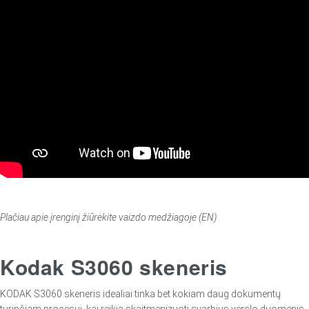
Plačiau apie įrenginį žiūrėkite vaizdo medžiagoje (EN)
Kodak S3060 skeneris
KODAK S3060 skeneris idealiai tinka bet kokiam daug dokumentų
turinčiam procesui, kai reikia skaitmenizuoti svarbius verslo duomenis,