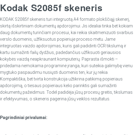
Kodak S2085f skeneris
KODAK S2085f skeneris turi integruotą A4 formato plokščiąjį skenerį,
skirtą išskirtiniam dokumentų apdorojimui. Jis idealiai tinka bet kokiam
daug dokumentų turinčiam procesui, kai reikia skaitmenizuoti svarbius
verslo duomenis, užfiksuotus popieriuje proceso metu. Jame
integruotas vaizdo apdorojimas, kuris gali padidinti OCR tikslumą ir
kartu sumažinti failų dydžius, padedančius užfiksuoti geriausios
kokybės vaizdą neapkraunant kompiuterių. Paprasta išmokti –
pridedama nemokama programinė įranga, kuri suteikia galimybę vienu
mygtuko paspaudimu nusiųsti duomenis ten, kur jų reikia.
Kompaktiška, bet tvirta konstrukcija užtikrina patikimą popieriaus
apdorojimą, o tiesaus popieriaus kelio parinktis gali sumažinti
dokumentų pažeidimus. Todėl padidėja jūsų procesų greitis, tikslumas
ir efektyvumas, o skeneris pagerina jūsų veiklos rezultatus.
Pagrindiniai privalumai: