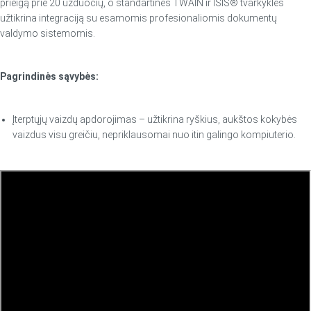
prieigą prie 20 užduočių, o standartinės TWAIN ir ISIS® tvarkyklės
užtikrina integraciją su esamomis profesionaliomis dokumentų
valdymo sistemomis.
Pagrindinės sąvybės:
Įterptųjų vaizdų apdorojimas – užtikrina ryškius, aukštos kokybės
vaizdus visu greičiu, nepriklausomai nuo itin galingo kompiuterio.