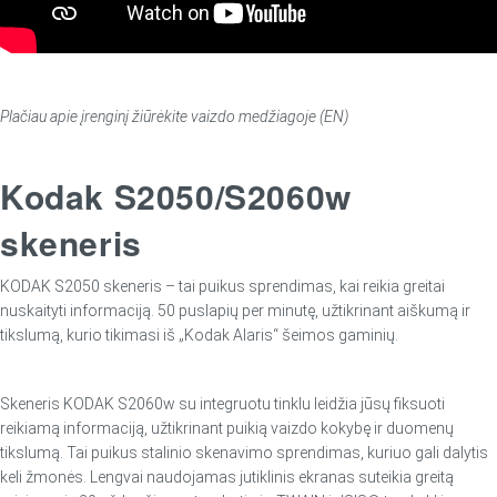
Plačiau apie įrenginį žiūrėkite vaizdo medžiagoje (EN)
Kodak S2050/S2060w
skeneris
KODAK S2050 skeneris – tai puikus sprendimas, kai reikia greitai
nuskaityti informaciją. 50 puslapių per minutę, užtikrinant aiškumą ir
tikslumą, kurio tikimasi iš „Kodak Alaris“ šeimos gaminių.
Skeneris KODAK S2060w su integruotu tinklu leidžia jūsų fiksuoti
reikiamą informaciją, užtikrinant puikią vaizdo kokybę ir duomenų
tikslumą. Tai puikus stalinio skenavimo sprendimas, kuriuo gali dalytis
keli žmonės. Lengvai naudojamas jutiklinis ekranas suteikia greitą