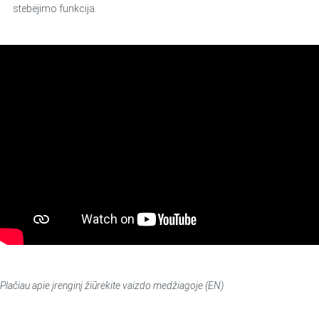
stebėjimo funkcija.
Plačiau apie įrenginį žiūrėkite vaizdo medžiagoje (EN)