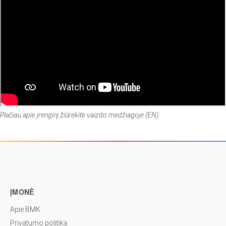
Plačiau apie įrenginį žiūrėkite vaizdo medžiagoje (EN)
ĮMONĖ
Apie BMK
Privatumo politika