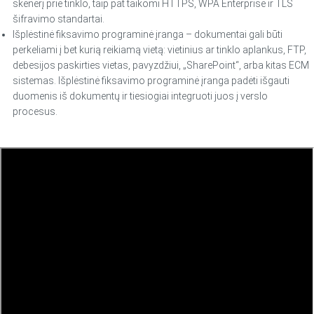
skenerį prie tinklo, taip pat taikomi HTTPS, WPA Enterprise ir TLS
šifravimo standartai.
Išplėstinė fiksavimo programinė įranga – dokumentai gali būti
perkeliami į bet kurią reikiamą vietą: vietinius ar tinklo aplankus, FTP,
debesijos paskirties vietas, pavyzdžiui, „SharePoint“, arba kitas ECM
sistemas. Išplėstinė fiksavimo programinė įranga padėti išgauti
duomenis iš dokumentų ir tiesiogiai integruoti juos į verslo
procesus.