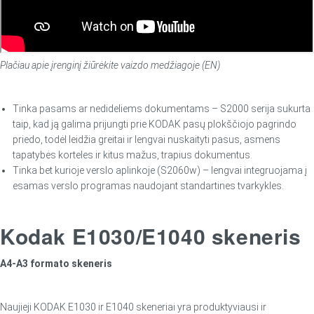
Plačiau apie įrenginį žiūrėkite vaizdo medžiagoje (EN)
Tinka pasams ar nedideliems dokumentams – S2000 serija sukurta
taip, kad ją galima prijungti prie KODAK pasų plokščiojo pagrindo
priedo, todėl leidžia greitai ir lengvai nuskaityti pasus, asmens
tapatybės korteles ir kitus mažus, trapius dokumentus.
Tinka bet kurioje verslo aplinkoje (S2060w) – lengvai integruojama į
esamas verslo programas naudojant standartines tvarkykles.
Kodak E1030/E1040 skeneris
A4-A3 formato skeneris
Naujieji KODAK E1030 ir E1040 skeneriai yra produktyviausi ir