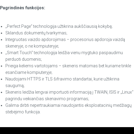
Pagrindinės funkcijos:
„Perfect Page“ technologija užtikrina aukščiausią kokybę;
Sklandus dokumentų tvarkymas;
Integruotas vaizdo apdorojimas – procesorius apdoroja vaizdą
skeneryje, o ne kompiuteryje;
„Smart Touch“ technologija leidžia vienu mygtuko paspaudimu
perduoti duomenis;
Prieiga keliems vartotojams – skeneris matomas bet kuriame tinkle
esančiame kompiuteryje;
Naudojami HTTPS ir TLS šifravimo standartai, kurie užtikrina
saugumą;
Skeneris leidžia lengvai importuoti informaciją į TWAIN, ISIS ir „Linux“
pagrindu veikiančias skenavimo programas;
Galima dirbti nepertraukiamai naudojantis eksploatacinių medžiagų
stebėjimo funkcija.