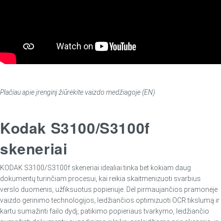
Plačiau apie įrenginį žiūrėkite vaizdo medžiagoje (EN)
Kodak S3100/S3100f
skeneriai
KODAK S3100/S3100f skeneriai idealiai tinka bet kokiam daug
dokumentų turinčiam procesui, kai reikia skaitmenizuoti svarbius
verslo duomenis, užfiksuotus popieriuje. Dėl pirmaujančios pramonėje
vaizdo gerinimo technologijos, leidžiančios optimizuoti OCR tikslumą ir
kartu sumažinti failo dydį, patikimo popieriaus tvarkymo, leidžiančio