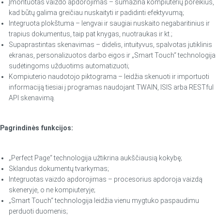
Įmontuotas vaizdo apdorojimas – sumažina kompiuterių poreikius,
kad būtų galima greičiau nuskaityti ir padidinti efektyvumą;
Integruota plokštuma – lengvai ir saugiai nuskaito negabaritinius ir
trapius dokumentus, taip pat knygas, nuotraukas ir kt.;
Supaprastintas skenavimas – didelis, intuityvus, spalvotas jutiklinis
ekranas, personalizuotos darbo eigos ir „Smart Touch“ technologija
sudėtingoms užduotims automatizuoti;
Kompiuterio naudotojo piktograma – leidžia skenuoti ir importuoti
informaciją tiesiai į programas naudojant TWAIN, ISIS arba RESTful
API skenavimą.
Pagrindinės funkcijos:
„Perfect Page“ technologija užtikrina aukščiausią kokybę;
Sklandus dokumentų tvarkymas;
Integruotas vaizdo apdorojimas – procesorius apdoroja vaizdą
skeneryje, o ne kompiuteryje;
„Smart Touch“ technologija leidžia vienu mygtuko paspaudimu
perduoti duomenis;