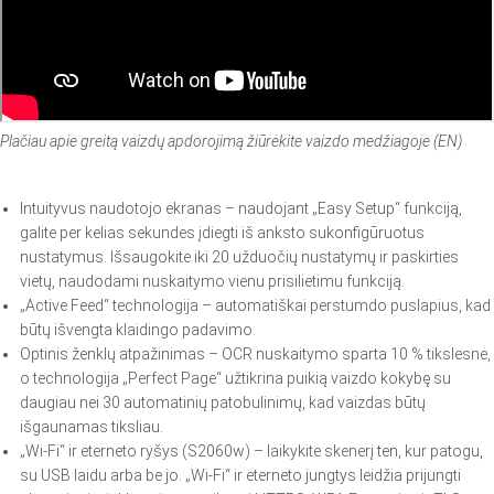
Plačiau apie greitą vaizdų apdorojimą žiūrėkite vaizdo medžiagoje (EN)
Intuityvus naudotojo ekranas – naudojant „Easy Setup“ funkciją,
galite per kelias sekundes įdiegti iš anksto sukonfigūruotus
nustatymus. Išsaugokite iki 20 užduočių nustatymų ir paskirties
vietų, naudodami nuskaitymo vienu prisilietimu funkciją.
„Active Feed“ technologija – automatiškai perstumdo puslapius, kad
būtų išvengta klaidingo padavimo.
Optinis ženklų atpažinimas – OCR nuskaitymo sparta 10 % tikslesnė,
o technologija „Perfect Page“ užtikrina puikią vaizdo kokybę su
daugiau nei 30 automatinių patobulinimų, kad vaizdas būtų
išgaunamas tiksliau.
„Wi-Fi“ ir eterneto ryšys (S2060w) – laikykite skenerį ten, kur patogu,
su USB laidu arba be jo. „Wi-Fi“ ir eterneto jungtys leidžia prijungti