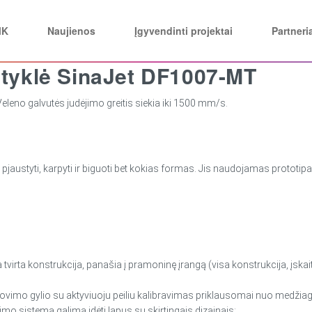
MK
Naujienos
Įgyvendinti projektai
Partneri
styklė SinaJet DF1007-MT
leno galvutės judėjimo greitis siekia iki 1500 mm/s.
 pjaustyti, karpyti ir biguoti bet kokias formas. Jis naudojamas prototi
 tvirta konstrukcija, panašia į pramoninę įrangą (visa konstrukcija, įska
ovimo gylio su aktyviuoju peiliu kalibravimas priklausomai nuo medžiag
imo sistemą galima įdėti lapus su skirtingais dizainais;