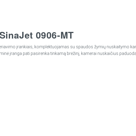
 SinaJet 0906-MT
teriavimo įrankiais, komplektuojamas su spaudos žymių nuskaitymo ka
graminė įranga pati pasirenka tinkamą brėžinį, kamerai nuskaičius padu