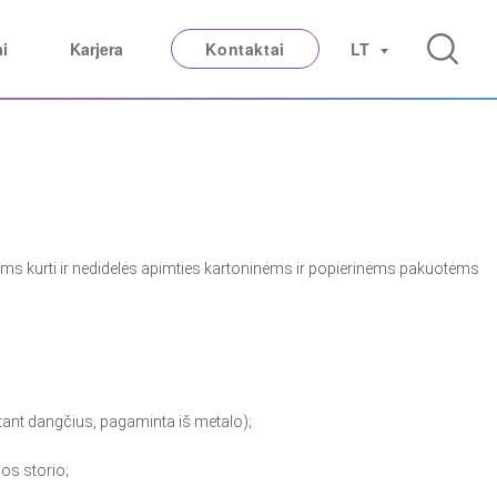
ai
Karjera
Kontaktai
LT
pams kurti ir nedidelės apimties kartoninėms ir popierinėms pakuotėms
itant dangčius, pagaminta iš metalo);
os storio;