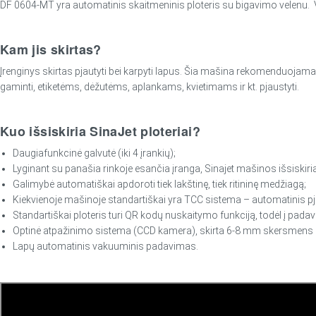
DF 0604-MT yra automatinis skaitmeninis ploteris su bigavimo velenu. V
Kam jis skirtas?
Įrenginys skirtas pjautyti bei karpyti lapus. Šia mašina rekomenduojama
gaminti, etiketėms, dėžutėms, aplankams, kvietimams ir kt. pjaustyti.
Kuo išsiskiria SinaJet ploteriai?
Daugiafunkcinė galvutė (iki 4 įrankių);
Lyginant su panašia rinkoje esančia įranga, Sinajet mašinos išsiskiria
Galimybė automatiškai apdoroti tiek lakštinę, tiek ritininę medžiagą;
Kiekvienoje mašinoje standartiškai yra TCC sistema – automatinis pj
Standartiškai ploteris turi QR kodų nuskaitymo funkciją, todėl į padav
Optinė atpažinimo sistema (CCD kamera), skirta 6-8 mm skersmen
Lapų automatinis vakuuminis padavimas.