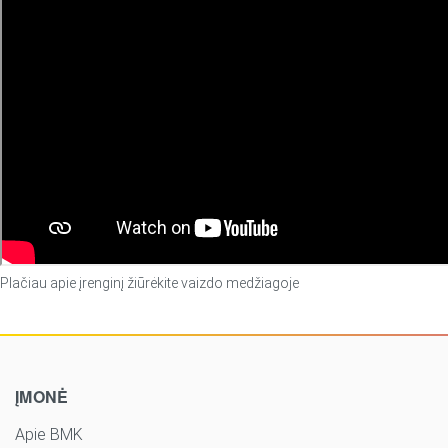
Plačiau apie įrenginį žiūrėkite vaizdo medžiagoje
ĮMONĖ
Apie BMK