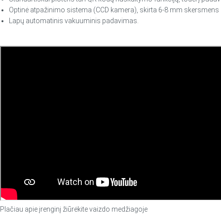
Optinė atpažinimo sistema (CCD kamera), skirta 6-8 mm skersmen
Lapų automatinis vakuuminis padavimas.
Plačiau apie įrenginį žiūrėkite vaizdo medžiagoje