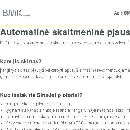
Apie B
Automatinė skaitmeninė pjau
DF 1007-MT yra automatinis skaitmeninis ploteris su bigavimo velenu. Ve
Kam jis skirtas?
Įrenginys skirtas pjautyti bei karpyti lapus. Šia mašina rekomenduojama
gaminti, etiketėms, dėžutėms, aplankams, kvietimams ir kt. pjaustyti.
Kuo išsiskiria SinaJet ploteriai?
Daugiafunkcinė galvutė (iki 4 įrankių);
Lyginant su panašia rinkoje esančia įranga, Sinajet mašinos išsiskiria
Galimybė automatiškai apdoroti tiek lakštinę, tiek ritininę medžiagą;
Kiekvienoje mašinoje standartiškai yra TCC sistema – automatinis pj
Standartiškai ploteris turi QR kodų nuskaitymo funkciją, todėl į padav