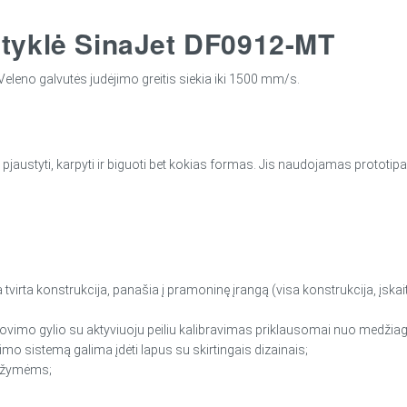
styklė SinaJet DF0912-MT
eleno galvutės judėjimo greitis siekia iki 1500 mm/s.
 pjaustyti, karpyti ir biguoti bet kokias formas. Jis naudojamas prototi
 tvirta konstrukcija, panašia į pramoninę įrangą (visa konstrukcija, įska
ovimo gylio su aktyviuoju peiliu kalibravimas priklausomai nuo medžiag
imo sistemą galima įdėti lapus su skirtingais dizainais;
s žymėms;