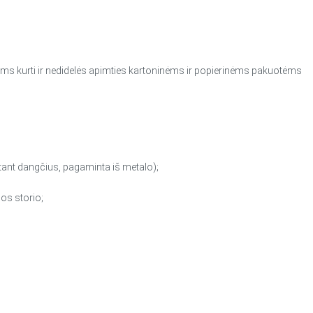
pams kurti ir nedidelės apimties kartoninėms ir popierinėms pakuotėms
itant dangčius, pagaminta iš metalo);
os storio;