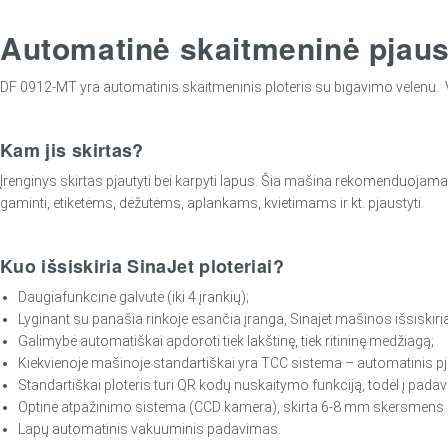
Automatinė skaitmeninė pjau
DF 0912-MT yra automatinis skaitmeninis ploteris su bigavimo velenu. V
Kam jis skirtas?
Įrenginys skirtas pjautyti bei karpyti lapus. Šia mašina rekomenduojama
gaminti, etiketėms, dėžutėms, aplankams, kvietimams ir kt. pjaustyti.
Kuo išsiskiria SinaJet ploteriai?
Daugiafunkcinė galvutė (iki 4 įrankių);
Lyginant su panašia rinkoje esančia įranga, Sinajet mašinos išsiskiria
Galimybė automatiškai apdoroti tiek lakštinę, tiek ritininę medžiagą;
Kiekvienoje mašinoje standartiškai yra TCC sistema – automatinis pj
Standartiškai ploteris turi QR kodų nuskaitymo funkciją, todėl į padav
Optinė atpažinimo sistema (CCD kamera), skirta 6-8 mm skersmen
Lapų automatinis vakuuminis padavimas.