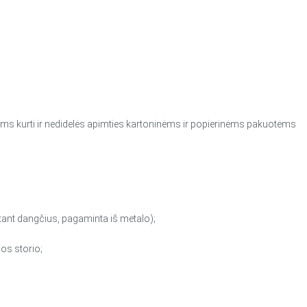
pams kurti ir nedidelės apimties kartoninėms ir popierinėms pakuotėms
itant dangčius, pagaminta iš metalo);
os storio;