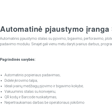
Automatinė pjaustymo įranga
Automatinis pjaustymo stalas su pjovimo, bigavimo, perforavimo, plo
padavimo moduliu. Sinajet gali vienu metu daryti įvairius darbus, pro
Pagrindinės savybės:
Automatinis popieriaus padavimas;
Didelė įkrovimo talpa;
Ideali įvairių medžiagų pjovimo ir bigavimo kokybė;
Vakuuminis stalas su konvejeriu;
QR kodų ir Barcode nuskaitymas;
Nepertraukiamas darbas be operatoriaus įsikišimo