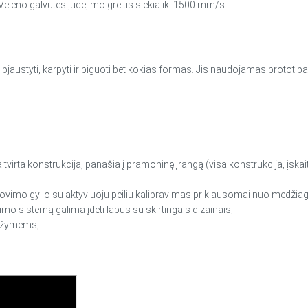
eleno galvutės judėjimo greitis siekia iki 1500 mm/s.
 pjaustyti, karpyti ir biguoti bet kokias formas. Jis naudojamas prototi
 tvirta konstrukcija, panašia į pramoninę įrangą (visa konstrukcija, įska
ovimo gylio su aktyviuoju peiliu kalibravimas priklausomai nuo medžiag
imo sistemą galima įdėti lapus su skirtingais dizainais;
s žymėms;