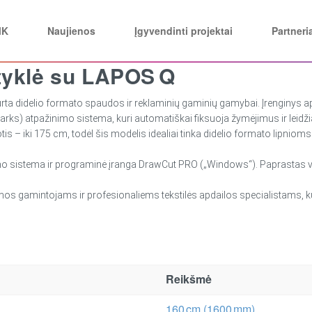
MK
Naujienos
Įgyvendinti projektai
Partneri
styklė su LAPOS Q
ukurta didelio formato spaudos ir reklaminių gaminių gamybai. Įrenginys 
ks) atpažinimo sistema, kuri automatiškai fiksuoja žymėjimus ir leidžia t
 – iki 175 cm, todėl šis modelis idealiai tinka didelio formato lipnioms
dimo sistema ir programinė įranga DrawCut PRO („Windows“). Paprastas v
os gamintojams ir profesionaliems tekstilės apdailos specialistams, kur
Reikšmė
160 cm (1600 mm)