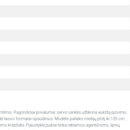
timis. Pagrindiniai privalumai: servo variklis užtikrina aukštą pjovimo
t laisvo formatai spaudinius. Modelis palaiko medijų plotį iki 135 cm,
imo krepšelis. Pjaustyklė puikiai tinka reklamos agentūroms, lipnių