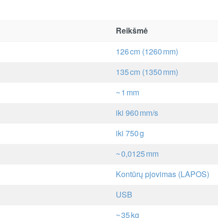
Reikšmė
126 cm (1260 mm)
135 cm (1350 mm)
~ 1 mm
iki 960 mm/s
iki 750 g
~ 0,0125 mm
Kontūrų pjovimas (LAPOS)
USB
~ 35 kg