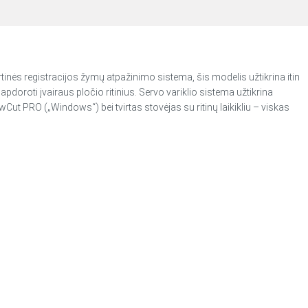
inės registracijos žymų atpažinimo sistema, šis modelis užtikrina itin
oroti įvairaus pločio ritinius. Servo variklio sistema užtikrina
Cut PRO („Windows“) bei tvirtas stovėjas su ritinų laikikliu – viskas