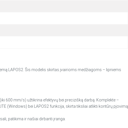
 sistemą LAPOS2. Šis modelis skirtas įvairioms medžiagoms – lipniems
s (iki 600 mm/s) užtikrina efektyvų bei precizišką darbą. Komplekte –
TE (Windows) bei LAPOS2 funkcija, skirta tiksliai atlikti kontūrų pjovimą
i, patikima ir našiai dirbanti įranga.