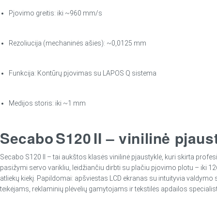
Pjovimo greitis: iki ~960 mm/s
Rezoliucija (mechaninės ašies): ~0,0125 mm
Funkcija: Kontūrų pjovimas su LAPOS Q sistema
Medijos storis: iki ~1 mm
Secabo S120 II – vinilinė pjaus
Secabo S120 II – tai aukštos klasės vinilinė pjaustyklė, kuri skirta profe
pasižymi servo varikliu, leidžiančiu dirbti su plačiu pjovimo plotu – iki 
atliekų kiekį. Papildomai: apšviestas LCD ekranas su intuityvia valdymo
teikėjams, reklaminių plėvelių gamytojams ir tekstilės apdailos specialista