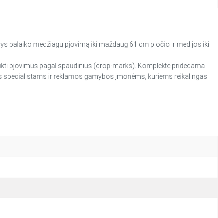
nys palaiko medžiagų pjovimą iki maždaug 61 cm pločio ir medijos iki
atlikti pjovimus pagal spaudinius (crop‑marks). Komplekte pridedama
ilos specialistams ir reklamos gamybos įmonėms, kuriems reikalingas