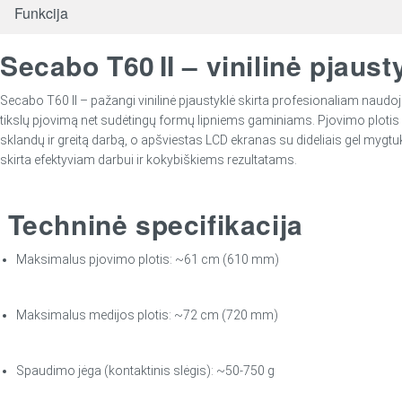
Funkcija
Secabo T60 II – vinilinė pjaus
Secabo T60 II – pažangi vinilinė pjaustyklė skirta profesionaliam naudoj
tikslų pjovimą net sudėtingų formų lipniems gaminiams. Pjovimo plotis si
sklandų ir greitą darbą, o apšviestas LCD ekranas su dideliais gel mygtuk
skirta efektyviam darbui ir kokybiškiems rezultatams.
Techninė specifikacija
Maksimalus pjovimo plotis: ~61 cm (610 mm)
Maksimalus medijos plotis: ~72 cm (720 mm)
Spaudimo jėga (kontaktinis slėgis): ~50‑750 g