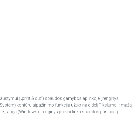
 išpjaustymui („print & cut“) spaudos gamybos aplinkoje. Įrenginys
System) kontūrų atpažinimo funkcija užtikrina didelį Tikslumą ir mažą
mine įranga (Windows). Įrenginys puikiai tinka spaudos paslaugų