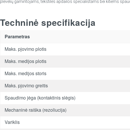
plėvelių gamintojams, tekstilės apdailos specialistams bei kitiems spa
Techninė specifikacija
Parametras
Maks. pjovimo plotis
Maks. medijos plotis
Maks. medijos storis
Maks. pjovimo greitis
Spaudimo jėga (kontaktinis slėgis)
Mechaninė raiška (rezoliucija)
Variklis