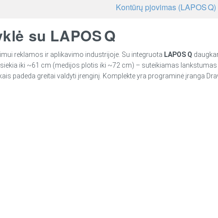
Kontūrų pjovimas (LAPOS Q)
tyklė su LAPOS Q
imui reklamos ir aplikavimo industrijoje. Su integruota
LAPOS Q
daugkart
ekia iki ~61 cm (medijos plotis iki ~72 cm) – suteikiamas lankstumas apd
ais padeda greitai valdyti įrenginį. Komplekte yra programinė įranga Draw