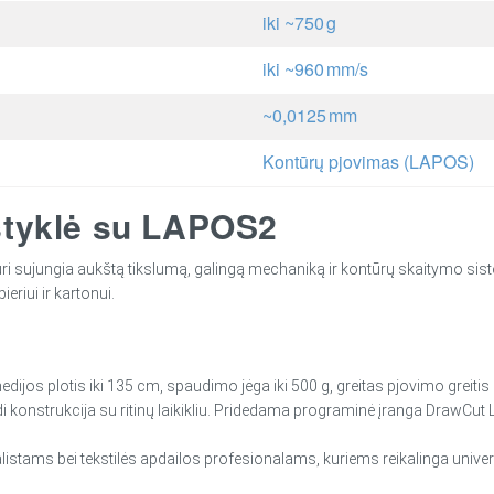
iki ~750 g
iki ~960 mm/s
~0,0125 mm
Kontūrų pjovimas (LAPOS)
ustyklė su LAPOS2
, kuri sujungia aukštą tikslumą, galingą mechaniką ir kontūrų skaitymo
eriui ir kartonui.
 medijos plotis iki 135 cm, spaudimo jėga iki 500 g, greitas pjovimo greiti
konstrukcija su ritinų laikikliu. Pridedama programinė įranga DrawCut LI
stams bei tekstilės apdailos profesionalams, kuriems reikalinga universal