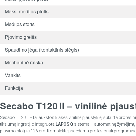
Maks. medijos plotis
Medijos storis
Pjovimo greitis
Spaudimo jėga (kontaktinis slėgis)
Mechaninė raiška
Variklis
Funkcija
Secabo T120 II – vinilinė pja
Secabo T120 II – tai aukštos klasės vinilinė pjaustyklė, sukurta profesi
tikslumą ir greitį, o integruota
LAPOS Q
sistema – automatinę žymėjimų (cr
pjovimo plotį iki 126 cm. Komplekte pridedama profesionali programinė į