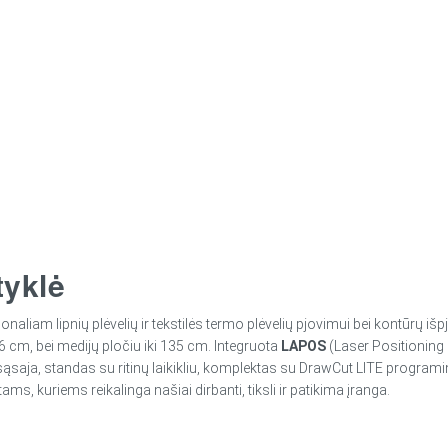
tyklė
sionaliam lipnių plėvelių ir tekstilės termo plėvelių pjovimui bei kontūrų
126 cm, bei medijų pločiu iki 135 cm. Integruota
LAPOS
(Laser Positioning 
 sąsaja, standas su ritinų laikikliu, komplektas su DrawCut LITE progra
ms, kuriems reikalinga našiai dirbanti, tiksli ir patikima įranga.