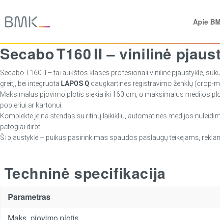
Apie B
Secabo T160 II – vinilinė pjau
Secabo T160 II – tai aukštos klasės profesionali vinilinė pjaustyklė, s
greitį, bei integruota
LAPOS Q
daugkartinės registravimo ženklų (crop‑mar
Maksimalus pjovimo plotis siekia iki 160 cm, o maksimalus medijos plotis
popieriui ar kartonui.
Komplekte įeina stendas su ritinų laikikliu, automatinės medijos nulei
patogiai dirbti.
Ši pjaustyklė – puikus pasirinkimas spaudos paslaugų teikėjams, reklam
Techninė specifikacija
Parametras
Maks. pjovimo plotis