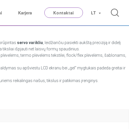
ai
Karjera
Kontaktai
LT
aprūpintas
servo varikliu
, leidžiančiu pasiekti aukštą preciziją ir didelį
iksliai išpjauti net laisvų formų spaudinius.
 plėvelėms, termo plėvelėms tekstilei, flock/flex plėvelėms, šablonams,
aldymas su apšviestu LCD ekranu bei „gel“ mygtukais padeda greitai ir
iems reikalingas našus, tikslus ir patikimas įrenginys.