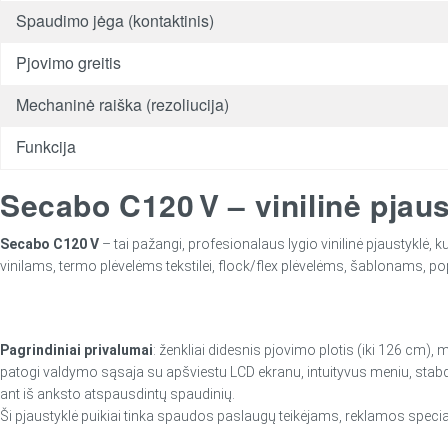
Spaudimo jėga (kontaktinis)
Pjovimo greitis
Mechaninė raiška (rezoliucija)
Funkcija
Secabo C120 V – vinilinė pja
Secabo C120 V
– tai pažangi, profesionalaus lygio vinilinė pjaustyklė
vinilams, termo plėvelėms tekstilei, flock/flex plėvelėms, šablonams, popi
Pagrindiniai privalumai
: ženkliai didesnis pjovimo plotis (iki 126 cm),
patogi valdymo sąsaja su apšviestu LCD ekranu, intuityvus meniu, stabdi 
ant iš anksto atspausdintų spaudinių.
Ši pjaustyklė puikiai tinka spaudos paslaugų teikėjams, reklamos speciali