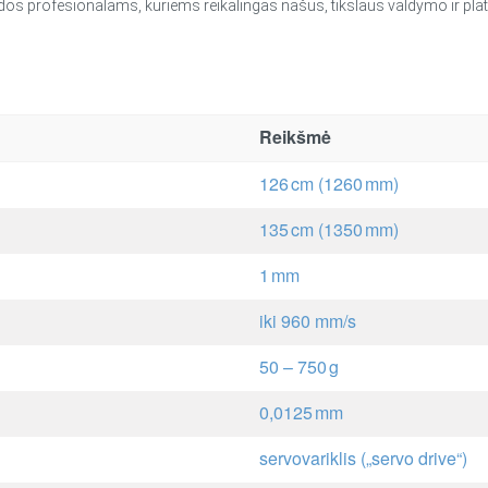
udos profesionalams, kuriems reikalingas našus, tikslaus valdymo ir pla
Reikšmė
126 cm (1260 mm)
135 cm (1350 mm)
1 mm
iki 960 mm/s
50 – 750 g
0,0125 mm
servovariklis („servo drive“)