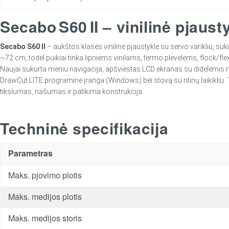
Secabo S60 II – vinilinė pjaust
Secabo S60 II
– aukštos klasės vinilinė pjaustyklė su servo varikliu, 
~72 cm, todėl puikiai tinka lipniems vinilams, termo plėvelėms, flock/fle
Naujai sukurta meniu navigacija, apšviestas LCD ekranas su didelėmis m
DrawCut LITE programinė įranga (Windows) bei stovą su ritinų laikikliu
tikslumas, našumas ir patikima konstrukcija.
Techninė specifikacija
Parametras
Maks. pjovimo plotis
Maks. medijos plotis
Maks. medijos storis