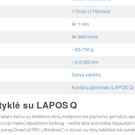
175 cm (1750 mm)
iki 1 mm
iki 960 mm/s
~ 50‑750 g
~ 0,0125 mm
Servo variklis
Kontūrų pjovimas (LAPOS Q)
ustyklė su LAPOS Q
onaliam darbui su didelėmis ritinių medijomis bei plačiomis gamybos apim
op marks) atpažinimo funkciją – leidžia labai preciziškai išpjaustyti ne
ranga DrawCut PRO („Windows“) ir stovas su ritinų laikikliais bei surink