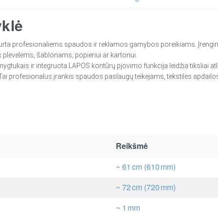
yklė
sukurta profesionaliems spaudos ir reklamos gamybos poreikiams. Įrengi
x plėvelėms, šablonams, popieriui ar kartonui.
ygtukais ir integruota LAPOS kontūrų pjovimo funkcija leidžia tiksliai 
. Tai profesionalus įrankis spaudos paslaugų teikėjams, tekstilės apda
Reikšmė
~ 61 cm (610 mm)
~ 72 cm (720 mm)
~ 1 mm