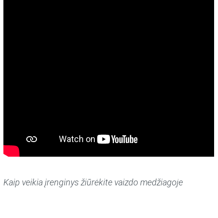
Kaip veikia įrenginys žiūrėkite vaizdo medžiagoje