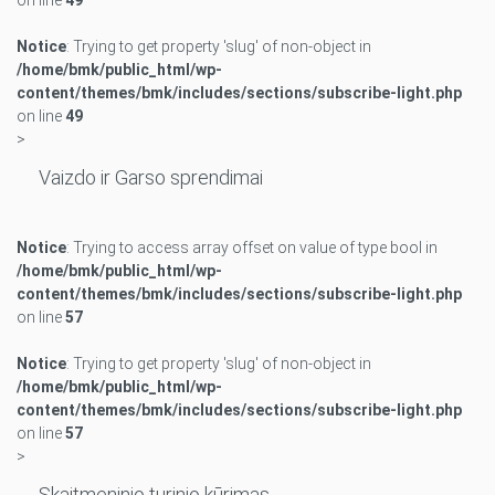
on line
49
Notice
: Trying to get property 'slug' of non-object in
/home/bmk/public_html/wp-
content/themes/bmk/includes/sections/subscribe-light.php
on line
49
>
Vaizdo ir Garso sprendimai
Notice
: Trying to access array offset on value of type bool in
/home/bmk/public_html/wp-
content/themes/bmk/includes/sections/subscribe-light.php
on line
57
Notice
: Trying to get property 'slug' of non-object in
/home/bmk/public_html/wp-
content/themes/bmk/includes/sections/subscribe-light.php
on line
57
>
Skaitmeninio turinio kūrimas