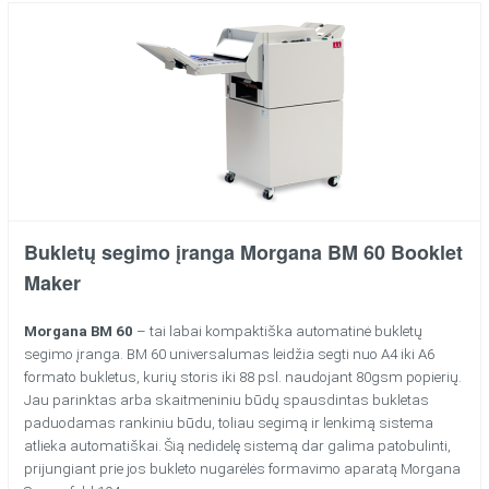
Bukletų segimo įranga Morgana BM 60 Booklet
Maker
Morgana BM 60
– tai labai kompaktiška automatinė bukletų
segimo įranga. BM 60 universalumas leidžia segti nuo A4 iki A6
formato bukletus, kurių storis iki 88 psl. naudojant 80gsm popierių.
Jau parinktas arba skaitmeniniu būdų spausdintas bukletas
paduodamas rankiniu būdu, toliau segimą ir lenkimą sistema
atlieka automatiškai. Šią nedidelę sistemą dar galima patobulinti,
prijungiant prie jos bukleto nugarėlės formavimo aparatą Morgana