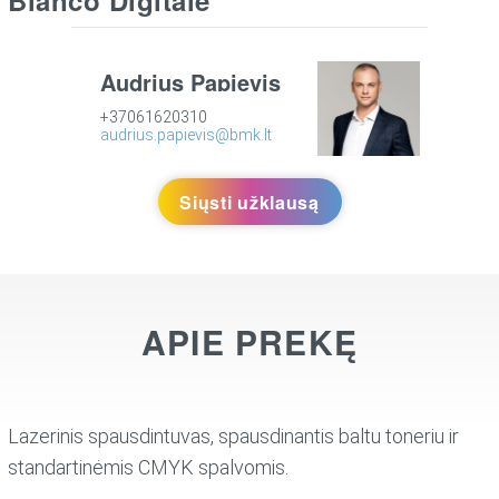
Audrius Papievis
+37061620310
audrius.papievis@bmk.lt
Siųsti užklausą
APIE PREKĘ
Lazerinis spausdintuvas, spausdinantis baltu toneriu ir
standartinėmis CMYK spalvomis.