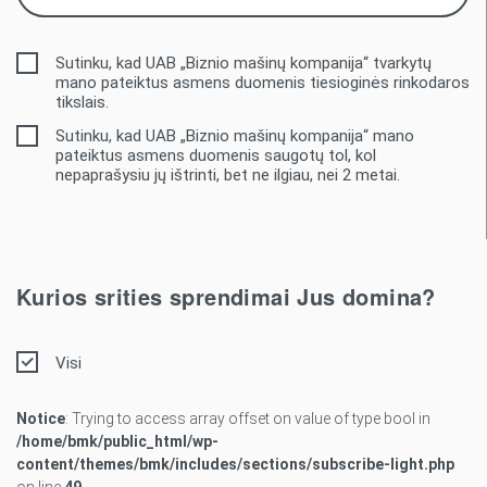
Sutinku, kad UAB „Biznio mašinų kompanija“ tvarkytų
mano pateiktus asmens duomenis tiesioginės rinkodaros
tikslais.
Sutinku, kad UAB „Biznio mašinų kompanija“ mano
pateiktus asmens duomenis saugotų tol, kol
nepaprašysiu jų ištrinti, bet ne ilgiau, nei 2 metai.
Kurios srities sprendimai Jus domina?
Visi
Notice
: Trying to access array offset on value of type bool in
/home/bmk/public_html/wp-
content/themes/bmk/includes/sections/subscribe-light.php