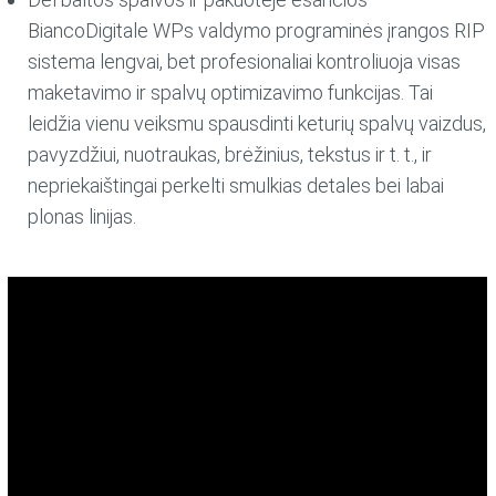
BiancoDigitale WPs valdymo programinės įrangos RIP
sistema lengvai, bet profesionaliai kontroliuoja visas
maketavimo ir spalvų optimizavimo funkcijas. Tai
leidžia vienu veiksmu spausdinti keturių spalvų vaizdus,
pavyzdžiui, nuotraukas, brėžinius, tekstus ir t. t., ir
nepriekaištingai perkelti smulkias detales bei labai
plonas linijas.