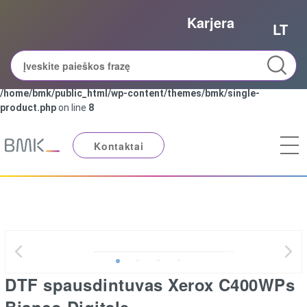
Karjera
Notice
: Trying to access array offset on value of type bool in
LT
/home/bmk/public_html/wp-content/themes/bmk/single-
product.php
on line
8
Notice
: Trying to get property 'slug' of non-object in
/home/bmk/public_html/wp-content/themes/bmk/single-
product.php
on line
8
Kontaktai
DTF spausdintuvas Xerox C400WPs
Bianco Digitale