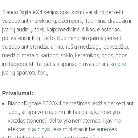
BiancoDigitaleX4 serijos spausdintuvai skirti perkelti
vaizdus ant marškinėlių, džemperių, techninių drabužių ir
įvairių audinių, tokių kaip: medvilnė, šilkas, elastanas,
poliesteris ir kitų. Be to, šiuo įrenginiu galima perkelti
vaizdus ant standžių ar kitų rūšių medžiagų, pavyzdžiui,
medžio, metalo, kartono, stiklo, keramikos, odos, odos
imitacijos ir kt. Tai pat šis spausdintuvas prisitaiko prie
įvairių spalvotų fonų.
Privalumai:
BiancoDigitale 9000X4 pernešimas leidžia perkelti ant
juodų ar spalvotų audinių tik tas dalis, kuriose yra
vaizdas (toneris), dėl to yra nematomas klijavimo
efektas, o audinys lieka minkštas ir be aureolės.
Dėl baltos spalvos ir pakuotėje esančios