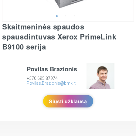
Skaitmeninės spaudos
spausdintuvas Xerox PrimeLink
B9100 serija
Povilas Brazionis
+370 685 87974
Povilas.Brazionis@bmk.lt
Siųsti užklausą