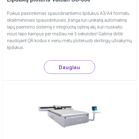
Puikus pasirinkimas spausdinantiems lipdukus A3/A4 formatu
skaitmeniniais spausdintuvais. Įranga turi unikalią automatinę
lapų paėmimo sistemą ir integruotą optinę akį, kuri nuskaito
visus lapo kampus per mažiau nei 3 sekundes! Galima dirbti
naudojant QR kodus ir vienu metu ploteriuoti skirtingų užsakymų
lipdukus.
Daugiau