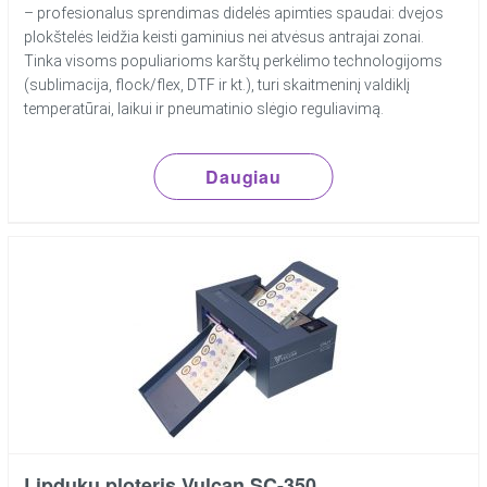
– profesionalus sprendimas didelės apimties spaudai: dvejos
plokštelės leidžia keisti gaminius nei atvėsus antrajai zonai.
Tinka visoms populiarioms karštų perkėlimo technologijoms
(sublimacija, flock/flex, DTF ir kt.), turi skaitmeninį valdiklį
temperatūrai, laikui ir pneumatinio slėgio reguliavimą.
Daugiau
Lipdukų ploteris Vulcan SC-350