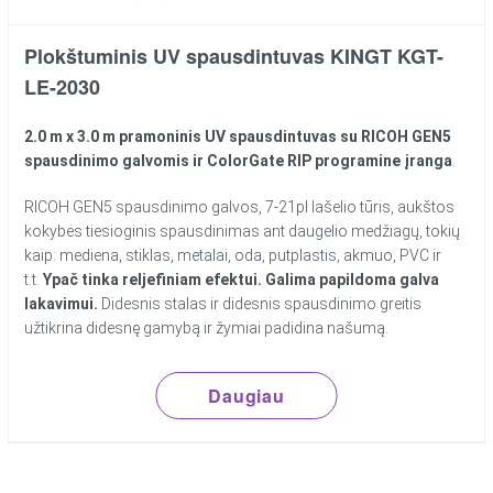
Plokštuminis UV spausdintuvas KINGT KGT-
LE-2030
2.0 m x 3.0 m pramoninis UV spausdintuvas
su RICOH GEN5
spausdinimo galvomis ir ColorGate RIP programine įranga
.
RICOH GEN5 spausdinimo galvos, 7-21pl lašelio tūris, aukštos
kokybės tiesioginis spausdinimas ant daugelio medžiagų, tokių
kaip: mediena, stiklas, metalai, oda, putplastis, akmuo, PVC ir
t.t.
Ypač tinka reljefiniam efektui. Galima papildoma galva
lakavimui.
Didesnis stalas ir didesnis spausdinimo greitis
užtikrina didesnę gamybą ir žymiai padidina našumą.
Daugiau