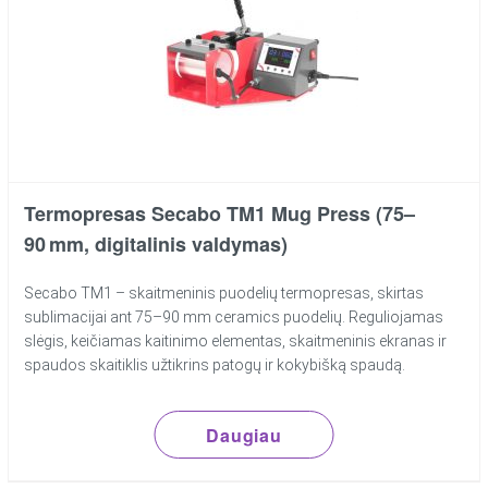
Termopresas Secabo TM1 Mug Press (75–
90 mm, digitalinis valdymas)
Secabo TM1 – skaitmeninis puodelių termopresas, skirtas
sublimacijai ant 75–90 mm ceramics puodelių. Reguliojamas
slėgis, keičiamas kaitinimo elementas, skaitmeninis ekranas ir
spaudos skaitiklis užtikrins patogų ir kokybišką spaudą.
Daugiau