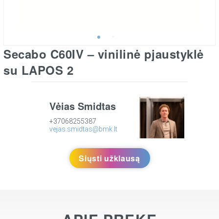
Secabo C60IV – vinilinė pjaustyklė
su LAPOS 2
Vėjas Šmidtas
+37068255387
vejas.smidtas@bmk.lt
Siųsti užklausą