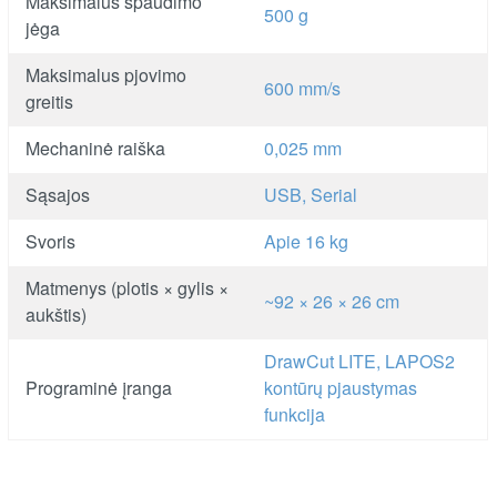
Maksimalus spaudimo
500 g
jėga
Maksimalus pjovimo
600 mm/s
greitis
Mechaninė raiška
0,025 mm
Sąsajos
USB, Serial
Svoris
Apie 16 kg
Matmenys (plotis × gylis ×
~92 × 26 × 26 cm
aukštis)
DrawCut LITE, LAPOS2
Programinė įranga
kontūrų pjaustymas
funkcija