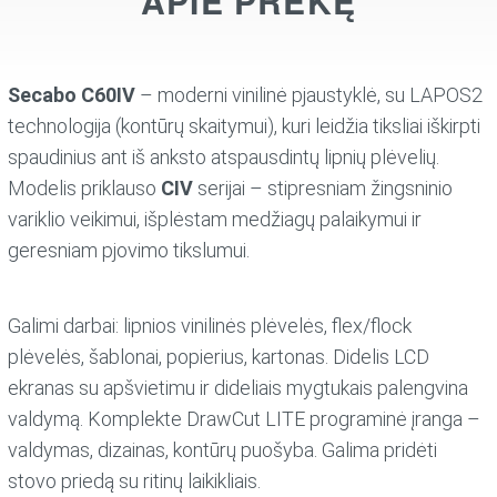
APIE PREKĘ
Secabo C60IV
– moderni vinilinė pjaustyklė, su LAPOS2
technologija (kontūrų skaitymui), kuri leidžia tiksliai iškirpti
spaudinius ant iš anksto atspausdintų lipnių plėvelių.
Modelis priklauso
CIV
serijai – stipresniam žingsninio
variklio veikimui, išplėstam medžiagų palaikymui ir
geresniam pjovimo tikslumui.
Galimi darbai: lipnios vinilinės plėvelės, flex/flock
plėvelės, šablonai, popierius, kartonas. Didelis LCD
ekranas su apšvietimu ir dideliais mygtukais palengvina
valdymą. Komplekte DrawCut LITE programinė įranga –
valdymas, dizainas, kontūrų puošyba. Galima pridėti
stovo priedą su ritinų laikikliais.