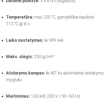
Darbinė plokštė:
5 × 8 cm (išgaubta)
Temperatūra:
max 220 °C, gamykliškai naudota
113 °C @ 8 s
Laiko nustatymas:
iki 999 sek
Maks. slėgis:
250 g/cm²
Atidarymo kampas:
iki 40° su automatinio atidarymo
mygtuku
Maitinimas:
1,00 kW, 230 V / 50–60 Hz