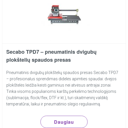
Secabo TPD7 – pneumatinis dvigubų
plokštelių spaudos presas
Pneumatinis dvigubų plokštelių spaudos presas Secabo TPD7
– profesionalus sprendimas didelės apimties spaudai: dvejos
plokštelės leidžia keisti gaminius nei atvėsus antrajai zonai.
Tinka visoms populiarioms karštų perkėlimo technologijoms
(sublimacija, flock/flex, DTF ir kt.), turi skaitmeninį valdiklį
temperatūrai, laikui ir pneumatinio slėgio reguliavimą.
Daugiau