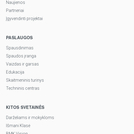
Naujienos
Partneriai
Įgyvendinti projektai
PASLAUGOS
Spausdinimas
Spaudos įranga
Vaizdas ir garsas
Edukacija
Skaitmeninis turinys
Techninis centras
KITOS SVETAINĖS
Darželiams ir mokykloms
Išmani Klasė
BMK Vision