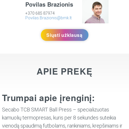
Povilas Brazionis
+370 685 87974
Povilas.Brazionis@bmk.lt
Siųsti užklausą
APIE PREKĘ
Trumpai apie įrenginį:
Secabo TCB SMART Ball Press – specializuotas
kamuolių termopresas, kuris per 8 sekundes suteikia
vienodą spaudimą futbolams, rankiniams, krepšiniams ir