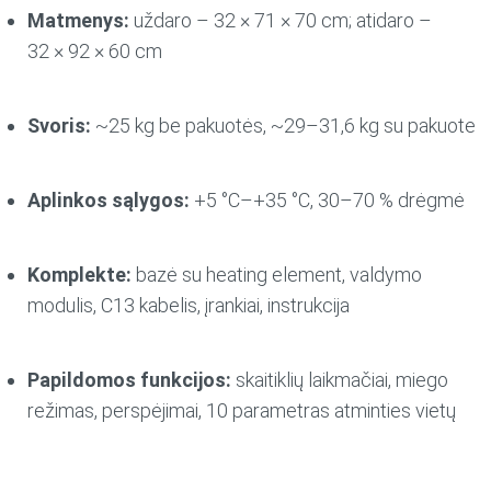
Matmenys:
uždaro – 32 × 71 × 70 cm; atidaro –
32 × 92 × 60 cm
Svoris:
~25 kg be pakuotės, ~29–31,6 kg su pakuote
Aplinkos sąlygos:
+5 °C–+35 °C, 30–70 % drėgmė
Komplekte:
bazė su heating element, valdymo
modulis, C13 kabelis, įrankiai, instrukcija
Papildomos funkcijos:
skaitiklių laikmačiai, miego
režimas, perspėjimai, 10 parametras atminties vietų