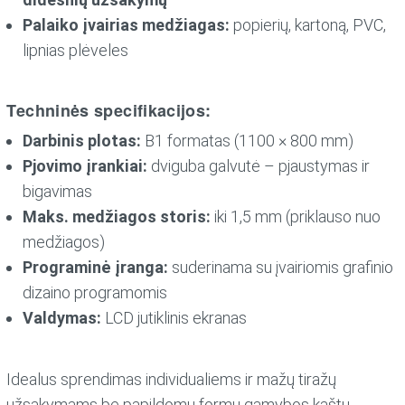
Palaiko įvairias medžiagas:
popierių, kartoną, PVC,
lipnias plėveles
Techninės specifikacijos:
Darbinis plotas:
B1 formatas (1100 × 800 mm)
Pjovimo įrankiai:
dviguba galvutė – pjaustymas ir
bigavimas
Maks. medžiagos storis:
iki 1,5 mm (priklauso nuo
medžiagos)
Programinė įranga:
suderinama su įvairiomis grafinio
dizaino programomis
Valdymas:
LCD jutiklinis ekranas
Idealus sprendimas individualiems ir mažų tiražų
užsakymams be papildomų formų gamybos kaštų.