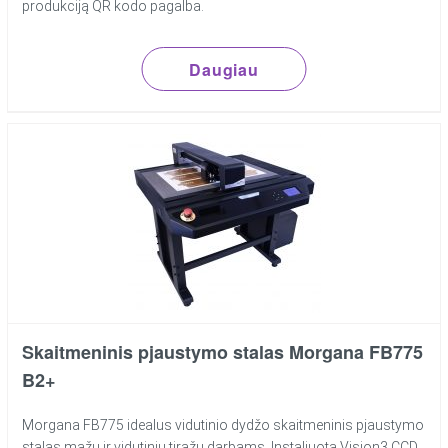
produkciją QR kodo pagalba.
Daugiau
Skaitmeninis pjaustymo stalas Morgana FB775
B2+
Morgana FB775 idealus vidutinio dydžo skaitmeninis pjaustymo
stalas mažų ir vidutinių tiražų darbams. Instaliuota Vision3 CCD