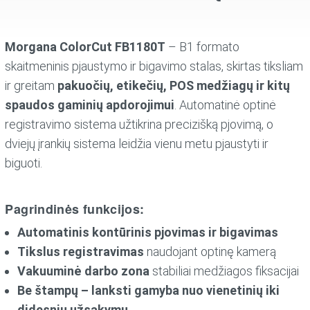
Morgana ColorCut FB1180T
– B1 formato
skaitmeninis pjaustymo ir bigavimo stalas, skirtas tiksliam
ir greitam
pakuočių, etikečių, POS medžiagų ir kitų
spaudos gaminių apdorojimui
. Automatinė optinė
registravimo sistema užtikrina precizišką pjovimą, o
dviejų įrankių sistema leidžia vienu metu pjaustyti ir
biguoti.
Pagrindinės funkcijos:
Automatinis kontūrinis pjovimas ir bigavimas
Tikslus registravimas
naudojant optinę kamerą
Vakuuminė darbo zona
stabiliai medžiagos fiksacijai
Be štampų – lanksti gamyba nuo vienetinių iki
didesnių užsakymų