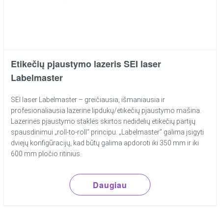
Etikečių pjaustymo lazeris SEI laser
Labelmaster
SEI laser Labelmaster – greičiausia, išmaniausia ir
profesionaliausia lazerinė lipdukų/etikečių pjaustymo mašina.
Lazerinės pjaustymo staklės skirtos nedidelių etikečių partijų
spausdinimui „roll-to-roll“ principu. „Labelmaster” galima įsigyti
dviejų konfigūracijų, kad būtų galima apdoroti iki 350 mm ir iki
600 mm pločio ritinius.
Daugiau