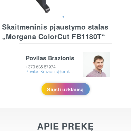
Skaitmeninis pjaustymo stalas
„Morgana ColorCut FB1180T“
Povilas Brazionis
+370 685 87974
Povilas.Brazionis@bmk.lt
Siųsti užklausą
APIE PREKĘ