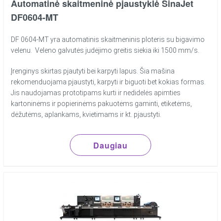
Automatinė skaitmeninė pjaustyklė SinaJet
DF0604-MT
DF 0604-MT yra automatinis skaitmeninis ploteris su bigavimo
velenu. Veleno galvutės judėjimo greitis siekia iki 1500 mm/s.
Įrenginys skirtas pjautyti bei karpyti lapus. Šia mašina
rekomenduojama pjaustyti, karpyti ir biguoti bet kokias formas.
Jis naudojamas prototipams kurti ir nedidelės apimties
kartoninėms ir popierinėms pakuotėms gaminti, etiketėms,
dėžutėms, aplankams, kvietimams ir kt. pjaustyti.
Daugiau