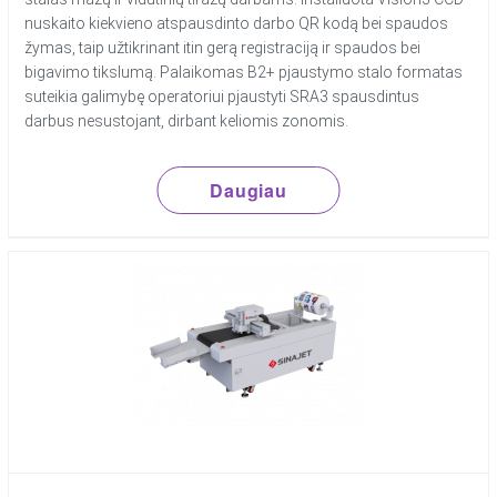
nuskaito kiekvieno atspausdinto darbo QR kodą bei spaudos
žymas, taip užtikrinant itin gerą registraciją ir spaudos bei
bigavimo tikslumą. Palaikomas B2+ pjaustymo stalo formatas
suteikia galimybę operatoriui pjaustyti SRA3 spausdintus
darbus nesustojant, dirbant keliomis zonomis.
Daugiau