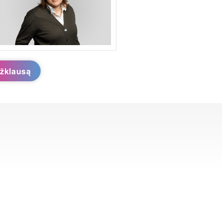
užklausą