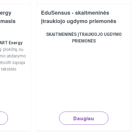
ergy
EduSensus - skaitmeninės
amasis
įtraukiojo ugdymo priemonės
SKAITMENINĖS ĮTRAUKIOJO UGDYMO
PRIEMONĖS
ART Energy
ę plokštę, su
inio atidarymo
etooth sąsaja
 tekstilės
Daugiau