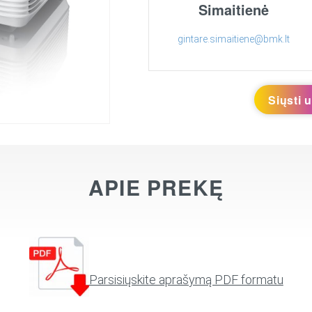
Simaitienė
gintare.simaitiene@bmk.lt
Siųsti 
APIE PREKĘ
Parsisiųskite aprašymą PDF formatu