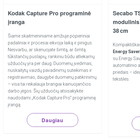
Kodak Capture Pro programinė
Secabo TS
įranga
modulinis
38 cm
Šiame skaitmeniniame amžiuje popieriniai
padaliniai ir procesai eikvoja laiką ir pinigus.
Kompaktiškas
Nesvarbu, ar skenuojate šimtą, ar šimtą
Energy Saver
tūkstančių puslapių, rankiniu būdu atliekamų
su Energy Sav
užduočių yra per daug. Duomenų įvedimas,
automatinio a
nuskaitytų vaizdų pavadinimų suteikimas ir
priedais – ide
registravimas, daugybė duomenų patikrinimų
tekstilės.
– visa tai reikalauja brangiai kainuojančios
darbo jėgos. Šių užduočių atsisakykite
naudodami „Kodak Capture Pro“ programinę
įrangą.
Daugiau