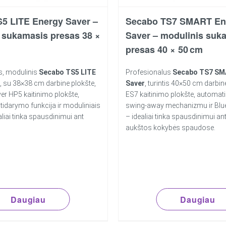
5 LITE Energy Saver –
Secabo TS7 SMART En
 sukamasis presas 38 ×
Saver – modulinis suk
presas 40 × 50 cm
, modulinis
Secabo TS5 LITE
Profesionalus
Secabo TS7 SM
, su 38×38 cm darbine plokšte,
Saver
, turintis 40×50 cm darbin
er HP5 kaitinimo plokšte,
ES7 kaitinimo plokšte, automat
tidarymo funkcija ir moduliniais
swing-away mechanizmu ir Blu
aliai tinka spausdinimui ant
– idealiai tinka spausdinimui ant
aukštos kokybės spaudose.
Daugiau
Daugiau