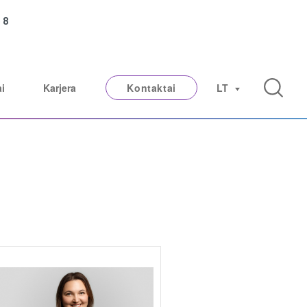
e
8
ai
Karjera
Kontaktai
LT