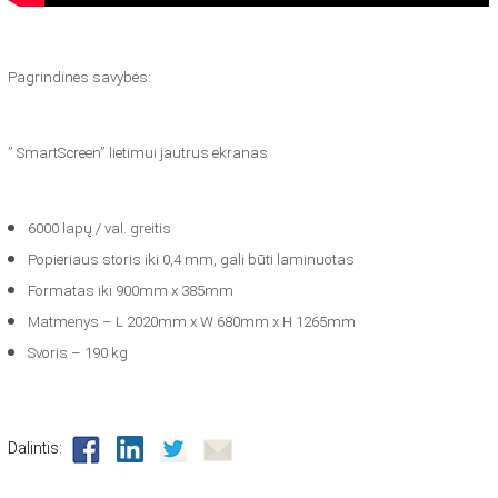
Pagrindinės savybės:
” SmartScreen” lietimui jautrus ekranas
6000 lapų / val. greitis
Popieriaus storis iki 0,4 mm, gali būti laminuotas
Formatas iki 900mm x 385mm
Matmenys – L 2020mm x W 680mm x H 1265mm
Svoris – 190 kg
Dalintis: