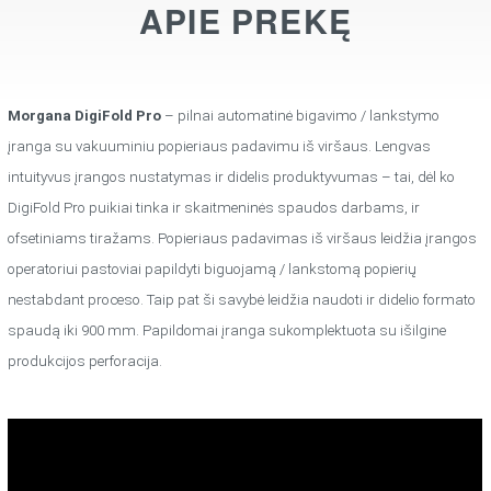
APIE PREKĘ
Morgana DigiFold Pro
– pilnai automatinė bigavimo / lankstymo
įranga su vakuuminiu popieriaus padavimu iš viršaus. Lengvas
intuityvus įrangos nustatymas ir didelis produktyvumas – tai, dėl ko
DigiFold Pro puikiai tinka ir skaitmeninės spaudos darbams, ir
ofsetiniams tiražams. Popieriaus padavimas iš viršaus leidžia įrangos
operatoriui pastoviai papildyti biguojamą / lankstomą popierių
nestabdant proceso. Taip pat ši savybė leidžia naudoti ir didelio formato
spaudą iki 900 mm. Papildomai įranga sukomplektuota su išilgine
produkcijos perforacija.