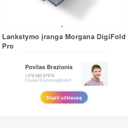
Lankstymo įranga Morgana DigiFold
Pro
Povilas Brazionis
+370 685 87974
Povilas.Brazionis@bmk.lt
Siųsti užklausą