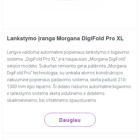
Lankstymo įranga Morgana DigiFold Pro XL
Lengva valdoma automatinė popieriaus lankstymo ir bigavimo
sistema. „DigiFold Pro XL“ yra naujausias „Morgana DigiFold“
serijos modelis. Sukurtas remiantis gerai patikrinta „Morgana
DigiFold Pro“ technologija, su unikalia atviros konstrukcijos
vakuumine popieriaus padavimo sistema, skirta paduoti 210-
1300 mm ilgio lapams. Ši didelio našumo automatinė bigavimo
ir lankstymo sistema skirta vidutinėms ir didelėms
skaitmeninėms, bei ofsetinėms spaustuvėms.
Daugiau