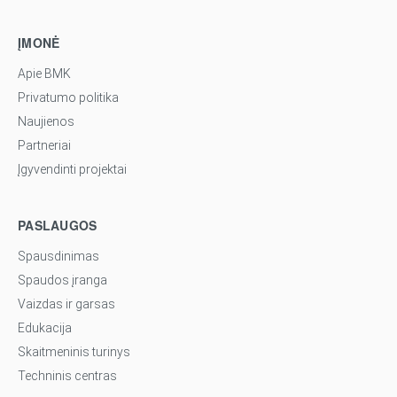
ĮMONĖ
Apie BMK
Privatumo politika
Naujienos
Partneriai
Įgyvendinti projektai
PASLAUGOS
Spausdinimas
Spaudos įranga
Vaizdas ir garsas
Edukacija
Skaitmeninis turinys
Techninis centras