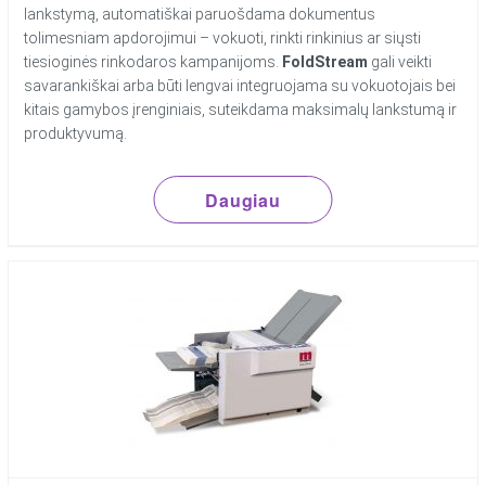
lankstymą, automatiškai paruošdama dokumentus
tolimesniam apdorojimui – vokuoti, rinkti rinkinius ar siųsti
tiesioginės rinkodaros kampanijoms.
FoldStream
gali veikti
savarankiškai arba būti lengvai integruojama su vokuotojais bei
kitais gamybos įrenginiais, suteikdama maksimalų lankstumą ir
produktyvumą.
Daugiau